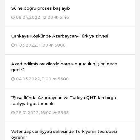
Sülhə doğru proses başlayıb
08.04.2022, 12:00
5146
Çankaya Köşkündə Azərbaycan-Türkiyə zirvəsi
11.03.2022, 11:00
5806
Azad edilmiş ərazilərdə bərpa-quruculuq işləri necə
gedir?
04.03.2022, 11:00
5680
“Şuşa İli”ndə Azərbaycan və Türkiyə QHT-ləri birgə
fəaliyyət göstərəcək
28.01.2022, 16:00
5965
Vətəndaş cəmiyyəti sahəsində Türkiyənin təcrübəsi
öyrənilir