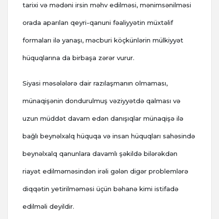
tarixi və mədəni irsin məhv edilməsi, mənimsənilməsi
orada aparılan qeyri-qanuni fəaliyyətin müxtəlif
formaları ilə yanaşı, məcburi köçkünlərin mülkiyyət
hüquqlarına da birbaşa zərər vurur.
Siyasi məsələlərə dair razılaşmanın olmaması,
münaqişənin dondurulmuş vəziyyətdə qalması və
uzun müddət davam edən danışıqlar münaqişə ilə
bağlı beynəlxalq hüquqa və insan hüquqları sahəsində
beynəlxalq qanunlara davamlı şəkildə bilərəkdən
riayət edilməməsindən irəli gələn digər problemlərə
diqqətin yetirilməməsi üçün bəhanə kimi istifadə
edilməli deyildir.