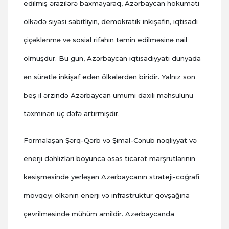
edilmiş ərazilərə baxmayaraq, Azərbaycan hökuməti
ölkədə siyasi sabitliyin, demokratik inkişafın, iqtisadi
çiçəklənmə və sosial rifahın təmin edilməsinə nail
olmuşdur. Bu gün, Azərbaycan iqtisadiyyatı dünyada
ən sürətlə inkişaf edən ölkələrdən biridir. Yalnız son
beş il ərzində Azərbaycan ümumi daxili məhsulunu
təxminən üç dəfə artırmışdır.
Formalaşan Şərq-Qərb və Şimal-Cənub nəqliyyat və
enerji dəhlizləri boyunca əsas ticarət marşrutlarının
kəsişməsində yerləşən Azərbaycanın strateji-coğrafi
mövqeyi ölkənin enerji və infrastruktur qovşağına
çevrilməsində mühüm amildir. Azərbaycanda