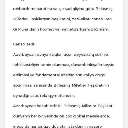
rəhbərlik məharətinə və işə sadiqliyinə görə Birləşmiş
Millətlər Təşkilatının baş katibi, zati-aliləri cənab Pan
Gi Muna dərin hörmət və minnətdarlığımı bildirirəm.
Cənab sədr,
Azərbaycan dünya xalqları üçün beynəlxalq sülh və
təhlükəsizliyin təmin olunması, davamlı inkişafın təşviq
edilməsi və fundamental azadlıqların irəliyə doğru
aparılması sahəsində Birləşmiş Millətlər Təşkilatının
oynadığı əsas rolu qiymətləndirir.
Azərbaycan hesab edir ki, Birləşmiş Millətlər Təşkilatı
dünyanın hər bir yerində bir çox qlobal məsələlərdə,
eləcə də hər bir üzv dövlətin istəklərinin nəzərə