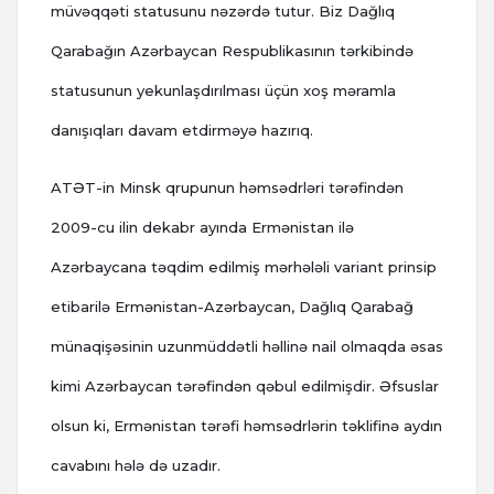
müvəqqəti statusunu nəzərdə tutur. Biz Dağlıq
Qarabağın Azərbaycan Respublikasının tərkibində
statusunun yekunlaşdırılması üçün xoş məramla
danışıqları davam etdirməyə hazırıq.
ATƏT-in Minsk qrupunun həmsədrləri tərəfindən
2009-cu ilin dekabr ayında Ermənistan ilə
Azərbaycana təqdim edilmiş mərhələli variant prinsip
etibarilə Ermənistan-Azərbaycan, Dağlıq Qarabağ
münaqişəsinin uzunmüddətli həllinə nail olmaqda əsas
kimi Azərbaycan tərəfindən qəbul edilmişdir. Əfsuslar
olsun ki, Ermənistan tərəfi həmsədrlərin təklifinə aydın
cavabını hələ də uzadır.