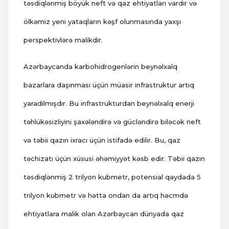
təsdiqlənmiş böyük neft və qaz ehtiyatları vardır və
ölkəmiz yeni yataqların kəşf olunmasında yaxşı
perspektivlərə malikdir.
Azərbaycanda karbohidrogenlərin beynəlxalq
bazarlara daşınması üçün müasir infrastruktur artıq
yaradılmışdır. Bu infrastrukturdan beynəlxalq enerji
təhlükəsizliyini şaxələndirə və gücləndirə biləcək neft
və təbii qazın ixracı üçün istifadə edilir. Bu, qaz
təchizatı üçün xüsusi əhəmiyyət kəsb edir. Təbii qazın
təsdiqlənmiş 2 trilyon kubmetr, potensial qaydada 5
trilyon kubmetr və hətta ondan da artıq həcmdə
ehtiyatlara malik olan Azərbaycan dünyada qaz