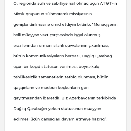
O, regionda sülh və sabitliyə nail olmaq üçün ATƏT-in
Minsk qrupunun sülhməramlı missiyasının
genişləndirilməsinə ümid etdiyini bildirib: "Münaqişənin
həlli müəyyən vaxt çərçivəsində işğal olunmuş
ərazilərindən erməni silahlı qüvvələrinin çıxarılması,
bütün kommunikasiyaların bərpası, Dağlıq Qarabağ
üçün bir keçid statusun verilməsi, beynəlxalq
təhlükəsizlik zəmanətlərin tətbiq olunması, bütün
qaçqınların və məcburi köçkünlərin geri
qayıtmasından ibarətdir. Biz Azərbaycanın tərkibində
Dağlıq Qarabağın yekun statusunun müəyyən
edilməsi üçün danışıqları davam etməyə hazırıq”.