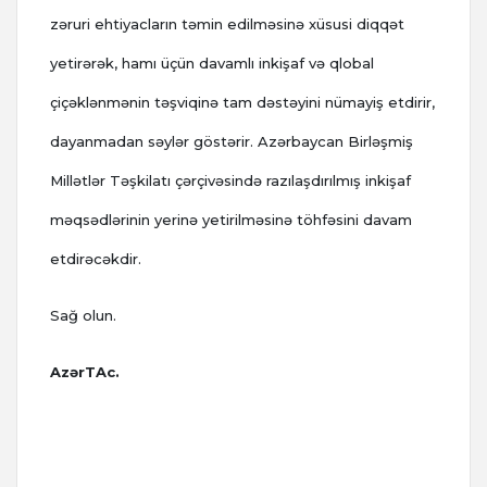
zəruri ehtiyacların təmin edilməsinə xüsusi diqqət
yetirərək, hamı üçün davamlı inkişaf və qlobal
çiçəklənmənin təşviqinə tam dəstəyini nümayiş etdirir,
dayanmadan səylər göstərir. Azərbaycan Birləşmiş
Millətlər Təşkilatı çərçivəsində razılaşdırılmış inkişaf
məqsədlərinin yerinə yetirilməsinə töhfəsini davam
etdirəcəkdir.
Sağ olun.
AzərTAc.