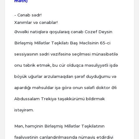
mətn)
- Cənab sədr!
Xanımlar və cənablar!
Əvvəlki natiqlərə qoşularaq cənab Cozef Deysin
Birləşmiş Millətlər Təşkilatı Baş Məclisinin 65-ci
sessiyasının sədri vəzifəsinə seçilməsi münasibətilə
onu təbrik etmək, bu cür olduqca məsuliyyətli işdə
böyük uğurlar arzulamaqdan şərəf duyduğumu və
apardığı məhsuldar işə görə onun sələfi doktor Əli
Abdussalam Trekiyə təşəkkürümü bildirmək
istəyirəm.
Mən, həmçinin Birləşmiş Millətlər Təşkilatının
fəaliyyətinin canlandırılmasında nümayiş etdirdiyi