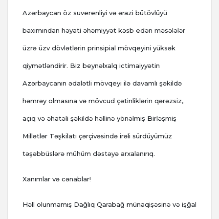
Azərbaycan öz suverenliyi və ərazi bütövlüyü
baxımından həyati əhəmiyyət kəsb edən məsələlər
üzrə üzv dövlətlərin prinsipial mövqeyini yüksək
qiymətləndirir. Biz beynəlxalq ictimaiyyətin
Azərbaycanın ədalətli mövqeyi ilə davamlı şəkildə
həmrəy olmasına və mövcud çətinliklərin qərəzsiz,
açıq və əhatəli şəkildə həllinə yönəlmiş Birləşmiş
Millətlər Təşkilatı çərçivəsində irəli sürdüyümüz
təşəbbüslərə mühüm dəstəyə arxalanırıq.
Xanımlar və cənablar!
Həll olunmamış Dağlıq Qarabağ münaqişəsinə və işğal