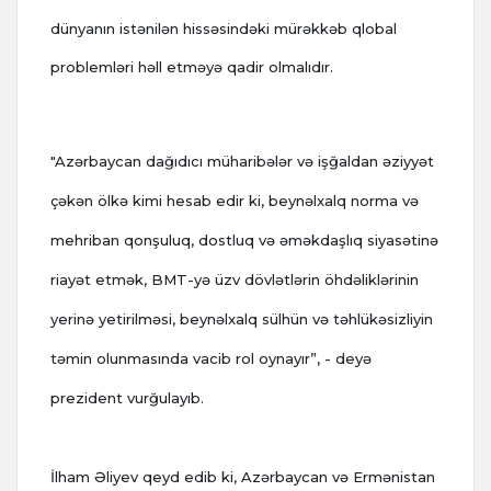
dünyanın istənilən hissəsindəki mürəkkəb qlobal
problemləri həll etməyə qadir olmalıdır.
"Azərbaycan dağıdıcı müharibələr və işğaldan əziyyət
çəkən ölkə kimi hesab edir ki, beynəlxalq norma və
mehriban qonşuluq, dostluq və əməkdaşlıq siyasətinə
riayət etmək, BMT-yə üzv dövlətlərin öhdəliklərinin
yerinə yetirilməsi, beynəlxalq sülhün və təhlükəsizliyin
təmin olunmasında vacib rol oynayır”, - deyə
prezident vurğulayıb.
İlham Əliyev qeyd edib ki, Azərbaycan və Ermənistan