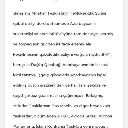
Birləşmiş Millətlər Təşkilatının Təhlükəsizlik Şurası
qəbul etdiyi dörd qətnamədə Azərbaycanın
suverenliyi və ərazi bütövlüyünə tam dəstəyini vermiş
və torpaqların gücdən istifadə edərək ələ
keçirilməsinin qəbuledilməzliyini vurğulamışdır. BMT,
həmçinin Dağlıq Qarabağı Azərbaycanın bir hissəsi
kimi tanımış, işğalçı qüvvələrin Azərbaycanın işğal
edilmiş bütün ərazilərindən dərhal, tam şəkildə və
qeyd-şərtsiz çıxarılmasına çağırmışdır. Birləşmiş
Millətlər Təşkilatının Baş Məclisi və digər beynəlxalq
təşkilatlar, o cümlədən ATƏT, Avropa Şurası, Avropa
Parlamenti, İslam Konfransı Təşkilatı eyni mövqeni