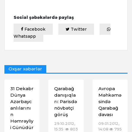
Sosial şəbəkələrdə paylaş
Facebook
Twitter
Whatsapp
Oxşar xəbərlər
31 Dekabr
Qarabağ
Avropa
Dünya
danışıqla
Məhkəmə
Azərbayc
rı: Parisdə
sində
anlılarını
növbətçi
Qarabağ
n
görüş
davası
Həmrəyliy
29.10.2012,
09.01.2012,
i Günüdür
15:35
803
14:08
795