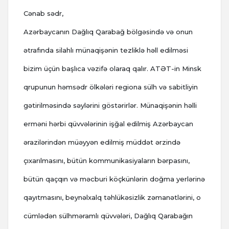
Cənab sədr,
Azərbaycanın Dağlıq Qarabağ bölgəsində və onun
ətrafında silahlı münaqişənin tezliklə həll edilməsi
bizim üçün başlıca vəzifə olaraq qalır. ATƏT-in Minsk
qrupunun həmsədr ölkələri regiona sülh və sabitliyin
gətirilməsində səylərini göstərirlər. Münaqişənin həlli
erməni hərbi qüvvələrinin işğal edilmiş Azərbaycan
ərazilərindən müəyyən edilmiş müddət ərzində
çıxarılmasını, bütün kommunikasiyaların bərpasını,
bütün qaçqın və məcburi köçkünlərin doğma yerlərinə
qayıtmasını, beynəlxalq təhlükəsizlik zəmanətlərini, o
cümlədən sülhməramlı qüvvələri, Dağlıq Qarabağın