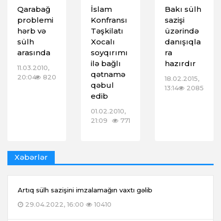
Qarabağ
İslam
Bakı sülh
problemi
Konfransı
sazişi
hərb və
Təşkilatı
üzərində
sülh
Xocalı
danışıqla
arasında
soyqırımı
ra
ilə bağlı
hazırdır
11.03.2010,
qətnamə
20:04
820
18.02.2015,
qəbul
13:14
2085
edib
01.02.2010,
21:09
771
Xəbərlər
Artıq sülh sazişini imzalamağın vaxtı gəlib
29.04.2022, 16:00
10410