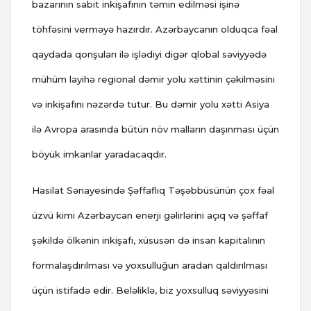
bazarının sabit inkişafının təmin edilməsi işinə
töhfəsini verməyə hazırdır. Azərbaycanın olduqca fəal
qaydada qonşuları ilə işlədiyi digər qlobal səviyyədə
mühüm layihə regional dəmir yolu xəttinin çəkilməsini
və inkişafını nəzərdə tutur. Bu dəmir yolu xətti Asiya
ilə Avropa arasında bütün növ malların daşınması üçün
böyük imkanlar yaradacaqdır.
Hasilat Sənayesində Şəffaflıq Təşəbbüsünün çox fəal
üzvü kimi Azərbaycan enerji gəlirlərini açıq və şəffaf
şəkildə ölkənin inkişafı, xüsusən də insan kapitalının
formalaşdırılması və yoxsulluğun aradan qaldırılması
üçün istifadə edir. Beləliklə, biz yoxsulluq səviyyəsini