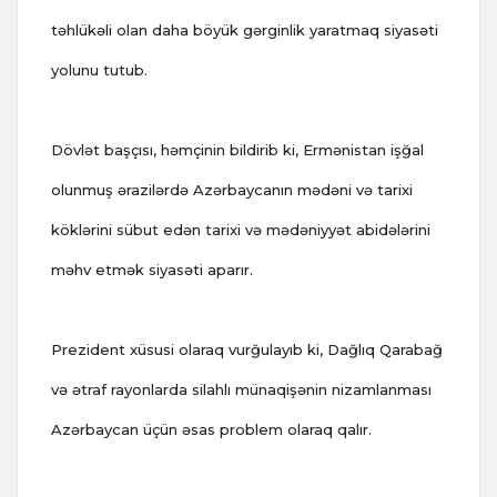
təhlükəli olan daha böyük gərginlik yaratmaq siyasəti
yolunu tutub.
Dövlət başçısı, həmçinin bildirib ki, Ermənistan işğal
olunmuş ərazilərdə Azərbaycanın mədəni və tarixi
köklərini sübut edən tarixi və mədəniyyət abidələrini
məhv etmək siyasəti aparır.
Prezident xüsusi olaraq vurğulayıb ki, Dağlıq Qarabağ
və ətraf rayonlarda silahlı münaqişənin nizamlanması
Azərbaycan üçün əsas problem olaraq qalır.