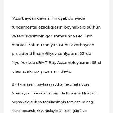
"Azərbaycan davamlı inkişaf, dünyada
fundamental azadlıqların, beynəlxalq sülhün
və təhlükəsizliyin qorunmasında BMT-nin
mərkəzi rolunu tanıyır". Bunu Azərbaycan
prezidenti İlham Əliyev sentyabrın 23-də
Nyu-Yorkda sBMT Baş Assambleyasının 65-ci
iclasındakı çıxışı zamanı deyib.
BMT-nin rəsmi saytının yaydığı məlumata görə,
Azərbaycan prezidenti çıxışında Birləşmiş Millətlərin
beynəlxalq sülh və təhlükəsizliyin təminatı ilə bağlı
riluna toxunub. O vurğulayıb ki, BMT güclü və