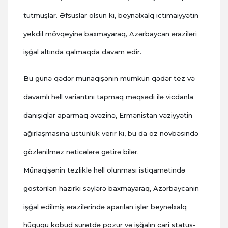
tutmuşlar. Əfsuslar olsun ki, beynəlxalq ictimaiyyətin
yekdil mövqeyinə baxmayaraq, Azərbaycan əraziləri
işğal altında qalmaqda davam edir.
Bu günə qədər münaqişənin mümkün qədər tez və
davamlı həll variantını tapmaq məqsədi ilə vicdanla
danışıqlar aparmaq əvəzinə, Ermənistan vəziyyətin
ağırlaşmasına üstünlük verir ki, bu da öz növbəsində
gözlənilməz nəticələrə gətirə bilər.
Münaqişənin tezliklə həll olunması istiqamətində
göstərilən hazırkı səylərə baxmayaraq, Azərbaycanın
işğal edilmiş ərazilərində aparılan işlər beynəlxalq
hüququ kobud surətdə pozur və işğalın cari status-