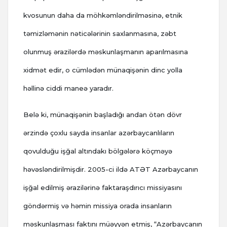
kvosunun daha da möhkəmləndirilməsinə, etnik
təmizləmənin nəticələrinin saxlanmasına, zəbt
olunmuş ərazilərdə məskunlaşmanın aparılmasına
xidmət edir, o cümlədən münaqişənin dinc yolla
həllinə ciddi maneə yaradır.
Belə ki, münaqişənin başladığı andan ötən dövr
ərzində çoxlu sayda insanlar azərbaycanlıların
qovulduğu işğal altındakı bölgələrə köçməyə
həvəsləndirilmişdir. 2005-ci ildə ATƏT Azərbaycanın
işğal edilmiş ərazilərinə faktaraşdırıcı missiyasını
göndərmiş və həmin missiya orada insanların
məskunlaşması faktını müəyyən etmiş, “Azərbaycanın