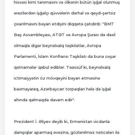
hissəsi kimi tanımasını və ölkənin bütün işğal olunmuş
ərazilərdən işğalçı qüvvələrin dərhal və qeyd-şərtsiz
çıxarılmasını bəyan etdiyini diqqətə çatıdırıb: "BMT
Baş Assambleyası, ATƏT və Avropa Şurası da daxil
olmaqla digər beynəlxalq təşkilatlar, Avropa
Parlamenti, İslam Konfransı Təşkilatı da buna oxşar
qətnamələr qəbul ediblər. Təəssüf ki, beynəlxalq
ictimaiyyətin öz mövqeyini bəyan etməsinə
baxmayaraq, Azərbaycan torpaqları hələ də işğal
altında qalmaqda davam edir".
Prezident İ. Əliyev deyib ki, Ermənistan vicdanla
danışıqlar aparmaq əvəzinə, gözlənilməz nəticələri ilə