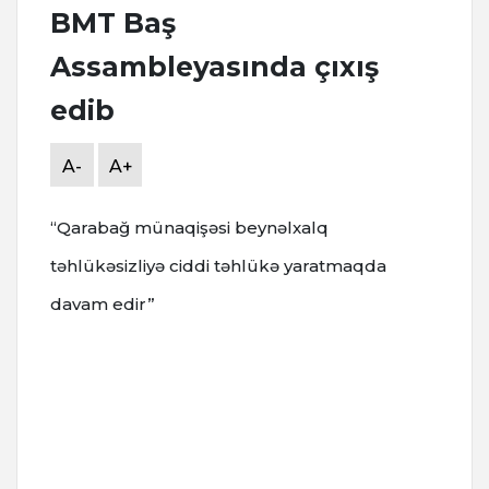
BMT Baş
Assambleyasında çıxış
edib
A-
A+
“Qarabağ münaqişəsi beynəlxalq
təhlükəsizliyə ciddi təhlükə yaratmaqda
davam edir”