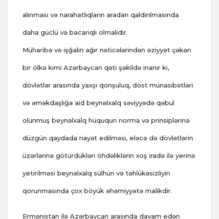
alınması və narahatlıqların aradan qaldırılmasında
daha güclü və bacarıqlı olmalıdır.
Müharibə və işğalın ağır nəticələrindən əziyyət çəkən
bir ölkə kimi Azərbaycan qəti şəkildə inanır ki,
dövlətlər arasında yaxşı qonşuluq, dost münasibətləri
və əməkdaşlığa aid beynəlxalq səviyyədə qəbul
olunmuş beynəlxalq hüququn norma və prinsiplərinə
düzgün qaydada riayət edilməsi, eləcə də dövlətlərin
üzərlərinə götürdükləri öhdəliklərin xoş iradə ilə yerinə
yetirilməsi beynəlxalq sülhün və təhlükəsizliyin
qorunmasında çox böyük əhəmiyyətə malikdir.
Ermənistan ilə Azərbaycan arasında davam edən