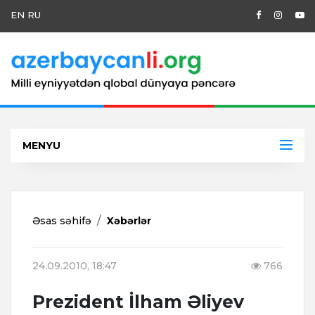
EN
RU
MENYU
Əsas səhifə
Xəbərlər
24.09.2010, 18:47
766
Prezident İlham Əliyev