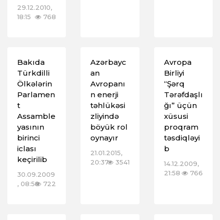
29.12.2010,
18:15
768
Bakıda
Azərbayc
Avropa
Türkdilli
an
Birliyi
Ölkələrin
Avropanı
“Şərq
Parlamen
n enerji
Tərəfdaşlı
t
təhlükəsi
ğı” üçün
Assamble
zliyində
xüsusi
yasının
böyük rol
proqram
birinci
oynayır
təsdiqləyi
iclası
b
21.01.2015,
keçirilib
20:37
3541
14.12.2009,
21:58
766
30.09.2009
, 08:58
722