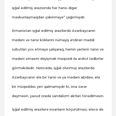
işğal edilmiş ərazisində hər hansı digər
məskunlaşmaqdan çəkinməyə” çağırmışdır.
Ermənistan işğal edilmiş ərazilərdə Azərbaycanın
mədəni və tarixi köklərini nümayiş etdirən maddi
sübutları yox etməyə çalışaraq, həmin yerlərin tarixi və
mədəni simasını dəyişmək məqsədi ilə ardıcıl tədbirlər
görməkdədir. Nəticədə, işğal olunmuş ərazilərdə
Azərbaycanın elə bir tarixi və ya mədəni abidəsi, elə
bir müqəddəs yeri qalmamışdır ki, ona zərər
dəyməsin, yaxud orada vandalizm aktları törədilməsin.
İşğal edilmiş ərazilərə insanların köçürülməsi, eləcə də