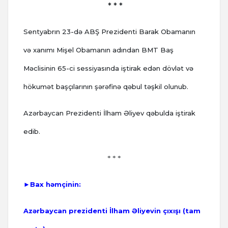
* * *
Sentyabrın 23-də ABŞ Prezidenti Barak Obamanın
və xanımı Mişel Obamanın adından BMT Baş
Məclisinin 65-ci sessiyasında iştirak edən dövlət və
hökumət başçılarının şərəfinə qəbul təşkil olunub.
Azərbaycan Prezidenti İlham Əliyev qəbulda iştirak
edib.
* * *
►Bax həmçinin:
Azərbaycan prezidenti İlham Əliyevin çıxışı (tam