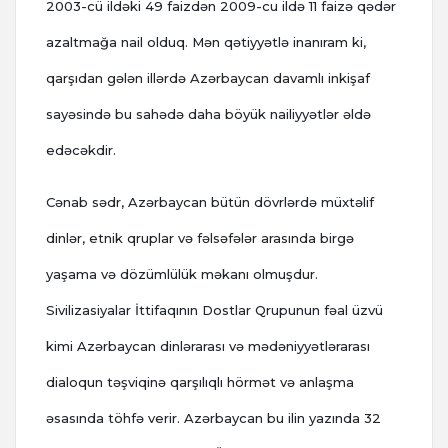
2003-cü ildəki 49 faizdən 2009-cu ildə 11 faizə qədər
azaltmağa nail olduq. Mən qətiyyətlə inanıram ki,
qarşıdan gələn illərdə Azərbaycan davamlı inkişaf
sayəsində bu sahədə daha böyük nailiyyətlər əldə
edəcəkdir.
Cənab sədr, Azərbaycan bütün dövrlərdə müxtəlif
dinlər, etnik qruplar və fəlsəfələr arasında birgə
yaşama və dözümlülük məkanı olmuşdur.
Sivilizasiyalar İttifaqının Dostlar Qrupunun fəal üzvü
kimi Azərbaycan dinlərarası və mədəniyyətlərarası
dialoqun təşviqinə qarşılıqlı hörmət və anlaşma
əsasında töhfə verir. Azərbaycan bu ilin yazında 32