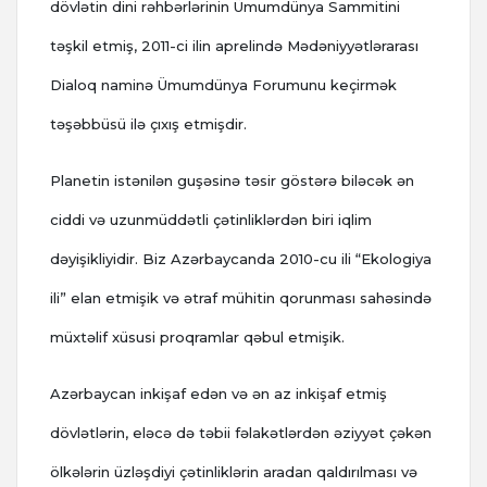
dövlətin dini rəhbərlərinin Ümumdünya Sammitini
təşkil etmiş, 2011-ci ilin aprelində Mədəniyyətlərarası
Dialoq naminə Ümumdünya Forumunu keçirmək
təşəbbüsü ilə çıxış etmişdir.
Planetin istənilən guşəsinə təsir göstərə biləcək ən
ciddi və uzunmüddətli çətinliklərdən biri iqlim
dəyişikliyidir. Biz Azərbaycanda 2010-cu ili “Ekologiya
ili” elan etmişik və ətraf mühitin qorunması sahəsində
müxtəlif xüsusi proqramlar qəbul etmişik.
Azərbaycan inkişaf edən və ən az inkişaf etmiş
dövlətlərin, eləcə də təbii fəlakətlərdən əziyyət çəkən
ölkələrin üzləşdiyi çətinliklərin aradan qaldırılması və