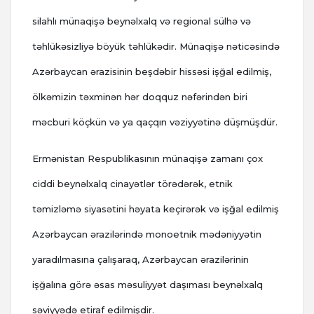
silahlı münaqişə beynəlxalq və regional sülhə və
təhlükəsizliyə böyük təhlükədir. Münaqişə nəticəsində
Azərbaycan ərazisinin beşdəbir hissəsi işğal edilmiş,
ölkəmizin təxminən hər doqquz nəfərindən biri
məcburi köçkün və ya qaçqın vəziyyətinə düşmüşdür.
Ermənistan Respublikasının münaqişə zamanı çox
ciddi beynəlxalq cinayətlər törədərək, etnik
təmizləmə siyasətini həyata keçirərək və işğal edilmiş
Azərbaycan ərazilərində monoetnik mədəniyyətin
yaradılmasına çalışaraq, Azərbaycan ərazilərinin
işğalına görə əsas məsuliyyət daşıması beynəlxalq
səviyyədə etiraf edilmişdir.