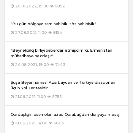
26.01.2022, 15:00
5852
"Bu gün bölgəyə tam sahibik, söz sahibiyik"
27.08.2021, 11:00
8154
"Beynəlxalq birliyi xəbərdar etmişdim ki, Ermənistan
müharibəyə hazırlaşır"
24.08.2021, 19:00
7443
Şuşa Bəyannaməsi Azərbaycan və Türkiyə diasporları
üçün Yol Xəritəsidir
21.06.2021, 11:00
5753
Qardaşlığın əsəri olan azad Qarabağdan dünyaya mesaj
18.06.2021, 14:00
5603