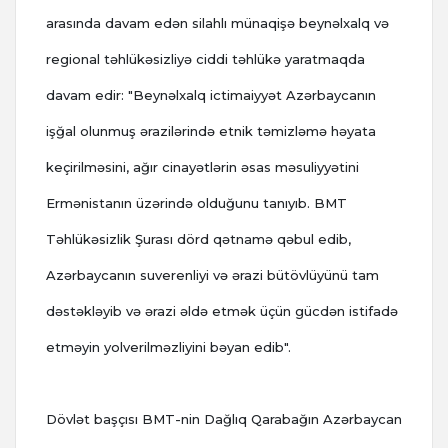
arasında davam edən silahlı münaqişə beynəlxalq və
regional təhlükəsizliyə ciddi təhlükə yaratmaqda
davam edir: "Beynəlxalq ictimaiyyət Azərbaycanın
işğal olunmuş ərazilərində etnik təmizləmə həyata
keçirilməsini, ağır cinayətlərin əsas məsuliyyətini
Ermənistanın üzərində olduğunu tanıyıb. BMT
Təhlükəsizlik Şurası dörd qətnamə qəbul edib,
Azərbaycanın suverenliyi və ərazi bütövlüyünü tam
dəstəkləyib və ərazi əldə etmək üçün gücdən istifadə
etməyin yolverilməzliyini bəyan edib".
Dövlət başçısı BMT-nin Dağlıq Qarabağın Azərbaycan