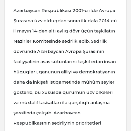
Azərbaycan Respublikası 2001-ci ildə Avropa
Şurasına üzv olduqdan sonra ilk dəfə 2014-cü
il mayın 14-dən altı aylıq dövr üçün təşkilatın
Nazirlər Komitəsində sədrlik edib. Sədrlik
dövründə Azərbaycan Avropa Şurasının
fəaliyyətinin əsas sütunlarını təşkil edən insan
hüquqları, qanunun aliliyi və demokratiyanın
daha da inkişafı istiqamətində mühüm səylər
göstərib, bu xüsusda qurumun üzv ölkələri
və müxtəlif təsisatları ilə qarşılıqlı anlaşma
şəraitində çalışıb. Azərbaycan
Respublikasının sədrliyinin prioritetləri