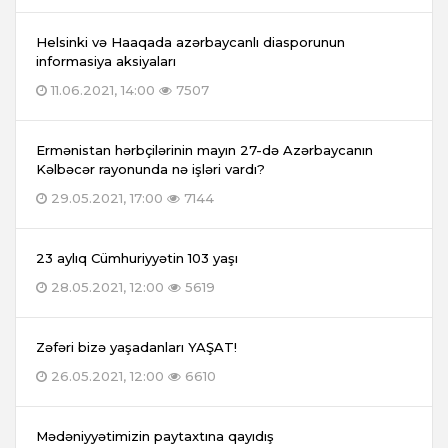
Helsinki və Haaqada azərbaycanlı diasporunun
informasiya aksiyaları
11.06.2021, 14:00
7507
Ermənistan hərbçilərinin mayın 27-də Azərbaycanın
Kəlbəcər rayonunda nə işləri vardı?
29.05.2021, 17:00
7144
23 aylıq Cümhuriyyətin 103 yaşı
28.05.2021, 12:00
5619
Zəfəri bizə yaşadanları YAŞAT!
26.05.2021, 12:00
6610
Mədəniyyətimizin paytaxtına qayıdış