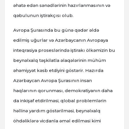
əhatə edən sənədlərinin hazırlanmasının və
qəbulunun iştirakçısı olub.
Avropa Şurasında bu günə qədər əldə
edilmiş uğurlar və Azərbaycanın Avropaya
inteqrasiya proseslərində iştirakı ölkəmizin bu
beynəlxalq təşkilatla əlaqələrinin mühüm
əhəmiyyət kəsb etdiyini göstərir. Hazırda
Azərbaycan Avropa Şurasının insan
haqlarının qorunması, demokratiyanın daha
da inkişaf etdirilməsi, qlobal problemlərin
həllinə yardım göstərilməsi, beynəlxalq
öhdəliklərə vicdanla əməl edilməsi kimi