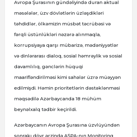
Avropa Şurasının gündəliyində duran aktual
məsələlər, üzv dövlətlərin üzləşdikləri
təhdidlər, ölkəmizin müsbət təcrübəsi və
fərqli üstünlükləri nəzərə alınmaqla,
korrupsiyaya qarşı mübarizə, mədəniyyətlər
və dinlərarası dialoq, sosial həmrəylik və sosial
davamlılıq, gənclərin hüquqi
maarifləndirilməsi kimi sahələr üzrə müəyyən
edilmişdi. Həmin prioritetlərin dəstəklənməsi
məqsədilə Azərbaycanda 18 mühüm
beynəlxalq tədbir keçirildi.
Azərbaycanın Avropa Şurasına üzvlüyündən
sonrakı dövr ərzində AŞPA-nın Monitorinq