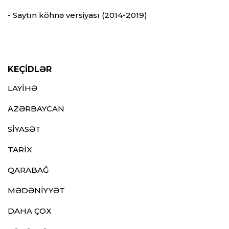
- Saytın köhnə versiyası (2014-2019)
KEÇİDLƏR
LAYİHƏ
AZƏRBAYCAN
SİYASƏT
TARİX
QARABAĞ
MƏDƏNİYYƏT
DAHA ÇOX