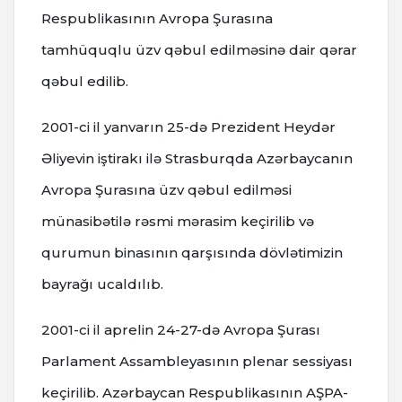
Respublikasının Avropa Şurasına
tamhüquqlu üzv qəbul edilməsinə dair qərar
qəbul edilib.
2001-ci il yanvarın 25-də Prezident Heydər
Əliyevin iştirakı ilə Strasburqda Azərbaycanın
Avropa Şurasına üzv qəbul edilməsi
münasibətilə rəsmi mərasim keçirilib və
qurumun binasının qarşısında dövlətimizin
bayrağı ucaldılıb.
2001-ci il aprelin 24-27-də Avropa Şurası
Parlament Assambleyasının plenar sessiyası
keçirilib. Azərbaycan Respublikasının AŞPA-