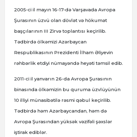
2005-ci il mayın 16-17-də Varşavada Avropa
Şurasının üzvü olan dövlət və hökumət
başçılarının III Zirvə toplantısı keçirilib.
Tədbirdə ölkəmizi Azərbaycan
Respublikasının Prezidenti İlham Əliyevin
rəhbərlik etdiyi nümayəndə heyəti təmsil edib.
2011-ci il yanvarın 26-da Avropa Şurasının
binasında ölkəmizin bu quruma üzvlüyünün
10 illiyi münasibətilə rəsmi qəbul keçirilib.
Tədbirdə həm Azərbaycandan, həm də
Avropa Şurasından yüksək vəzifəli şəxslər
iştirak ediblər.