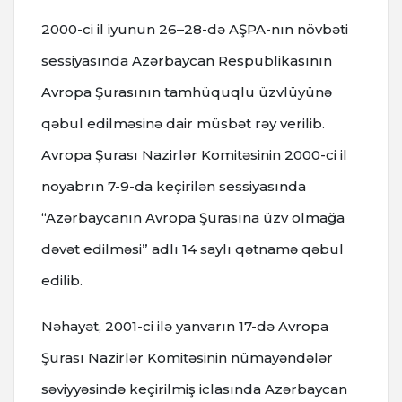
2000-ci il iyunun 26–28-də AŞPA-nın növbəti
sessiyasında Azərbaycan Respublikasının
Avropa Şurasının tamhüquqlu üzvlüyünə
qəbul edilməsinə dair müsbət rəy verilib.
Avropa Şurası Nazirlər Komitəsinin 2000-ci il
noyabrın 7-9-da keçirilən sessiyasında
“Azərbaycanın Avropa Şurasına üzv olmağa
dəvət edilməsi” adlı 14 saylı qətnamə qəbul
edilib.
Nəhayət, 2001-ci ilə yanvarın 17-də Avropa
Şurası Nazirlər Komitəsinin nümayəndələr
səviyyəsində keçirilmiş iclasında Azərbaycan