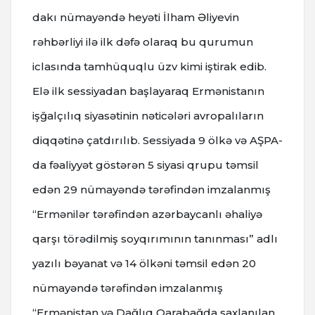
dakı nümayəndə heyəti İlham Əliyevin
rəhbərliyi ilə ilk dəfə olaraq bu qurumun
iclasında tamhüquqlu üzv kimi iştirak edib.
Elə ilk sessiyadan başlayaraq Ermənistanın
işğalçılıq siyasətinin nəticələri avropalıların
diqqətinə çatdırılıb. Sessiyada 9 ölkə və AŞPA-
da fəaliyyət göstərən 5 siyasi qrupu təmsil
edən 29 nümayəndə tərəfindən imzalanmış
“Ermənilər tərəfindən azərbaycanlı əhaliyə
qarşı törədilmiş soyqırımının tanınması” adlı
yazılı bəyanat və 14 ölkəni təmsil edən 20
nümayəndə tərəfindən imzalanmış
“Ermənistan və Dağlıq Qarabağda saxlanılan