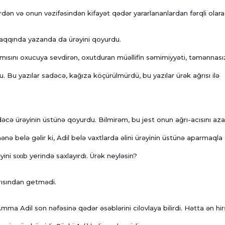
ən və onun vəzifəsindən kifayət qədər yararlananlardan fərqli olara
n haqqında yazanda da ürəyini qoyurdu.
mısını oxucuya sevdirən, oxutduran müəllifin səmimiyyəti, təmənnasız
. Bu yazılar sadəcə, kağıza köçürülmürdü, bu yazılar ürək ağrısı ilə
dəcə ürəyinin üstünə qoyurdu. Bilmirəm, bu jest onun ağrı-acısını az
ənə belə gəlir ki, Adil belə vaxtlarda əlini ürəyinin üstünə aparmaqla
ini sıxıb yerində saxlayırdı. Ürək neyləsin?
ğrısından getmədi.
Amma Adil son nəfəsinə qədər əsəblərini cilovlaya bilirdi. Hətta ən hirs