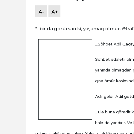
A-
A+
"...bir də görürsən ki, yaşamaq olmur. Ətra
...Söhbət Adil Qaç
Söhbət ədalətli olm
yanında olmaqdan ge
qısa ömür kəsimində 
Adil gəldi, Adil getdi
...Elə buna görədir
hələ də yandırır. Və
qəbiristanlığından salırıq. Yolüstü aldığımız bir də