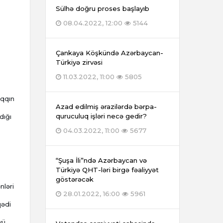
Sülhə doğru proses başlayıb
08.04.2022, 12:00
5144
Çankaya Köşkündə Azərbaycan-
Türkiyə zirvəsi
11.03.2022, 11:00
5805
aqqın
Azad edilmiş ərazilərdə bərpa-
quruculuq işləri necə gedir?
dığı
04.03.2022, 11:00
5677
“Şuşa İli”ndə Azərbaycan və
Türkiyə QHT-ləri birgə fəaliyyət
göstərəcək
nləri
28.01.2022, 16:00
5961
qədi
yü