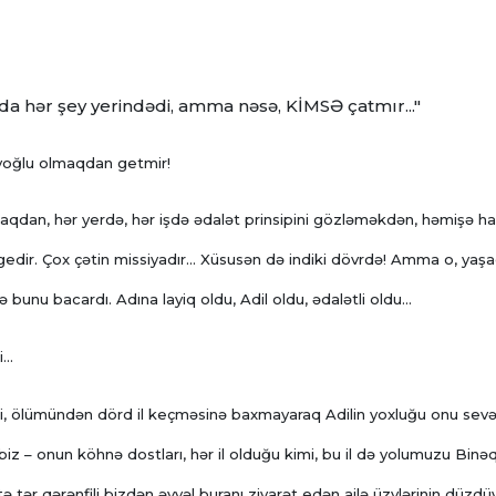
fda hər şey yerindədi, amma nəsə, KİMSƏ çatmır..."
ayoğlu olmaqdan getmir!
aqdan, hər yerdə, hər işdə ədalət prinsipini gözləməkdən, həmişə h
dir. Çox çətin missiyadır... Xüsusən də indiki dövrdə! Amma o, yaşa
bunu bacardı. Adına layiq oldu, Adil oldu, ədalətli oldu...
...
 ki, ölümündən dörd il keçməsinə baxmayaraq Adilin yoxluğu onu sevə
 biz – onun köhnə dostları, hər il olduğu kimi, bu il də yolumuzu Binə
stə tər qərənfili bizdən əvvəl buranı ziyarət edən ailə üzvlərinin düzdü