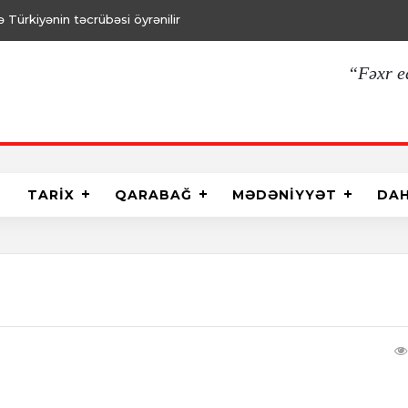
Türkiyənin təcrübəsi öyrənilir
“Fəxr e
TARİX
QARABAĞ
MƏDƏNİYYƏT
DA