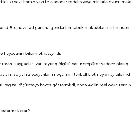
 idi. O vaxt həmin yazı ilə əlaqədar redaksiyaya minlərlə oxucu mə
Leonid Brejnevin ad gününə göndərilən təbrik məktubları silsiləsindən
 həyəcanını bildirmək istəyi idi.
tərən "sayğaclar" var, reytinq ölçüsü var. Kompüter sadəcə olaraq
zısını isə yalnız oxuyanların neçə mini tənbəllik etməyib rəy bildirirdi
ri kağıza köçürməyə həvəs göstərmirdi, onda Adilin real oxucularının
göstərmək olar?