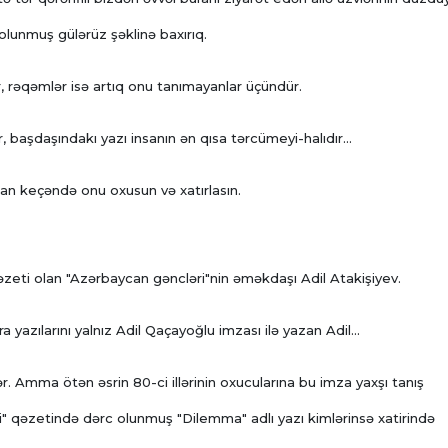
lunmuş gülərüz şəklinə baxırıq.
, rəqəmlər isə artıq onu tanımayanlar üçündür.
 başdaşındakı yazı insanın ən qısa tərcümeyi-halıdır...
dan keçəndə onu oxusun və xatırlasın.
zeti olan "Azərbaycan gəncləri"nin əməkdaşı Adil Atakişiyev.
a yazılarını yalnız Adil Qaçayoğlu imzası ilə yazan Adil...
r. Amma ötən əsrin 80-ci illərinin oxucularına bu imza yaxşı tanış
i" qəzetində dərc olunmuş "Dilemma" adlı yazı kimlərinsə xatirində