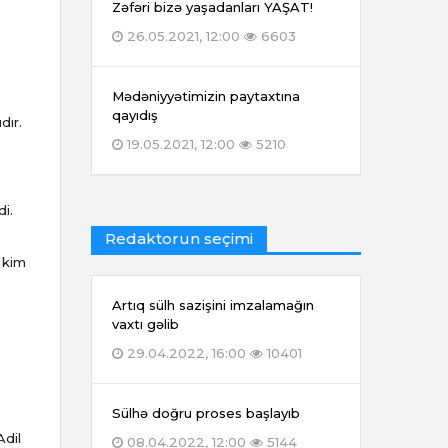
Zəfəri bizə yaşadanları YAŞAT!
26.05.2021, 12:00
6603
Mədəniyyətimizin paytaxtına
qayıdış
dır.
19.05.2021, 12:00
5210
i.
Redaktorun seçimi
 kim
Artıq sülh sazişini imzalamağın
vaxtı gəlib
29.04.2022, 16:00
10401
Sülhə doğru proses başlayıb
Adil
08.04.2022, 12:00
5144