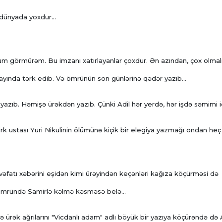
 dünyada yoxdur...
m görmürəm. Bu imzanı xatırlayanlar çoxdur. Ən azından, çox olmalı
mayında tərk edib. Və ömrünün son günlərinə qədər yazıb...
azıb. Həmişə ürəkdən yazıb. Çünki Adil hər yerdə, hər işdə səmimi id
irk ustası Yuri Nikulinin ölümünə kiçik bir elegiya yazmağı ondan heç
 vəfatı xəbərini eşidən kimi ürəyindən keçənləri kağıza köçürməsi də
i. Ömründə Samirlə kəlmə kəsməsə belə...
ə ürək ağrılarını "Vicdanlı adam" adlı böyük bir yazıya köçürəndə də 