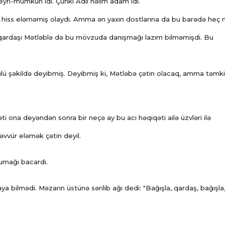
yri-mümkün idi. Çünki Adil həlim adam idi.
nu hiss eləməmiş olaydı. Amma ən yaxın dostlarına da bu barədə heç 
ardaşı Mətləblə də bu mövzuda danışmağı lazım bilməmişdi. Bu
lü şəkildə deyibmiş. Deyibmiş ki, Mətləbə çətin olacaq, amma təmki
i ona deyəndən sonra bir neçə ay bu acı həqiqəti ailə üzvləri ilə
vür eləmək çətin deyil.
rumağı bacardı.
a bilmədi. Məzarın üstünə sərilib ağı dedi: "Bağışla, qardaş, bağışla