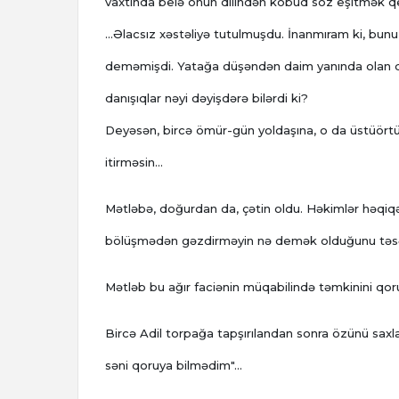
vaxtında belə onun dilindən kobud söz eşitmək qe
...Əlacsız xəstəliyə tutulmuşdu. İnanmıram ki, bu
deməmişdi. Yatağa düşəndən daim yanında olan q
danışıqlar nəyi dəyişdərə bilərdi ki?
Deyəsən, bircə ömür-gün yoldaşına, o da üstüörtü
itirməsin...
Mətləbə, doğurdan da, çətin oldu. Həkimlər həqiqət
bölüşmədən gəzdirməyin nə demək olduğunu təsəv
Mətləb bu ağır faciənin müqabilində təmkinini qo
Bircə Adil torpağa tapşırılandan sonra özünü saxlay
səni qoruya bilmədim"...