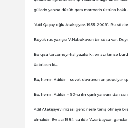
güllərin yanına düzüb qara mərmərin üstünə həkk o
"Adil Qaçay oğlu Atakişiyev. 1955-2008". Bu sözlər
Böyük rus yazıçısı V.Nabokovun bir sözü var. Deyir,
Bu qısa tərcümeyi-hal yazılıb ki, ən azı kimsə bur
Xatırlasın ki...
Bu, həmin Adildir – sovet dövrünün ən populyar qə
Bu, həmin Adildir – 90-cı ilin qanlı yanvarından sonr
Adil Atakişiyev imzası gənc nəslə tanış olmaya bilə
olmalıdır. Ən azı 1984-cü ildə "Azərbaycan gənclər