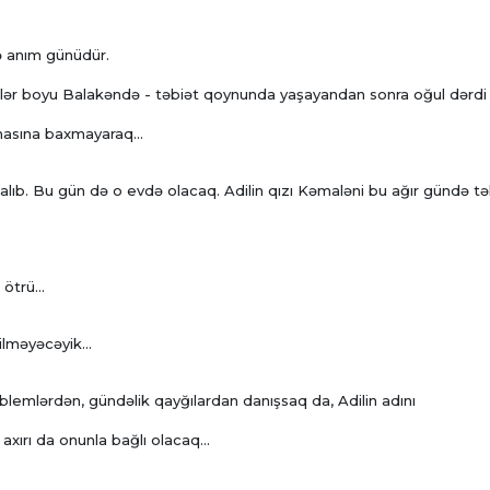
də anım günüdür.
illər boyu Balakəndə - təbiət qoynunda yaşayandan sonra oğul dərdi 
masına baxmayaraq...
 qalıb. Bu gün də o evdə olacaq. Adilin qızı Kəmaləni bu ağır gündə t
ötrü...
lməyəcəyik...
blemlərdən, gündəlik qayğılardan danışsaq da, Adilin adını
xırı da onunla bağlı olacaq...