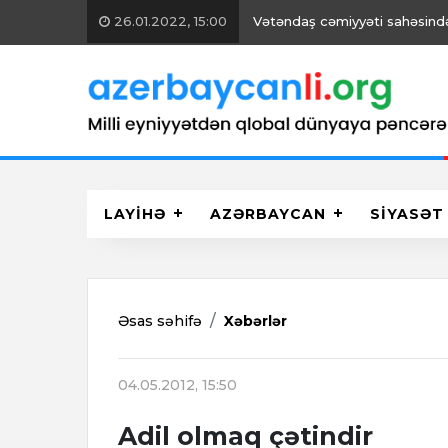
26.01.2022, 15:00
Vətəndaş cəmiyyəti sahəsində 
LAYİHƏ
AZƏRBAYCAN
SİYASƏT
Əsas səhifə
Xəbərlər
04.05.2012, 15:50
Adil olmaq çətindir