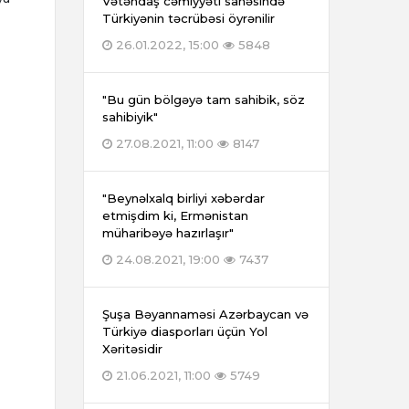
Vətəndaş cəmiyyəti sahəsində
Türkiyənin təcrübəsi öyrənilir
26.01.2022, 15:00
5848
"Bu gün bölgəyə tam sahibik, söz
sahibiyik"
27.08.2021, 11:00
8147
"Beynəlxalq birliyi xəbərdar
etmişdim ki, Ermənistan
müharibəyə hazırlaşır"
24.08.2021, 19:00
7437
Şuşa Bəyannaməsi Azərbaycan və
Türkiyə diasporları üçün Yol
Xəritəsidir
21.06.2021, 11:00
5749