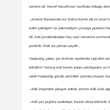
səmimi idi. Nəcəf Nəcəfovun vəzifədə olduğu dövrd
...Anatoli Banişevski isə futbol kumiri idi və onu
Adını çəkdiyim və çəkmədiyim çoxsaylı yazıların ha
idi. Adil jurnalistikadan heç vaxt təmənna ummurdu
yazılırdı. Ürək isə yaman şeydir...
Haqsızlıq, yalan, şər-böhtan eşidəndə sağ əlini sa
bilirdimi? Amma indi həmin anları xatırlayıram və m
sanki haqsızlığı görüb yerindən çıxmaq istəyən ürəy
...Adil ürəyindən şikayət edirdi, amma Adil ürək a
...Adil çox şeylərə əsəbiləşir, bəzən dözə bilmirdi. 