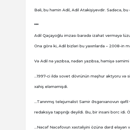
Bəli, bu həmin Adil, Adil Atakişiyevdir. Sadəcə, bu
***
Adil Qaçayoğlu imzası barədə izahat verməyə lüzu
Ona görə ki, Adil bizləri bu yaxınlarda – 2008-in 
Və Adil nə yazıbsa, nədən yazıbsa, həmişə səmimi y
...1997-ci ildə sovet dövrünün məşhur aktyoru və s
xahiş eləməmişdi.
...Tanınmış telejurnalist Samir Əsgərxanovun qəfil
redaksiya tapşırığı deyildi. Bu, bir insani borc id
...Nəcəf Nəcəfovun xəstəliyini özünə dərd eləyən v