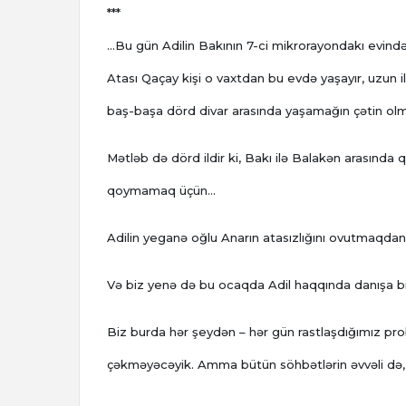
***
...Bu gün Adilin Bakının 7-ci mikrorayondakı evin
Atası Qaçay kişi o vaxtdan bu evdə yaşayır, uzun 
baş-başa dörd divar arasında yaşamağın çətin ol
Mətləb də dörd ildir ki, Bakı ilə Balakən arasında
qoymamaq üçün...
Adilin yeganə oğlu Anarın atasızlığını ovutmaqdan 
Və biz yenə də bu ocaqda Adil haqqında danışa bi
Biz burda hər şeydən – hər gün rastlaşdığımız pro
çəkməyəcəyik. Amma bütün söhbətlərin əvvəli də, a