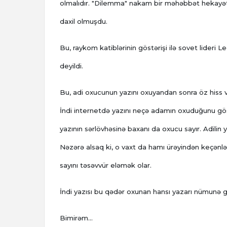
olmalıdır. "Dilemma" nakam bir məhəbbət hekayəti
daxil olmuşdu.
Bu, raykom katiblərinin göstərişi ilə sovet lideri 
deyildi.
Bu, adi oxucunun yazını oxuyandan sonra öz hiss və
İndi internetdə yazını neçə adamın oxuduğunu gös
yazının sərlövhəsinə baxanı da oxucu sayır. Adilin ya
Nəzərə alsaq ki, o vaxt da hamı ürəyindən keçənlə
sayını təsəvvür eləmək olar.
İndi yazısı bu qədər oxunan hansı yazarı nümunə 
Bimirəm...