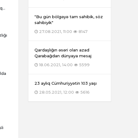
q...
"Bu gün bölgəyə tam sahibik, söz
sahibiyik"
27.08.2021, 11:00
8147
lığı
Qardaşlığın əsəri olan azad
Qarabağdan dünyaya mesaj
18.06.2021, 14:00
5599
alda
23 aylıq Cümhuriyyətin 103 yaşı
28.05.2021, 12:00
5616
li