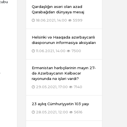
ktubu
Qardaşlığın əsəri olan azad
Qarabağdan dünyaya mesaj
18.06.2021, 14:00
5599
Helsinki və Haaqada azərbaycanlı
diasporunun informasiya aksiyaları
11.06.2021, 14:00
7500
Ermənistan hərbçilərinin mayın 27-
.
də Azərbaycanın Kəlbəcər
rayonunda nə işləri vardı?
29.05.2021, 17:00
7140
23 aylıq Cümhuriyyətin 103 yaşı
28.05.2021, 12:00
5616