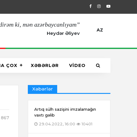
29.04.2022, 16:00
Artıq sülh sazişin
dirəm ki, mən azərbaycanlıyam”
AZ
Heydər Əliyev
HA ÇOX
XƏBƏRLƏR
VİDEO
Xəbərlər
Artıq sülh sazişini imzalamağın
vaxtı gəlib
867
29.04.2022, 16:00
10401