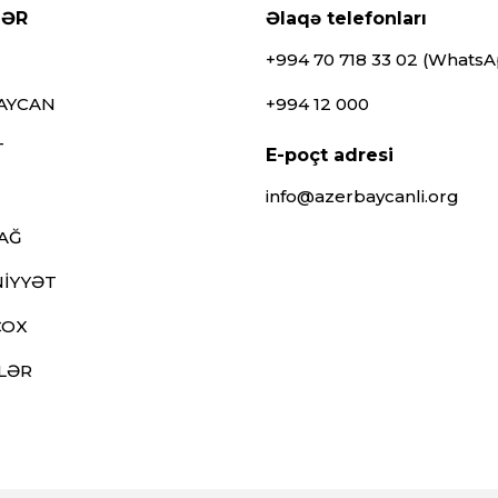
LƏR
Əlaqə telefonları
+994 70 718 33 02 (Whats
AYCAN
+994 12 000
T
E-poçt adresi
info@azerbaycanli.org
AĞ
İYYƏT
ÇOX
LƏR