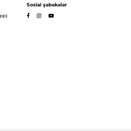
Sosial şəbəkələr
App)