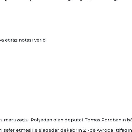
a etiraz notası verib
s məruzəçisi, Polşadan olan deputat Tomas Porebanın iş
i səfər etməsi ilə əlaqədar dekabrın 21-də Avropa İttifaqın