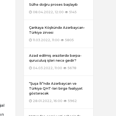
Sülhə doğru proses başlayıb
08.04.2022, 12:00
5145
Çankaya Köşkündə Azərbaycan-
Türkiyə zirvəsi
11.03.2022, 11:00
5805
Azad edilmiş ərazilərdə bərpa-
quruculuq işləri necə gedir?
04.03.2022, 11:00
5678
“Şuşa İli”ndə Azərbaycan və
Türkiyə QHT-ləri birgə fəaliyyət
göstərəcək
28.01.2022, 16:00
5962
ğal
ın