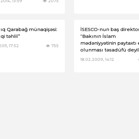
2014, 13:59
2075
lıq Qarabağ münaqişəsi:
İSESCO-nun baş direkto
i təhlil”
“Bakının İslam
mədəniyyətinin paytaxtı 
2011, 17:52
755
olunması təsadüfü deyil
18.02.2009, 14:12