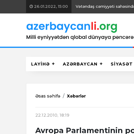
26.01.2022, 15:00
Vətəndaş cəmiyyəti sahəsində 
LAYİHƏ
AZƏRBAYCAN
SİYASƏT
Əsas səhifə
Xəbərlər
22.12.2010, 18:19
Avropa Parlamentinin po