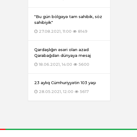
"Bu gün bölgəyə tam sahibik, söz
sahibiyik"
27.08.2021, 11:00
8149
Qardaşlığın əsəri olan azad
Qarabağdan dünyaya mesaj
18.06.2021, 14:00
5600
23 aylıq Cümhuriyyətin 103 yaşı
28.05.2021, 12:00
5617