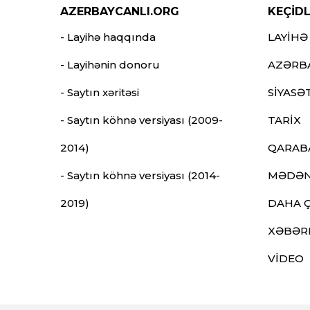
AZERBAYCANLI.ORG
KEÇİD
- Layihə haqqında
LAYİHƏ
- Layihənin donoru
AZƏRB
- Saytın xəritəsi
SİYASƏ
- Saytın köhnə versiyası (2009-
TARİX
2014)
QARAB
- Saytın köhnə versiyası (2014-
MƏDƏN
2019)
DAHA 
XƏBƏR
VİDEO