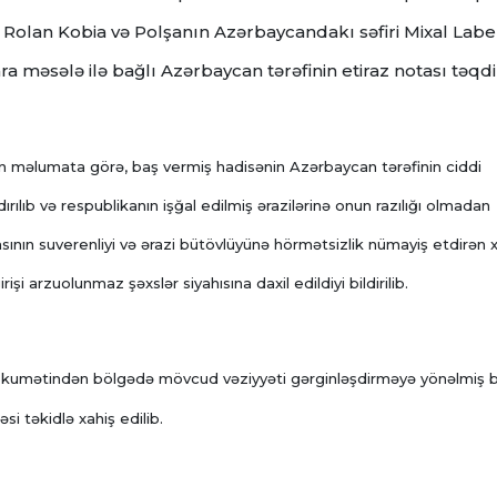
Rolan Kobia və Polşanın Azərbaycandakı səfiri Mixal Lab
ara məsələ ilə bağlı Azərbaycan tərəfinin etiraz notası təq
lən məlumata görə, baş vermiş hadisənin Azərbaycan tərəfinin ciddi
rılıb və respublikanın işğal edilmiş ərazilərinə onun razılığı olmadan
nın suverenliyi və ərazi bütövlüyünə hörmətsizlik nümayiş etdirən x
i arzuolunmaz şəxslər siyahısına daxil edildiyi bildirilib.
a hökumətindən bölgədə mövcud vəziyyəti gərginləşdirməyə yönəlmiş 
si təkidlə xahiş edilib.