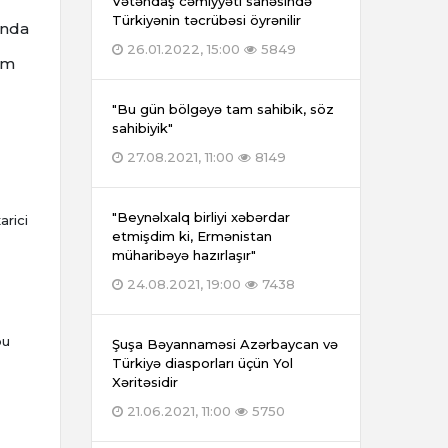
Vətəndaş cəmiyyəti sahəsində
Türkiyənin təcrübəsi öyrənilir
enda
26.01.2022, 15:00
5849
dim
"Bu gün bölgəyə tam sahibik, söz
sahibiyik"
27.08.2021, 11:00
8149
"Beynəlxalq birliyi xəbərdar
arici
etmişdim ki, Ermənistan
müharibəyə hazırlaşır"
24.08.2021, 19:00
7438
bu
Şuşa Bəyannaməsi Azərbaycan və
Türkiyə diasporları üçün Yol
Xəritəsidir
21.06.2021, 11:00
5750