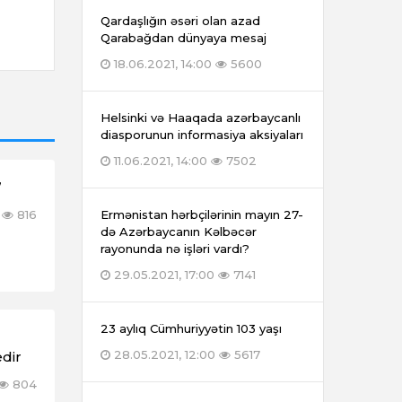
Qardaşlığın əsəri olan azad
Qarabağdan dünyaya mesaj
18.06.2021, 14:00
5600
Helsinki və Haaqada azərbaycanlı
diasporunun informasiya aksiyaları
11.06.2021, 14:00
7502
”
816
Ermənistan hərbçilərinin mayın 27-
də Azərbaycanın Kəlbəcər
rayonunda nə işləri vardı?
29.05.2021, 17:00
7141
23 aylıq Cümhuriyyətin 103 yaşı
28.05.2021, 12:00
5617
edir
804