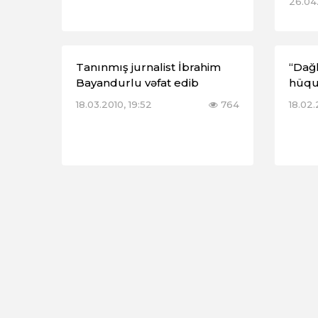
26.04.
Tanınmış jurnalist İbrahim
“Dağ
Bayandurlu vəfat edib
hüquq
18.03.2010, 19:52
764
18.02.