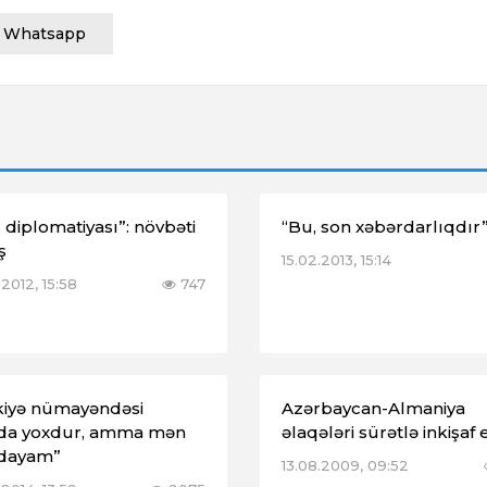
Whatsapp
 diplomatiyası”: növbəti
“Bu, son xəbərdarlıqdır
ş
15.02.2013, 15:14
2012, 15:58
747
kiyə nümayəndəsi
Azərbaycan-Almaniya
da yoxdur, amma mən
əlaqələri sürətlə inkişaf 
dayam”
13.08.2009, 09:52