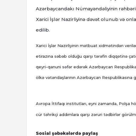
Azərbaycandakı Nümayəndəliyinin rəhbəri 
Xarici İşlər Nazirliyinə dəvət olunub və onl
edilib.
Xarici İşlər Nazirliyinin mətbuat xidmətindən veri
etirazına səbəb olduğu qarşı tərəfin diqqətinə çatdı
qeyri-qanuni səfər edərək Azərbaycan Respublikası
ölkə vətəndaşlarının Azərbaycan Respublikasına giriş
Avropa İttifaqı institutları, eyni zamanda, Polş
cür təhrikçi addımlara qarşı zəruri tədbirlər görülmə
Sosial şəbəkələrdə paylaş