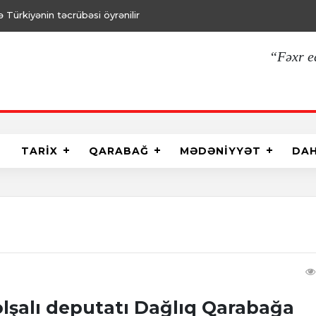
Türkiyənin təcrübəsi öyrənilir
“Fəxr e
TARİX
QARABAĞ
MƏDƏNİYYƏT
DA
lşalı deputatı Dağlıq Qarabağa