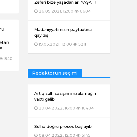
Zəfəri bizə yaşadanları YAŞAT!
26.05.2021, 12:00
6604
ru:
Mədəniyyətimizin paytaxtına
qayıdış
elan
19.05.2021, 12:00
5211
”
840
Redaktorun seçimi
Artıq sülh sazişini imzalamağın
vaxtı gəlib
29.04.2022, 16:00
10404
Sülhə doğru proses başlayıb
08.04.2022, 12:00
5145