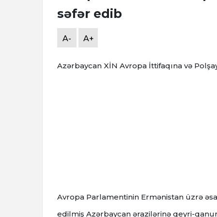
səfər edib
A-
A+
Azərbaycan XİN Avropa İttifaqına və Polşay
Avropa Parlamentinin Ermənistan üzrə əsa
edilmiş Azərbaycan ərazilərinə qeyri-qanun