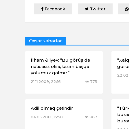
Facebook
Twitter
Oxşar xəbərlər
İlham Əliyev: “Bu görüş də
“Xalq
nəticəsiz olsa, bizim başqa
görü
yolumuz qalmır”
22.02.
21.11.2009, 22:16
775
Adil olmaq çətindir
“Tür
bura
04.05.2012, 15:50
867
bura