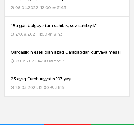
08.04.2022, 12:00
5143
"Bu gün bölgəyə tam sahibik, söz sahibiyik"
27.08.2021, 11:00
8143
Qardaşlığın əsəri olan azad Qarabağdan dünyaya mesaj
18.06.2021, 14:00
5597
23 aylıq Cümhuriyyətin 103 yaşı
28.05.2021, 12:00
5615