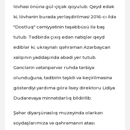
lövhəsi önünə gül-çiçək qoyulub. Qeyd edək
ki, lövhənin burada yerləşdirilməsi 2016-cı ildə
"Dostluq" cəmiyyətinin təşəbbüsü ilə baş
tutub. Tədbirdə çıxış edən natiqlər qeyd
ediblər ki, ukraynalı qəhrəman Azərbaycan
xalqının yaddaşında əbədi yer tutub.
Gənclərin vətənpərvər ruhda tərbiyə
olunduğuna, tədbirin təşkili və keçirilməsinə
göstərdiyi yardıma görə lisey direktoru Lidiya
Dudarevaya minnətdarlıq bildirilib.
Şəhər diyarşünaslıq muzeyində olarkən
soydaşlarımıza və qəhrəmanın atası