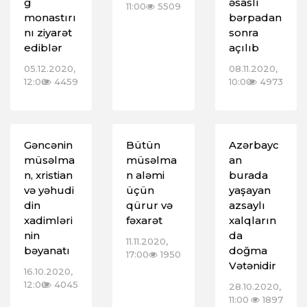
g
əsaslı
11:00
5509
monastırı
bərpadan
nı ziyarət
sonra
ediblər
açılıb
05.12.2020,
08.11.2020,
12:00
4459
10:00
4973
Gəncənin
Bütün
Azərbayc
müsəlma
müsəlma
an
n, xristian
n aləmi
burada
və yəhudi
üçün
yaşayan
din
qürur və
azsaylı
xadimləri
fəxarət
xalqların
nin
da
11.11.2020,
bəyanatı
doğma
17:00
1950
Vətənidir
16.10.2020,
12:00
4045
28.10.2020,
11:00
1897