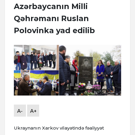
Azərbaycanın Milli
Qəhrəmanı Ruslan
Polovinka yad edilib
A-
A+
Ukraynanın Xarkov vilayətində fəaliyyət