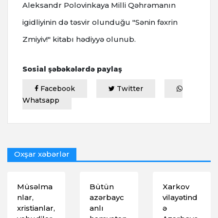
Aleksandr Polovinkaya Milli Qəhrəmanın
igidliyinin də təsvir olunduğu "Sənin fəxrin
Zmiyiv!" kitabı hədiyyə olunub.
Sosial şəbəkələrdə paylaş
Facebook
Twitter
Whatsapp
Oxşar xəbərlər
Müsəlma
Bütün
Xarkov
nlar,
azərbayc
vilayətind
xristianlar,
anlı
ə