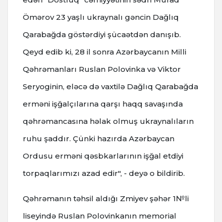
Ömərov 23 yaşlı ukraynalı gəncin Dağlıq
Qarabağda göstərdiyi şücaətdən danışıb.
Qeyd edib ki, 28 il sonra Azərbaycanın Milli
Qəhrəmanları Ruslan Polovinka və Viktor
Seryoginin, eləcə də vaxtilə Dağlıq Qarabağda
erməni işğalçılarına qarşı haqq savaşında
qəhrəmancasına həlak olmuş ukraynalıların
ruhu şaddır. Çünki hazırda Azərbaycan
Ordusu erməni qəsbkarlarının işğal etdiyi
torpaqlarımızı azad edir", - deyə o bildirib.
Qəhrəmanın təhsil aldığı Zmiyev şəhər 1№li
liseyində Ruslan Polovinkanın memorial