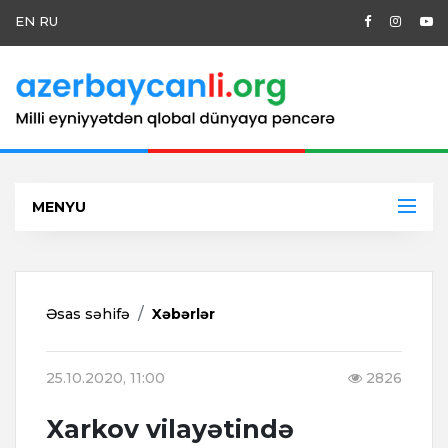
EN
RU
MENYU
Əsas səhifə
Xəbərlər
25.10.2020, 11:00
2826
Xarkov vilayətində