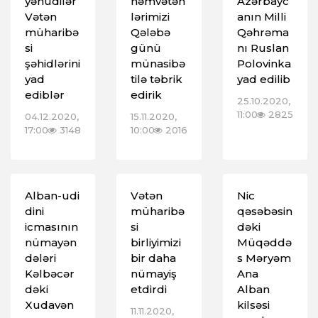
yəhudilər
həmvətən
Azərbayc
Vətən
lərimizi
anın Milli
müharibə
Qələbə
Qəhrəma
si
günü
nı Ruslan
şəhidlərini
münasibə
Polovinka
yad
tilə təbrik
yad edilib
ediblər
edirik
25.10.2020,
11:00
2825
04.12.2020,
15.11.2020,
17:00
3148
10:00
2016
Alban-udi
Vətən
Nic
dini
müharibə
qəsəbəsin
icmasının
si
dəki
nümayən
birliyimizi
Müqəddə
dələri
bir daha
s Məryəm
Kəlbəcər
nümayiş
Ana
dəki
etdirdi
Alban
Xudavən
kilsəsi
11.11.2020,