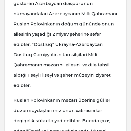
göstərən Azərbaycan diasporunun
nümayəndələri Azərbaycanın Milli Qəhrəmanı
Ruslan Polovinkanın doğum günündə onun
ailəsinin yaşadığı Zmiyev şəhərinə səfər
ediblər. "Dostluq" Ukrayna-Azərbaycan
Dostluq Cəmiyyətinin təmsilçiləri Milli
Qəhrəmanın məzarını, ailəsini, vaxtilə təhsil
aldığı 1 saylı liseyi və şəhər müzeyini ziyarət
ediblər.
Ruslan Polovinkanın məzarı üzərinə güllər
düzən soydaşlarımız onun xatirəsini bir
dəqiqəlik sükutla yad ediblər. Burada çıxış
edən "Dostluq" cəmiyyətinin sədri Murad