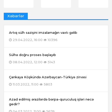
Xəbərlər
Artıq sülh sazişini imzalamağın vaxtı gəlib
29.04.2022, 16:00
10396
Sülhə doğru proses başlayıb
08.04.2022, 12:00
5143
Çankaya Köşkündə Azərbaycan-Türkiyə zirvəsi
11.03.2022, 11:00
5803
Azad edilmiş ərazilərdə bərpa-quruculuq işləri necə
gedir?
04.03.2022, 11:00
5676