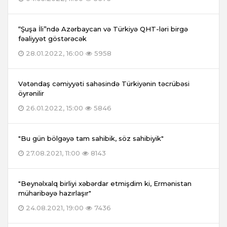
“Şuşa İli”ndə Azərbaycan və Türkiyə QHT-ləri birgə
fəaliyyət göstərəcək
28.01.2022, 16:00
5958
Vətəndaş cəmiyyəti sahəsində Türkiyənin təcrübəsi
öyrənilir
26.01.2022, 15:00
5846
"Bu gün bölgəyə tam sahibik, söz sahibiyik"
27.08.2021, 11:00
8143
"Beynəlxalq birliyi xəbərdar etmişdim ki, Ermənistan
müharibəyə hazırlaşır"
24.08.2021, 19:00
7436