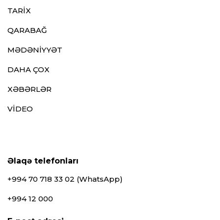
TARİX
QARABAĞ
MƏDƏNİYYƏT
DAHA ÇOX
XƏBƏRLƏR
VİDEO
Əlaqə telefonları
+994 70 718 33 02 (WhatsApp)
+994 12 000