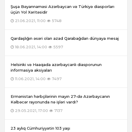
Şuşa Bəyannaməsi Azərbaycan və Türkiyə diasporları
üçün Yol Xəritəsidir
21.06.2021, 11:00
5748
Qardaşlığın əsəri olan azad Qarabağdan dünyaya mesaj
18.06.2021, 14:00
5597
Helsinki və Haaqada azərbaycanlı diasporunun
informasiya aksiyaları
11.06.2021, 14:00
7497
Ermənistan hərbçilərinin mayın 27-də Azərbaycanın
Kəlbəcər rayonunda nə işləri vardı?
29.05.2021, 17:00
7137
23 aylıq Cümhuriyyətin 103 yaşı