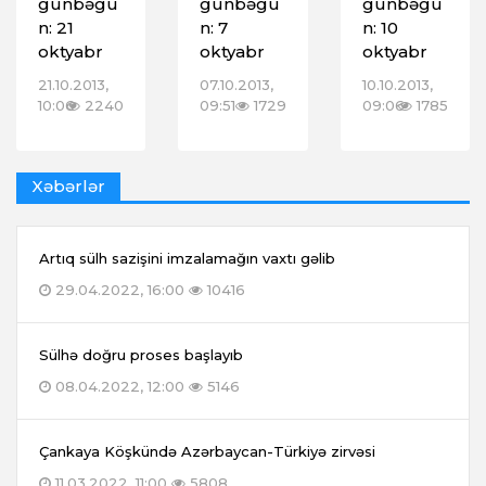
günbəgü
günbəgü
günbəgü
n: 21
n: 7
n: 10
oktyabr
oktyabr
oktyabr
21.10.2013,
07.10.2013,
10.10.2013,
10:06
2240
09:51
1729
09:06
1785
Xəbərlər
Artıq sülh sazişini imzalamağın vaxtı gəlib
29.04.2022, 16:00
10416
Sülhə doğru proses başlayıb
08.04.2022, 12:00
5146
Çankaya Köşkündə Azərbaycan-Türkiyə zirvəsi
11.03.2022, 11:00
5808