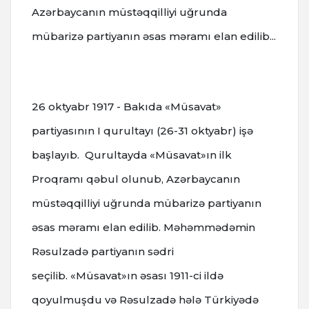
Azərbaycanın müstəqqilliyi uğrunda
mübarizə partiyanın əsas məramı elan edilib...
26 oktyabr
1917 - Bakıda «Müsavat»
partiyasının I qurultayı (26-31 oktyabr) işə
başlayıb.
Qurultayda «Müsavat»ın ilk
Proqramı qəbul olunub, Azərbaycanın
müstəqqilliyi uğrunda mübarizə partiyanın
əsas məramı elan edilib. Məhəmmədəmin
Rəsulzadə partiyanın sədri
seçilib.
«Müsavat»ın əsası 1911-ci ildə
qoyulmuşdu və Rəsulzadə hələ Türkiyədə