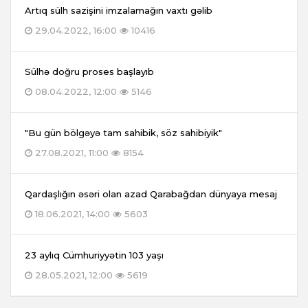
Artıq sülh sazişini imzalamağın vaxtı gəlib
29.04.2022, 16:00
10416
Sülhə doğru proses başlayıb
08.04.2022, 12:00
5146
"Bu gün bölgəyə tam sahibik, söz sahibiyik"
27.08.2021, 11:00
8154
Qardaşlığın əsəri olan azad Qarabağdan dünyaya mesaj
18.06.2021, 14:00
5603
23 aylıq Cümhuriyyətin 103 yaşı
28.05.2021, 12:00
5619