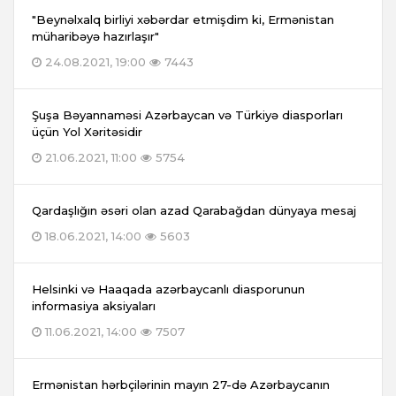
"Beynəlxalq birliyi xəbərdar etmişdim ki, Ermənistan
müharibəyə hazırlaşır"
24.08.2021, 19:00
7443
Şuşa Bəyannaməsi Azərbaycan və Türkiyə diasporları
üçün Yol Xəritəsidir
21.06.2021, 11:00
5754
Qardaşlığın əsəri olan azad Qarabağdan dünyaya mesaj
18.06.2021, 14:00
5603
Helsinki və Haaqada azərbaycanlı diasporunun
informasiya aksiyaları
11.06.2021, 14:00
7507
Ermənistan hərbçilərinin mayın 27-də Azərbaycanın