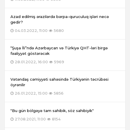
Azad edilmiş ərazilərdə bərpa-quruculuq işləri necə
gedir?
04.03.2022, 11:00
5680
“Şuşa İli”ndə Azərbaycan və Türkiyə QHT-ləri birgə
fəaliyyət göstərəcək
28.01.2022, 16:00
5969
Vətəndaş cəmiyyəti sahəsində Türkiyənin təcrübəsi
öyrənilir
26.01.2022, 15:00
5856
"Bu gün bölgəyə tam sahibik, söz sahibiyik"
27.08.2021, 11:00
8154