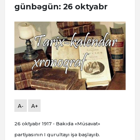
günbəgün: 26 oktyabr
A-
A+
26 oktyabr 1917 - Bakıda «Müsavat»
partiyasının I qurultayı işə başlayıb.