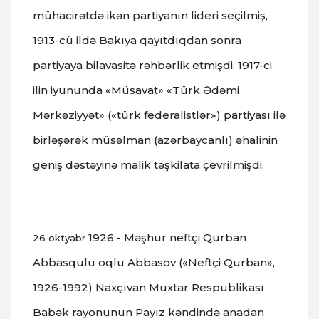
mühacirətdə ikən partiyanın lideri seçilmiş,
1913-cü ildə Bakıya qayıtdıqdan sonra
partiyaya bilavasitə rəhbərlik etmişdi.
1917-ci
ilin iyununda «Müsavat» «Türk Ədəmi
Mərkəziyyət» («türk federalistlər») partiyası ilə
birləşərək müsəlman (azərbaycanlı) əhalinin
geniş dəstəyinə malik təşkilata çevrilmişdi.
1926 - Məşhur neftçi Qurban
26 oktyabr
Abbasqulu oqlu Abbasov («Neftçi Qurban»,
1926-1992) Naxçıvan Muxtar Respublikası
Babək rayonunun Payız kəndində anadan