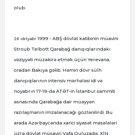
olub.
1999 - ABŞ dövlət katibinin müavini
26 oktyabr
Stroub Telbott Qarabağ danışıqlarındakı
vəziyyəti müzakirə etmək üçün Yerevana,
oradan Bakıya gəlib.
Həmin dövr sülh
danışıqlarının intensiv mərhələsi idi və
noyabrın 17-19-da ATƏT-in İstanbul sammiti
əsnasında Qarabağa dair müəyyən
razılaşmanın imzalanacağı gözlənilirdi.
Bu
arada Azərbaycanda xarici siyasət məsələləri
üzrə dövlət müşaviri Vəfa Quluzadə, XİN