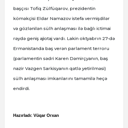
başçısı Tofiq Zülfüqarov, prezidentin
köməkçisi Eldar Namazov istefa vermişdilər
və gözlənilən sülh anlaşması ilə bağlı ictimai
rəydə geniş ajiotaj vardı.
Lakin oktyabrın 27-də
Ermənistanda baş verən parlament terroru
(parlamentin sədri Karen Dəmirçyanın, baş
nazir Vazgen Sarkisyanın qətlə yetirilməsi)
sülh anlaşması imkanlarını tamamilə heçə
endirdi.
Hazırladı: Vüqar Orxan