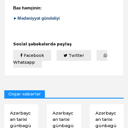
Bax həmçinin:
►Mədəniyyət gündəliyi
Sosial şəbəkələrdə paylaş
Facebook
Twitter
Whatsapp
Oxşar xəbərlər
Azərbayc
Azərbayc
Azərbayc
an tarixi
an tarixi
an tarixi
günbəgü
günbəgü
günbəgü