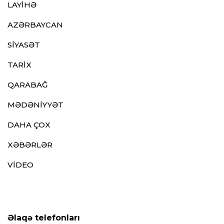
LAYİHƏ
AZƏRBAYCAN
SİYASƏT
TARİX
QARABAĞ
MƏDƏNİYYƏT
DAHA ÇOX
XƏBƏRLƏR
VİDEO
Əlaqə telefonları