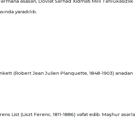
ərmana əsasən, Dövlət Sərhəd Xidməti Milli Təhlükəsizlik
asında yaradılıb.
lankett (Robert Jean Julien Planquette, 1848-1903) anadan
ns List (Liszt Ferenc, 1811-1886) vəfat edib. Məşhur əsərlər