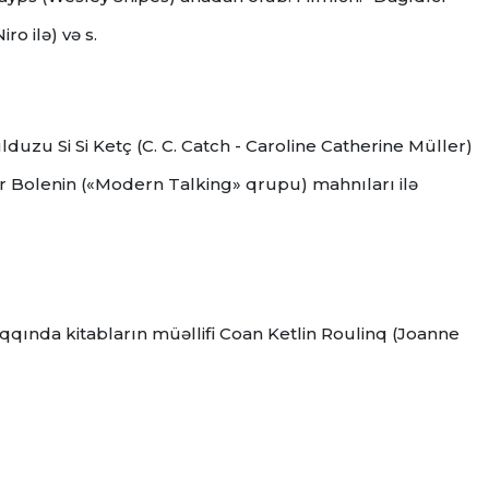
ro ilə) və s.
ulduzu Si Si Ketç (C. C. Catch - Caroline Catherine Müller)
ter Bolenin («Modern Talking» qrupu) mahnıları ilə
r haqqında kitabların müəllifi Coan Ketlin Roulinq (Joanne