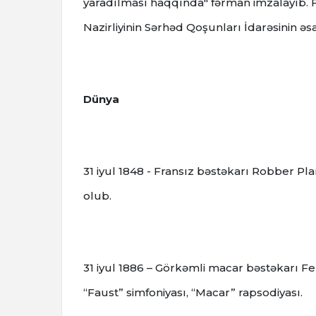
yaradılması haqqında" fərman imzalayıb. F
Nazirliyinin Sərhəd Qoşunları İdarəsinin əs
Dünya
31 iyul 1848 - Fransız bəstəkarı Robber P
olub.
31 iyul 1886 – Görkəmli macar bəstəkarı Fere
“Faust” simfoniyası, “Macar” rapsodiyası.