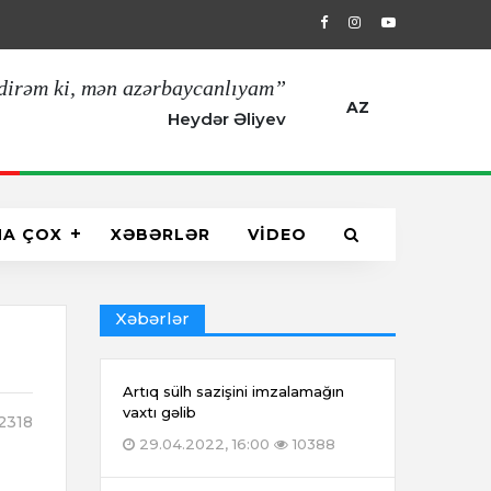
29.04.2022, 16:00
Artıq sülh sazişin
dirəm ki, mən azərbaycanlıyam”
AZ
Heydər Əliyev
HA ÇOX
XƏBƏRLƏR
VİDEO
Xəbərlər
Artıq sülh sazişini imzalamağın
vaxtı gəlib
2318
29.04.2022, 16:00
10388