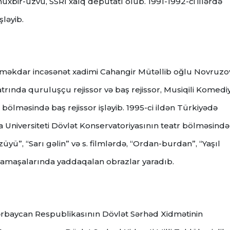
xbir-üzvü, SSRİ xalq deputatı olub. 1991-1992-ci illərdə
şləyib.
, Əməkdar incəsənət xadimi Cahangir Mütəllib oğlu Novruzo
rında quruluşçu rejissor və baş rejissor, Musiqili Komedi
bölməsində baş rejissor işləyib. 1995-ci ildən Türkiyədə
 Universiteti Dövlət Konservatoriyasının teatr bölməsində
üyü”, “Sarı gəlin” və s. filmlərdə, “Ordan-burdan”, “Yaşıl
ya tamaşalarında yaddaqalan obrazlar yaradıb.
zərbaycan Respublikasının Dövlət Sərhəd Xidmətinin