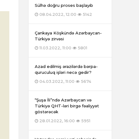
Sülhə doğru proses başlayıb
08.04.2022, 12:00
5142
Çankaya Köşkündə Azərbaycan-
Türkiyə zirvəsi
11.03.2022, 11:00
5801
Azad edilmiş ərazilərdə bərpa-
quruculuq işləri necə gedir?
04.03.2022, 11:00
5674
“Şuşa İli”ndə Azərbaycan və
Türkiyə QHT-ləri birgə fəaliyyət
göstərəcək
28.01.2022, 16:00
5951