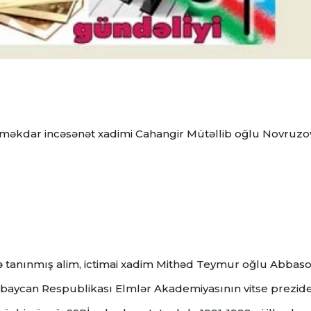
, Əməkdar incəsənət xadimi Cahangir Mütəllib oğlu Novruzo
də tanınmış alim, ictimai xadim Mithəd Teymur oğlu Abbas
rbaycan Respublikası Elmlər Akademiyasının vitse prezide