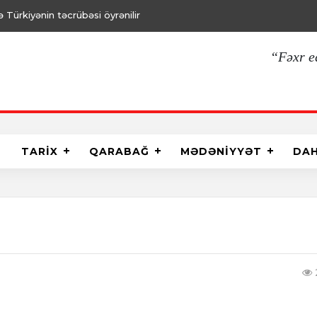
Türkiyənin təcrübəsi öyrənilir
“Fəxr e
TARİX
QARABAĞ
MƏDƏNİYYƏT
DA