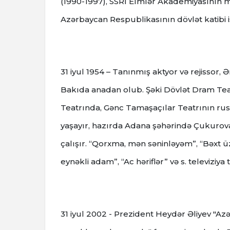
(1990-1997), SSRİ Elmlər Akademiyasının mü
Azərbaycan Respublikasının dövlət katibi i
31 iyul 1954 – Tanınmış aktyor və rejissor
Bakıda anadan olub. Şəki Dövlət Dram Teat
Teatrında, Gənc Tamaşaçılar Teatrının rus 
yaşayır, hazırda Adana şəhərində Çukurova
çalışır. “Qorxma, mən səninləyəm”, “Bəxt üz
eynəkli adam”, “Ac həriflər” və s. televizi
31 iyul 2002 - Prezident Heydər Əliyev "A