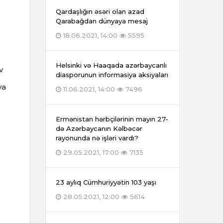
Qardaşlığın əsəri olan azad
Qarabağdan dünyaya mesaj
18.06.2021, 14:00
5595
Helsinki və Haaqada azərbaycanlı
v
diasporunun informasiya aksiyaları
ya
11.06.2021, 14:00
7496
Ermənistan hərbçilərinin mayın 27-
də Azərbaycanın Kəlbəcər
rayonunda nə işləri vardı?
29.05.2021, 17:00
7135
23 aylıq Cümhuriyyətin 103 yaşı
28.05.2021, 12:00
5614