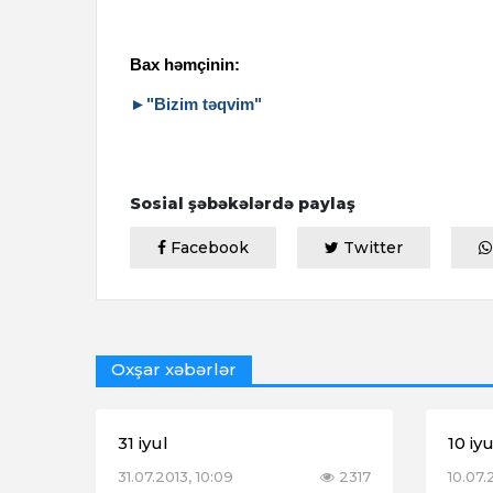
Bax həmçinin:
►"Bizim təqvim"
Sosial şəbəkələrdə paylaş
Facebook
Twitter
Oxşar xəbərlər
31 iyul
10 iyu
31.07.2013, 10:09
2317
10.07.