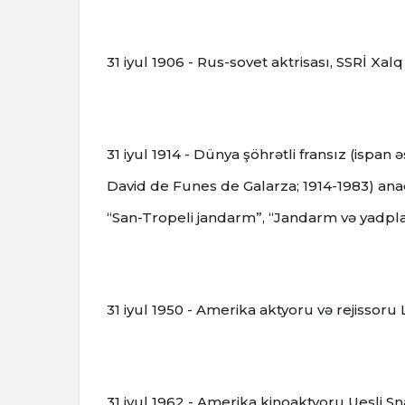
31 iyul 1906 - Rus-sovet aktrisası, SSRİ Xa
31 iyul 1914 - Dünya şöhrətli fransız (ispan
David de Funes de Galarza; 1914-1983) anad
“San-Tropeli jandarm”, “Jandarm və yadplan
31 iyul 1950 - Amerika aktyoru və rejissor
31 iyul 1962 - Amerika kinoaktyoru Uesli S