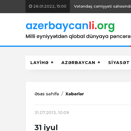
26.01.2022, 15:00
Vətəndaş cəmiyyəti sahəsində 
LAYİHƏ
AZƏRBAYCAN
SİYASƏT
Əsas səhifə
Xəbərlər
31.07.2013, 10:09
31 iyul