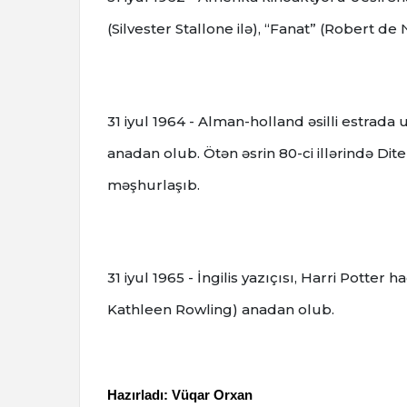
(Silvester Stallone ilə), “Fanat” (Robert de Ni
31 iyul 1964 - Alman-holland əsilli estrada 
anadan olub. Ötən əsrin 80-ci illərində Di
məşhurlaşıb.
31 iyul 1965 - İngilis yazıçısı, Harri Potte
Kathleen Rowling) anadan olub.
Hazırladı: Vüqar Orxan