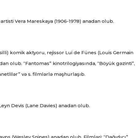
lq artisti Vera Mareskaya (1906-1978) anadan olub.
 əsilli) komik aktyoru, rejissor Lui de Fünes (Louis Germain
an olub. “Fantomas” kinotrilogiyasında, “Böyük gəzinti”,
etlilər” və s. filmlərlə məşhurlaşıb.
u Leyn Devis (Lane Davies) anadan olub.
nayps (Wesley Snipes) anadan olub. Filmləri: “Dağıdıcı”