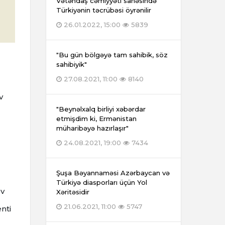
Vətəndaş cəmiyyəti sahəsində
Türkiyənin təcrübəsi öyrənilir
26.01.2022, 15:00
5839
"Bu gün bölgəyə tam sahibik, söz
sahibiyik"
27.08.2021, 11:00
8140
v
"Beynəlxalq birliyi xəbərdar
etmişdim ki, Ermənistan
müharibəyə hazırlaşır"
24.08.2021, 19:00
7434
Şuşa Bəyannaməsi Azərbaycan və
Türkiyə diasporları üçün Yol
ov
Xəritəsidir
21.06.2021, 11:00
5747
nti