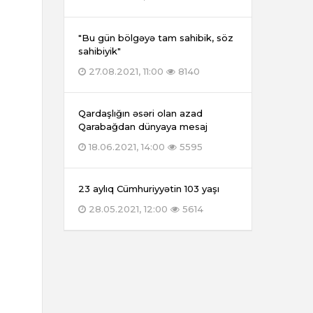
"Bu gün bölgəyə tam sahibik, söz
sahibiyik"
27.08.2021, 11:00
8140
Qardaşlığın əsəri olan azad
Qarabağdan dünyaya mesaj
18.06.2021, 14:00
5595
23 aylıq Cümhuriyyətin 103 yaşı
28.05.2021, 12:00
5614