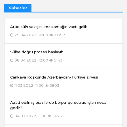
Xəbərlər
Artıq sülh sazişini imzalamağın vaxtı gəlib
29.04.2022, 16:00
10397
Sülhə doğru proses başlayıb
08.04.2022, 12:00
5143
Çankaya Köşkündə Azərbaycan-Türkiyə zirvəsi
11.03.2022, 11:00
5803
Azad edilmiş ərazilərdə bərpa-quruculuq işləri necə
gedir?
04.03.2022, 11:00
5676