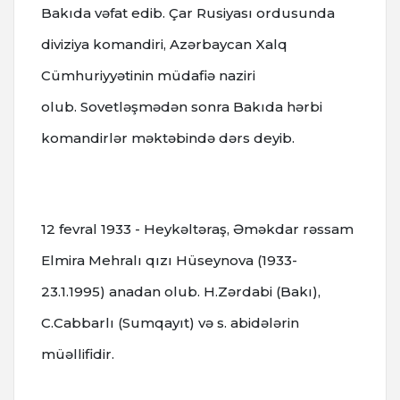
Bakıda vəfat edib.
Çar Rusiyası ordusunda
diviziya komandiri, Azərbaycan Xalq
Cümhuriyyətinin müdafiə naziri
olub.
Sovetləşmədən sonra Bakıda hərbi
komandirlər məktəbində dərs deyib.
12 fevral 1933 - Heykəltəraş, Əməkdar rəssam
Elmira Mehralı qızı Hüseynova (1933-
23.1.1995) anadan olub. H.Zərdabi (Bakı),
C.Cabbarlı (Sumqayıt) və s. abidələrin
müəllifidir.