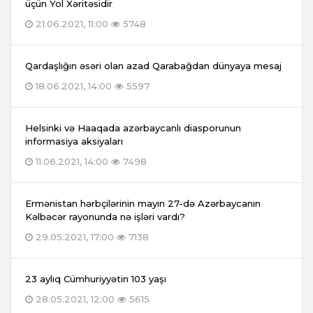
üçün Yol Xəritəsidir
21.06.2021, 11:00
5748
Qardaşlığın əsəri olan azad Qarabağdan dünyaya mesaj
18.06.2021, 14:00
5597
Helsinki və Haaqada azərbaycanlı diasporunun
informasiya aksiyaları
11.06.2021, 14:00
7498
Ermənistan hərbçilərinin mayın 27-də Azərbaycanın
Kəlbəcər rayonunda nə işləri vardı?
29.05.2021, 17:00
7138
23 aylıq Cümhuriyyətin 103 yaşı
28.05.2021, 12:00
5615