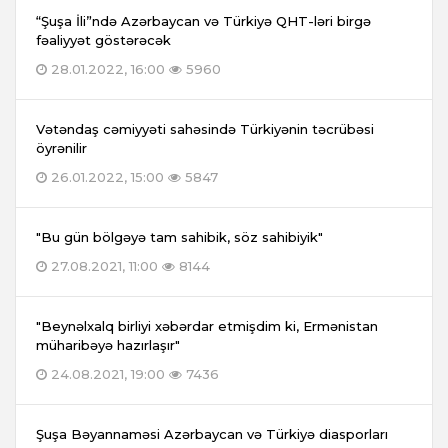
“Şuşa İli”ndə Azərbaycan və Türkiyə QHT-ləri birgə
fəaliyyət göstərəcək
28.01.2022, 16:00
5960
Vətəndaş cəmiyyəti sahəsində Türkiyənin təcrübəsi
öyrənilir
26.01.2022, 15:00
5847
"Bu gün bölgəyə tam sahibik, söz sahibiyik"
27.08.2021, 11:00
8144
"Beynəlxalq birliyi xəbərdar etmişdim ki, Ermənistan
müharibəyə hazırlaşır"
24.08.2021, 19:00
7436
Şuşa Bəyannaməsi Azərbaycan və Türkiyə diasporları