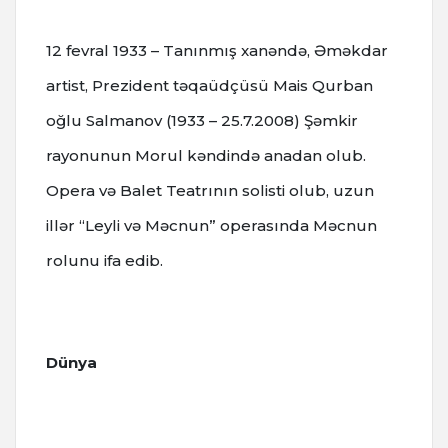
12 fevral 1933 – Tanınmış xanəndə, Əməkdar
artist, Prezident təqaüdçüsü Mais Qurban
oğlu Salmanov (1933 – 25.7.2008) Şəmkir
rayonunun Morul kəndində anadan olub.
Opera və Balet Teatrının solisti olub, uzun
illər “Leyli və Məcnun” operasında Məcnun
rolunu ifa edib.
Dünya