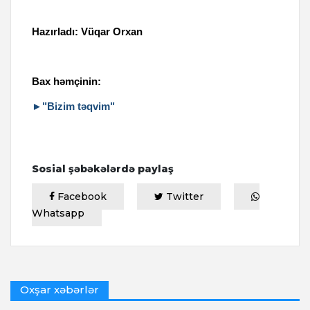
Hazırladı: Vüqar Orxan
Bax həmçinin:
►"Bizim təqvim"
Sosial şəbəkələrdə paylaş
Facebook
Twitter
Whatsapp
Oxşar xəbərlər