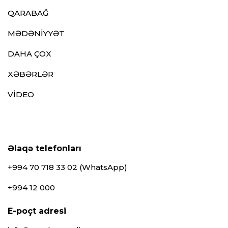
QARABAĞ
MƏDƏNİYYƏT
DAHA ÇOX
XƏBƏRLƏR
VİDEO
Əlaqə telefonları
+994 70 718 33 02 (WhatsApp)
+994 12 000
E-poçt adresi