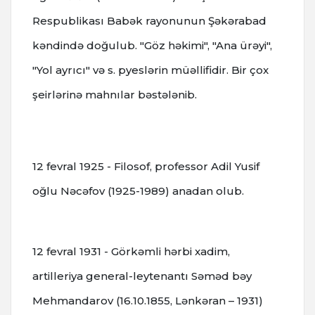
Respublikası Babək rayonunun Şəkərabad
kəndində doğulub.
"Göz həkimi", "Ana ürəyi",
"Yol ayrıcı" və s. pyeslərin müəllifidir.
Bir çox
şeirlərinə mahnılar bəstələnib.
12 fevral 1925 - Filosof, professor Adil Yusif
oğlu Nəcəfov (1925-1989) anadan olub.
12 fevral 1931 - Görkəmli hərbi xadim,
artilleriya general-leytenantı Səməd bəy
Mehmandarov (16.10.1855, Lənkəran – 1931)