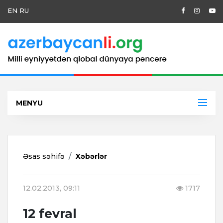
EN
RU
MENYU
Əsas səhifə
Xəbərlər
12.02.2013, 09:11
1717
12 fevral