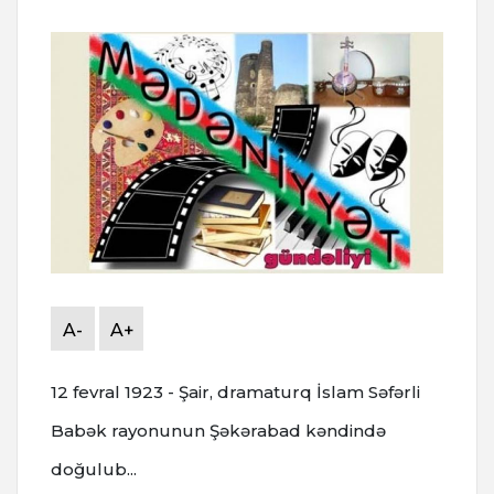
A-
A+
12 fevral 1923 - Şair, dramaturq İslam Səfərli
Babək rayonunun Şəkərabad kəndində
doğulub...