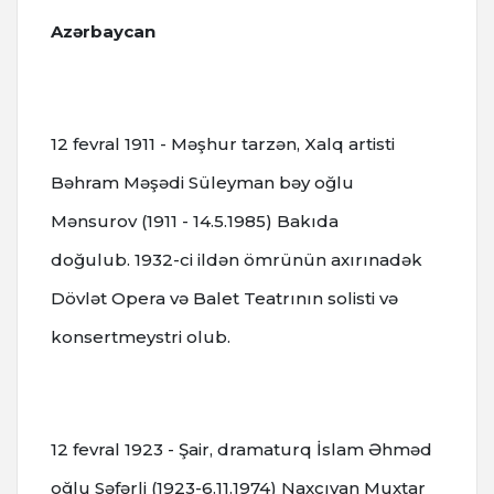
Azərbaycan
12 fevral 1911 - Məşhur tarzən, Xalq artisti
Bəhram Məşədi Süleyman bəy oğlu
Mənsurov (1911 - 14.5.1985) Bakıda
doğulub.
1932-ci ildən ömrünün axırınadək
Dövlət Opera və Balet Teatrının solisti və
konsertmeystri olub.
12 fevral 1923 - Şair, dramaturq İslam Əhməd
oğlu Səfərli (1923-6.11.1974) Naxçıvan Muxtar