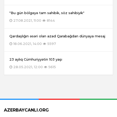
"Bu gün bölgəyə tam sahibik, söz sahibiyik"
27.08.2021, 11:00
8144
Qardaşlığın əsəri olan azad Qarabağdan dünyaya mesaj
18.06.2021, 14:00
5597
23 aylıq Cümhuriyyətin 103 yaşı
28.05.2021, 12:00
5615
AZERBAYCANLI.ORG