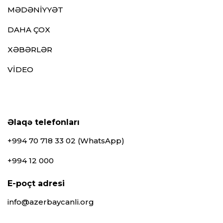
MƏDƏNİYYƏT
DAHA ÇOX
XƏBƏRLƏR
VİDEO
Əlaqə telefonları
+994 70 718 33 02 (WhatsApp)
+994 12 000
E-poçt adresi
info@azerbaycanli.org