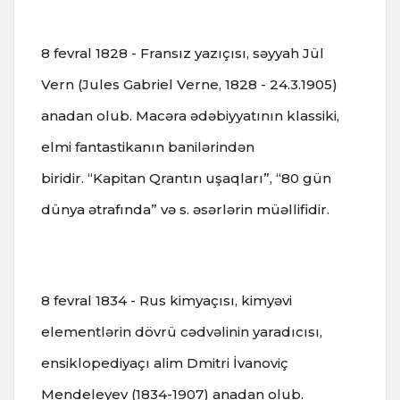
8 fevral 1828 - Fransız yazıçısı, səyyah Jül
Vern (Jules Gabriel Verne, 1828 - 24.3.1905)
anadan olub.
Macəra ədəbiyyatının klassiki,
elmi fantastikanın banilərindən
biridir.
“Kapitan Qrantın uşaqları”, “80 gün
dünya ətrafında” və s. əsərlərin müəllifidir.
8 fevral 1834 - Rus kimyaçısı, kimyəvi
elementlərin dövrü cədvəlinin yaradıcısı,
ensiklopediyaçı alim Dmitri İvanoviç
Mendeleyev (1834-1907) anadan olub.