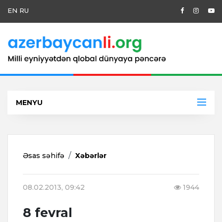
EN
RU
MENYU
Əsas səhifə
Xəbərlər
08.02.2013, 09:42
1944
8 fevral