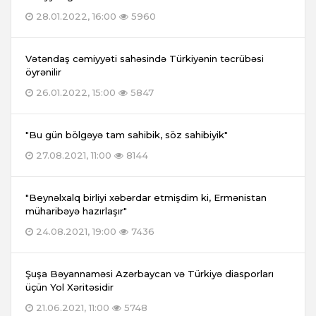
28.01.2022, 16:00
5960
Vətəndaş cəmiyyəti sahəsində Türkiyənin təcrübəsi
öyrənilir
26.01.2022, 15:00
5847
"Bu gün bölgəyə tam sahibik, söz sahibiyik"
27.08.2021, 11:00
8144
"Beynəlxalq birliyi xəbərdar etmişdim ki, Ermənistan
müharibəyə hazırlaşır"
24.08.2021, 19:00
7436
Şuşa Bəyannaməsi Azərbaycan və Türkiyə diasporları
üçün Yol Xəritəsidir
21.06.2021, 11:00
5748