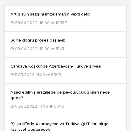
Artıq sülh sazişini imzalamağın vaxtı gəlib
29.04.2022, 16:00
10397
Sülhə doğru proses başlayıb
08.04.2022, 12:00
5143
Çankaya Köşkündə Azərbaycan-Türkiyə zirvəsi
11.03.2022, 11:00
5803
Azad edilmiş ərazilərdə bərpa-quruculuq işləri necə
gedir?
04.03.2022, 11:00
5676
“Şuşa İli”ndə Azərbaycan və Türkiyə QHT-ləri birgə
fəaliyyət göstərəcək