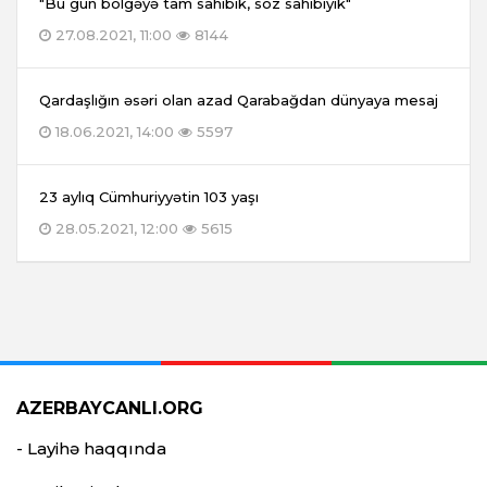
"Bu gün bölgəyə tam sahibik, söz sahibiyik"
27.08.2021, 11:00
8144
Qardaşlığın əsəri olan azad Qarabağdan dünyaya mesaj
18.06.2021, 14:00
5597
23 aylıq Cümhuriyyətin 103 yaşı
28.05.2021, 12:00
5615
AZERBAYCANLI.ORG
- Layihə haqqında