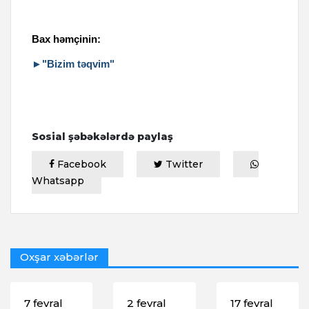
Bax həmçinin:
►"Bizim təqvim"
Sosial şəbəkələrdə paylaş
Facebook
Twitter
Whatsapp
Oxşar xəbərlər
7 fevral
2 fevral
17 fevral