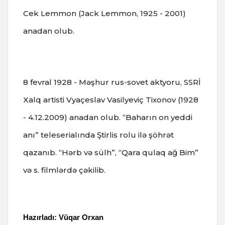
Cek Lemmon (Jack Lemmon, 1925 - 2001)
anadan olub.
8 fevral 1928 - Məşhur rus-sovet aktyoru, SSRİ
Xalq artisti Vyaçeslav Vasilyeviç Tixonov (1928
- 4.12.2009) anadan olub.
“Baharın on yeddi
anı” teleserialında Ştirlis rolu ilə şöhrət
qazanıb.
“Hərb və sülh”, “Qara qulaq ağ Bim”
və s. filmlərdə çəkilib.
Hazırladı: Vüqar Orxan