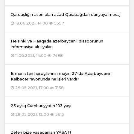
Qardaşlığın əsəri olan azad Qarabağdan dünyaya mesaj
18.06.2021, 14:00
5597
Helsinki və Haaqada azərbaycanlı diasporunun
informasiya aksiyaları
11.06.2021, 14:00
7498
Ermənistan hərbçilərinin mayın 27-də Azərbaycanın
Kəlbəcər rayonunda nə işləri vardı?
29.05.2021, 17:00
7138
23 aylıq Cümhuriyyətin 103 yaşı
28.05.2021, 12:00
5615
Zəfəri bizə yaşadanları YAŞAT!