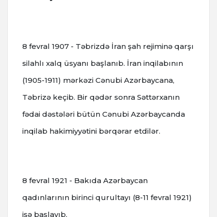
8 fevral 1907 - Təbrizdə İran şah rejiminə qarşı
silahlı xalq üsyanı başlanıb.
İran inqilabının
(1905-1911) mərkəzi Cənubi Azərbaycana,
Təbrizə keçib.
Bir qədər sonra Səttərxanın
fədai dəstələri bütün Cənubi Azərbaycanda
inqilab hakimiyyətini bərqərar etdilər.
8 fevral 1921 - Bakıda Azərbaycan
qadınlarının birinci qurultayı (8-11 fevral 1921)
işə başlayıb.