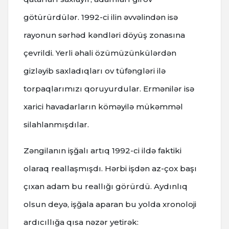
götürürdülər. 1992-ci ilin əvvəlindən isə
rayonun sərhəd kəndləri döyüş zonasına
çevrildi. Yerli əhali özümüzünkülərdən
gizləyib saxladıqları ov tüfəngləri ilə
torpaqlarımızı qoruyurdular. Ermənilər isə
xarici havadarların köməyilə mükəmməl
silahlanmışdılar.
Zəngilanın işğalı artıq 1992-ci ildə faktiki
olaraq reallaşmışdı. Hərbi işdən az-çox başı
çıxan adam bu reallığı görürdü. Aydınlıq
olsun deyə, işğala aparan bu yolda xronoloji
ardıcıllığa qısa nəzər yetirək: