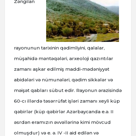
Zəngilan
rayonunun tarixinin qədimliyini, qalalar,
müşahidə məntəqələri, arxeoloji qazıntılar
zamanı aşkar edilmiş maddi-mədəniyyət
abidələri və nümunələri, qədim sikkələr və
məişət qabları sübut edir. Rayonun ərazisində
60-cı illərdə təsərrüfat işləri zamanı xeyli küp
qəbirlər (küp qəbirlər Azərbaycanda e.ə. II
əsrdən eramızın əvvəllərinə kimi mövcud
olmuşdur) və e. ə. IV -II aid edilən və