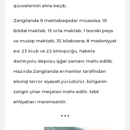
qüvvələrinin əlinə keçib.
Zəngilanda 9 məktəbəqədər müəssisə, 19
ibtidai məktəb, 15 orta məktəb, 1 texniki peşə
və musiqi məktəbi, 35 kitabxana, 8 mədəniyyət
evi, 23 klub və 22 kinoqurğu, habelə
dəmiryolu deposu işğal zamanı məhv edilib.
Hazırda Zəngilanda ermənilər tərəfindən
ekoloji terror siyasəti yürüdülür, bölgənin
zəngin çinar meşələri məhv edilir, təbii
ehtiyatları mənimsənilir.
* * *