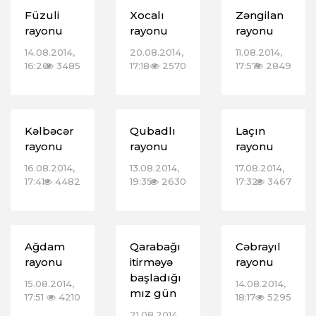
Füzuli
Xocalı
Zəngilan
rayonu
rayonu
rayonu
14.08.2014,
20.08.2014,
11.08.2014,
16:20
3485
17:18
2570
17:57
2849
Kəlbəcər
Qubadlı
Laçın
rayonu
rayonu
rayonu
16.08.2014,
13.08.2014,
17.08.2014,
17:41
4482
19:35
2630
17:32
3467
Ağdam
Qarabağı
Cəbrayıl
rayonu
itirməyə
rayonu
başladığı
15.08.2014,
14.08.2014,
mız gün
17:51
4210
18:17
5295
21.08.2014,