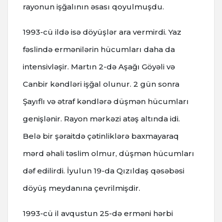
rayonun işğalının əsası qoyulmuşdu.
1993-cü ildə isə döyüşlər ara vermirdi. Yaz
fəslində ermənilərin hücumları daha da
intensivləşir. Martın 2-də Aşağı Göyəli və
Canbir kəndləri işğal olunur. 2 gün sonra
Şayıflı və ətraf kəndlərə düşmən hücumları
genişlənir. Rayon mərkəzi atəş altında idi.
Belə bir şəraitdə çətinliklərə baxmayaraq
mərd əhali təslim olmur, düşmən hücumları
dəf edilirdi. İyulun 19-da Qızıldaş qəsəbəsi
döyüş meydanına çevrilmişdir.
1993-cü il avqustun 25-də erməni hərbi