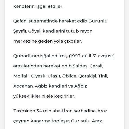
kəndlərini işğal etdilər.
Qafan istiqamətində hərəkət edib Burunlu,
Şayıflı, Göyəli kəndlərini tutub rayon
mərkəzinə gedən yola çıxdılar.
Qubadlının işğal edilmiş (1993-cü il 31 avqust)
ərazilərindən hərəkət edib Saldaş, Çərəli,
Mollalı, Qiyaslı, Ulaşlı, Əbilcə, Qarakişi, Tinli,
Xocahan, Ağbiz kəndləri və Ağbiz
yüksəkliklərini ələ keçirirlər.
Təxminən 34 min əhali İran sərhədinə-Araz
çayının kənarına toplaşır. Gur sulu Araz