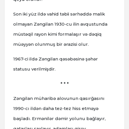
Son iki yüz ildə vahid təbii sərhəddə malik
olmayan Zəngilan 1930-cu ilin avqustunda
müstəqil rayon kimi formalaşır və dəqiq
müəyyən olunmuş bir ərazisi olur.
1967-ci ildə Zəngilan qəsəbəsinə şəhər
statusu verilmişdir.
* * *
Zəngilan müharibə alovunun qasırğasını
1990-cı ildən daha tez-tez hiss etməyə
başladı. Ermənilər dəmir yolunu bağlayır,
qatarları saxlayır, adamları girov