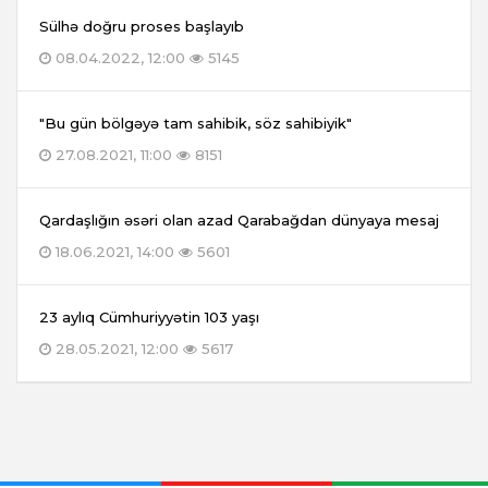
Sülhə doğru proses başlayıb
08.04.2022, 12:00
5145
"Bu gün bölgəyə tam sahibik, söz sahibiyik"
27.08.2021, 11:00
8151
Qardaşlığın əsəri olan azad Qarabağdan dünyaya mesaj
18.06.2021, 14:00
5601
23 aylıq Cümhuriyyətin 103 yaşı
28.05.2021, 12:00
5617