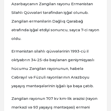
Azərbaycanın Zəngilan rayonu Ermənistan
Silahlı Qüvvələri tərəfindən işğal olunub.
Zəngilan ermənilərin Dağlıq Qarabağ
ətrafında işğal etdiyi sonuncu, sayca 7-ci rayon
oldu.
Ermənistan silahlı qüvvələrinin 1993-cü il
oktyabrın 34-25-də başlanan genişmiqyaslı
hücumu Zəngilan rayonunun, habelə
Cəbrayıl və Füzuli rayonlarının Arazboyu
yaşayış məntəqələrinin işğalı işə başa çatıb.
Zəngilan rayonun 707 kv km-lik ərazisi (rayon
mərkəzi və 93 yaşayış məntəqəsi) erməni