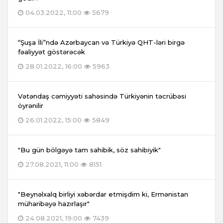
04.03.2022, 11:00
5679
“Şuşa İli”ndə Azərbaycan və Türkiyə QHT-ləri birgə
fəaliyyət göstərəcək
28.01.2022, 16:00
5963
Vətəndaş cəmiyyəti sahəsində Türkiyənin təcrübəsi
öyrənilir
26.01.2022, 15:00
5849
"Bu gün bölgəyə tam sahibik, söz sahibiyik"
27.08.2021, 11:00
8151
"Beynəlxalq birliyi xəbərdar etmişdim ki, Ermənistan
müharibəyə hazırlaşır"
24.08.2021, 19:00
7439