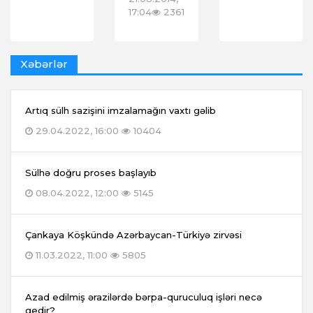
17:04
2361
Xəbərlər
Artıq sülh sazişini imzalamağın vaxtı gəlib
29.04.2022, 16:00
10404
Sülhə doğru proses başlayıb
08.04.2022, 12:00
5145
Çankaya Köşkündə Azərbaycan-Türkiyə zirvəsi
11.03.2022, 11:00
5805
Azad edilmiş ərazilərdə bərpa-quruculuq işləri necə
gedir?