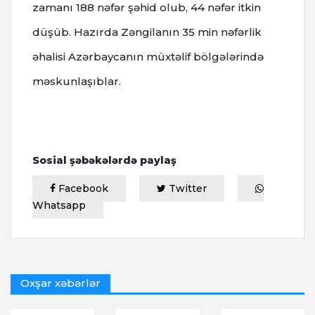
zamanı 188 nəfər şəhid olub, 44 nəfər itkin
düşüb. Hazırda Zəngilanın 35 min nəfərlik
əhalisi Azərbaycanın müxtəlif bölgələrində
məskunlaşıblar.
Sosial şəbəkələrdə paylaş
Facebook
Twitter
Whatsapp
Oxşar xəbərlər