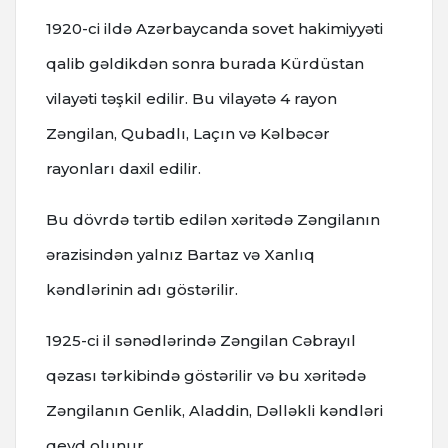
1920-ci ildə Azərbaycanda sovet hakimiyyəti
qalib gəldikdən sonra burada Kürdüstan
vilayəti təşkil edilir. Bu vilayətə 4 rayon
Zəngilan, Qubadlı, Laçın və Kəlbəcər
rayonları daxil edilir.
Bu dövrdə tərtib edilən xəritədə Zəngilanın
ərazisindən yalnız Bartaz və Xanlıq
kəndlərinin adı göstərilir.
1925-ci il sənədlərində Zəngilan Cəbrayıl
qəzası tərkibində göstərilir və bu xəritədə
Zəngilanın Genlik, Aladdin, Dəlləkli kəndləri
qeyd olunur.