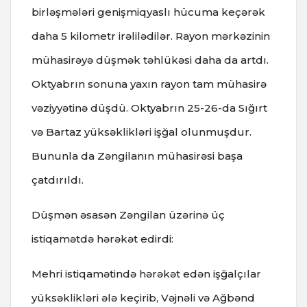
birləşmələri genişmiqyaslı hücuma keçərək
daha 5 kilometr irəlilədilər. Rayon mərkəzinin
mühasirəyə düşmək təhlükəsi daha da artdı.
Oktyabrın sonuna yaxın rayon tam mühasirə
vəziyyətinə düşdü. Oktyabrın 25-26-da Sığırt
və Bartaz yüksəklikləri işğal olunmuşdur.
Bununla da Zəngilanın mühasirəsi başa
çatdırıldı.
Düşmən əsasən Zəngilan üzərinə üç
istiqamətdə hərəkət edirdi:
Mehri istiqamətində hərəkət edən işğalçılar
yüksəklikləri ələ keçirib, Vəjnəli və Ağbənd