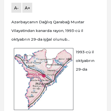
A-
A+
Azərbaycanın Dağlıq Qarabağ Muxtar
Vilayətindən kənarda rayon, 1993-cü il
oktyabrın 29-da işğal olunub...
1
993-cü il
oktyabrın
29-da