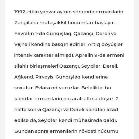
1992-ci ilin yanvar ayının sonunda ermənilərin
Zəngilana mütəşəkkil hücumları başlayır.
Fevralın 1-də Günqışlaq, Qazançı, Dərəli və
Vejnəli kəndinə basqın edirlər. Artıq döyüşlər
intensiv xarakter almışdı. Aprelin 9-da erməni
silahlı birləşmələri Qazançı, Seyidlər, Dərəli,
Ağkənd, Pirveyis, Günqışlaq kəndlərinə
soxulur. Evlərə od vururlar. Beləliklə, bu
kəndlər ermənilərin nəzarəti altına düşür. 2
həftə sonra Qazançı və Dərəli kəndləri azad
edilsə də, Seyidlər kəndi mühasirədə qaldı.
Bundan sonra ermənilərin növbəti hücumu