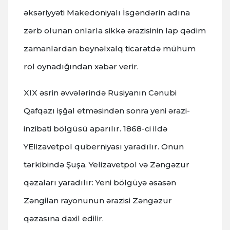
əksəriyyəti Makedoniyalı İsgəndərin adına
zərb olunan onlarla sikkə ərazisinin lap qədim
zamanlardan beynəlxalq ticarətdə mühüm
rol oynadığından xəbər verir.
XIX əsrin əvvələrində Rusiyanın Cənubi
Qafqazı işğal etməsindən sonra yeni ərazi-
inzibati bölgüsü aparılır. 1868-ci ildə
YElizavetpol quberniyası yaradılır. Onun
tərkibində Şuşa, Yelizavetpol və Zəngəzur
qəzaları yaradılır: Yeni bölgüyə əsasən
Zəngilan rayonunun ərazisi Zəngəzur
qəzasına daxil edilir.