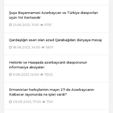
Şuşa Bəyannaməsi Azərbaycan və Türkiyə diasporları
üçün Yol Xəritəsidir
21.06.2021, 11:00
5751
Qardaşlığın əsəri olan azad Qarabağdan dünyaya mesaj
18.06.2021, 14:00
5601
Helsinki və Haaqada azərbaycanlı diasporunun
informasiya aksiyaları
11.06.2021, 14:00
7502
Ermənistan hərbçilərinin mayın 27-də Azərbaycanın
Kəlbəcər rayonunda nə işləri vardı?
29.05.2021, 17:00
7141