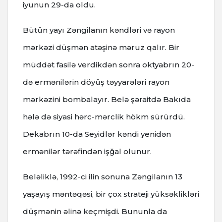
iyunun 29-da oldu.
Bütün yayı Zəngilanın kəndləri və rayon
mərkəzi düşmən atəşinə məruz qalır. Bir
müddət fasilə verdikdən sonra oktyabrın 20-
də ermənilərin döyüş təyyarələri rayon
mərkəzini bombalayır. Belə şəraitdə Bakıda
hələ də siyasi hərc-mərclik hökm sürürdü.
Dekabrın 10-da Seyidlər kəndi yenidən
ermənilər tərəfindən işğal olunur.
Beləliklə, 1992-ci ilin sonuna Zəngilanın 13
yaşayış məntəqəsi, bir çox strateji yüksəklikləri
düşmənin əlinə keçmişdi. Bununla da