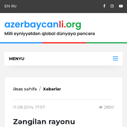
EN
RU
MENYU
Əsas səhifə
Xəbərlər
11.08.2014, 17:57
2850
Zəngilan rayonu