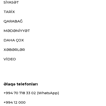
SİYASƏT
TARİX
QARABAĞ
MƏDƏNİYYƏT
DAHA ÇOX
XƏBƏRLƏR
VİDEO
Əlaqə telefonları
+994 70 718 33 02 (WhatsApp)
+994 12 000