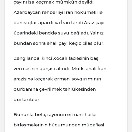
çayını isə keçmək mümkün deyildi.
Azərbaycan rəhbərliyi İran hökuməti ilə
danışıqlar apardı və İran tərəfi Araz çayı
üzərindəki bənddə suyu bağladı. Yalnız
bundan sonra əhali çayı keçib xilas olur.
Zəngilanda ikinci Xocalı faciəsinin baş
verməsinin qarşısı alındı. Mülki əhali İran
ərazisinə keçərək erməni soyqırımının
qurbanına çevrilmək təhlükəsindən
qurtarıblar.
Bununla belə, rayonun erməni hərbi
birləşmələrinin hücumundan müdafiəsi