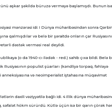
zünü aşkar şəkildə büruzə verməyə başlamışdı. Bunun isə
siyasi mənzərəsi idi: I Dünya müharibəsindən sonra Qərbi
ına qalmışdılar və belə bir şəraitdə onların çar Rusiyasın
etərli dəstək verməsi real deyildi.
ikaya (o da 1940-cı ilədək - red.) sahib çıxa bildi. Belə b
ik Rusiyasının populist şüarları (kəndliyə torpaq, fəhləyə
bi anneksiyasına və neoimperialist iştahasına müqavimət
tlərin daxili vəziyyətilə bağlı idi. 4 illik dünya müharibəsi
, səfalət hökm sürürdü. Kütlə üçün isə bir qarın çörək hə