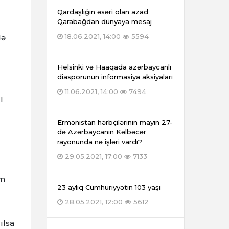
Qardaşlığın əsəri olan azad
Qarabağdan dünyaya mesaj
18.06.2021, 14:00
5594
də
Helsinki və Haaqada azərbaycanlı
diasporunun informasiya aksiyaları
11.06.2021, 14:00
7494
I
Ermənistan hərbçilərinin mayın 27-
də Azərbaycanın Kəlbəcər
rayonunda nə işləri vardı?
29.05.2021, 17:00
7133
əm
23 aylıq Cümhuriyyətin 103 yaşı
28.05.2021, 12:00
5612
ılsa