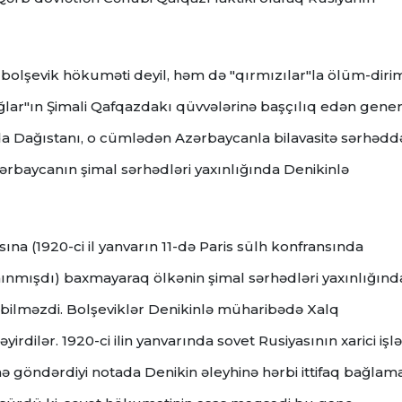
bolşevik hökuməti deyil, həm də "qırmızılar"la ölüm-diri
ğlar"ın Şimali Qafqazdakı qüvvələrinə başçılıq edən gener
nda Dağıstanı, o cümlədən Azərbaycanla bilavasitə sərhədd
zərbaycanın şimal sərhədləri yaxınlığında Denikinlə
a (1920-ci il yanvarın 11-də Paris sülh konfransında
nmışdı) baxmayaraq ölkənin şimal sərhədləri yaxınlığınd
 bilməzdi. Bolşeviklər Denikinlə müharibədə Xalq
irdilər. 1920-ci ilin yanvarında sovet Rusiyasının xarici işlə
 göndərdiyi notada Denikin əleyhinə hərbi ittifaq bağlam