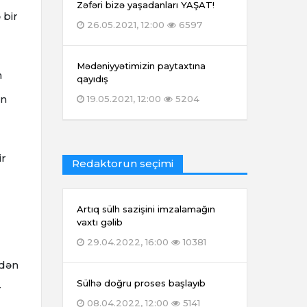
Zəfəri bizə yaşadanları YAŞAT!
 bir
26.05.2021, 12:00
6597
Mədəniyyətimizin paytaxtına
n
qayıdış
ın
19.05.2021, 12:00
5204
ir
Redaktorun seçimi
Artıq sülh sazişini imzalamağın
vaxtı gəlib
29.04.2022, 16:00
10381
ndən
Sülhə doğru proses başlayıb
r
08.04.2022, 12:00
5141