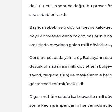
da, 1919-cu ilin sonuna doğru bu proses ö
sıra səbəbləri vardı.
Başlıca səbəb isə o dövrün beynəlxalq-geo
böyük dövlətləri daha çox öz başlarının hay
ərazisində meydana gələn milli dövlətlərə y
Qərb bu xüsusda yalnız üç Baltikyanı respubl
dəstək olmadan isə milli dövlətlərin bolşev
zavod, xalqlara sülh) ilə maskalanmış hər
göstərməsi mümkünsüz idi.
Digər mühüm səbəb isə bilavasitə milli dövlə
sonra keçmiş imperiyanın hər yerində aclıq