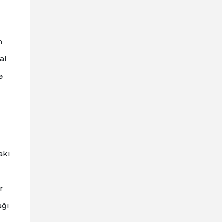
m
al
ə
akı
r
ağı