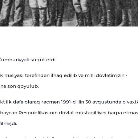
Cümhuriyyəti süqut etdi
 Rusiyası tərəfindən ilhaq edilib və milli dövlətimizin -
inə son qoyulub.
 fakt ilk dəfə olaraq rəcmən 1991-ci ilin 30 avqustunda o vaxt
ərbaycan Respublikasının dövlət müstəqilliyini bərpa etməs
lmişdi.