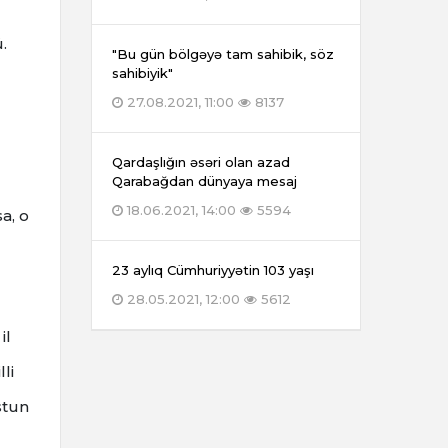
.
"Bu gün bölgəyə tam sahibik, söz
sahibiyik"
27.08.2021, 11:00
8137
Qardaşlığın əsəri olan azad
Qarabağdan dünyaya mesaj
18.06.2021, 14:00
5594
a, o
23 aylıq Cümhuriyyətin 103 yaşı
28.05.2021, 12:00
5612
il
li
stun