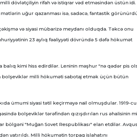
li dövlətçiliyin rifah və istiqrar vəd etməsindən üstün idi.
kumətlərin uğur qazanması isə, sadəcə, fantastik görünürdü
di çəkişmə və siyasi mübarizə meydanı olduqda. Təkcə onu
huriyyətinin 23 aylıq fəaliyyəti dövründə 5 dəfə hökumət
a balıq kimi hiss edirdilər. Leninin məşhur "nə qədər pis ols
an bolşeviklər milli hökuməti sabotaj etmək üçün bütün
kıda ümumi siyasi tətil keçirməyə nail olmuşdular. 1919-cu 
ində bolşeviklər tərəfindən qızışdırılan rus əhalisinin mil
ar bölgəni "Muğan Sovet Respublikası" elan etdilər. Avqu
n yatırıldı. Milli hökumətin torpaq islahatını