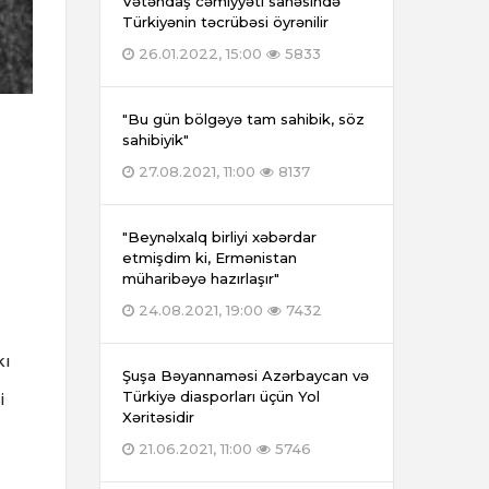
Vətəndaş cəmiyyəti sahəsində
Türkiyənin təcrübəsi öyrənilir
26.01.2022, 15:00
5833
"Bu gün bölgəyə tam sahibik, söz
sahibiyik"
27.08.2021, 11:00
8137
"Beynəlxalq birliyi xəbərdar
etmişdim ki, Ermənistan
müharibəyə hazırlaşır"
24.08.2021, 19:00
7432
kı
Şuşa Bəyannaməsi Azərbaycan və
Türkiyə diasporları üçün Yol
i
Xəritəsidir
21.06.2021, 11:00
5746