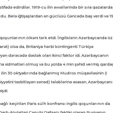
fadə edirdilər. 1919-cu ilin əvvəllərində bir sıra qəzalarda
ı oldu. Belə iğtişaşlardan ən güclüsü Gəncədə baş verdi və 1
 qoşunlarının ölkəni tərk etdi. İngilislərin Azərbaycanda öz
arət) olsa da, Britaniya hərbi kontingenti Türkiyə
n dərəcədə dəstək olan ikinci faktor idi. Azərbaycanın
na xidmətləri olmuş və bu yolda 4 min şəhid vermiş qarda
l ilin 30 oktyabrında bağlanmış Mudros müqaviləsinin (I
ətini təsbitləyən sənəd) tələblərinə əsasən, Azərbaycanı
işdi.
ağlı keçirilən Paris sülh konfransı ingilis qoşunlarının da
Qərb dövlətləri Cənubi Qafqazı faktiki olaraq Rusiyanın