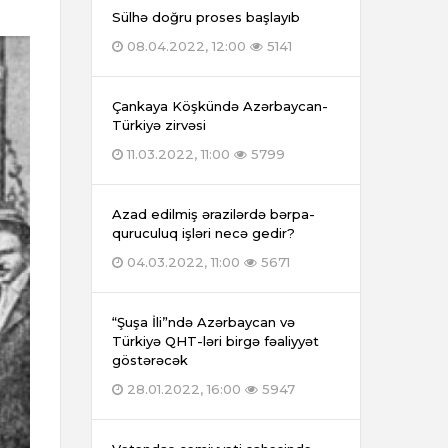
Sülhə doğru proses başlayıb
08.04.2022, 12:00
5141
Çankaya Köşkündə Azərbaycan-
Türkiyə zirvəsi
11.03.2022, 11:00
5799
Azad edilmiş ərazilərdə bərpa-
quruculuq işləri necə gedir?
04.03.2022, 11:00
5671
“Şuşa İli”ndə Azərbaycan və
Türkiyə QHT-ləri birgə fəaliyyət
göstərəcək
28.01.2022, 16:00
5947