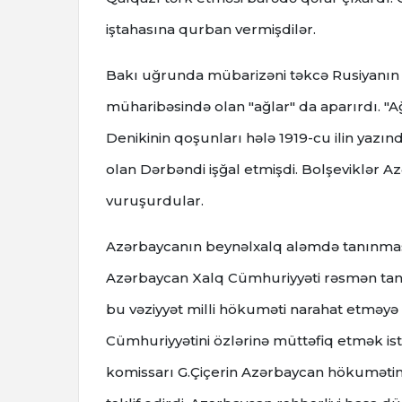
iştahasına qurban vermişdilər.
Bakı uğrunda mübarizəni təkcə Rusiyanın 
müharibəsində olan "ağlar" da aparırdı. "A
Denikinin qoşunları hələ 1919-cu ilin yazı
olan Dərbəndi işğal etmişdi. Bolşeviklər A
vuruşurdular.
Azərbaycanın beynəlxalq aləmdə tanınmasın
Azərbaycan Xalq Cümhuriyyəti rəsmən tanı
bu vəziyyət milli hökuməti narahat etməyə
Cümhuriyyətini özlərinə müttəfiq etmək istəy
komissarı G.Çiçerin Azərbaycan hökumətinə