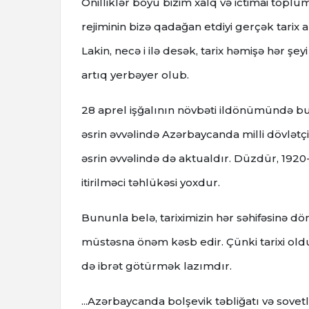
Onilliklər boyu bizim xalq və ictimai top
rejiminin bizə qadağan etdiyi gerçək tarix 
Lakin, necə i ilə desək, tarix həmişə hər şe
artıq yerbəyer olub.
28 aprel işğalının növbəti ildönümündə bu
əsrin əvvəlində Azərbaycanda milli dövlətç
əsrin əvvəlində də aktualdır. Düzdür, 1920-
itirilməci təhlükəsi yoxdur.
Bununla belə, tariximizin hər səhifəsinə
müstəsna önəm kəsb edir. Çünki tarixi ol
də ibrət götürmək lazımdır.
...Azərbaycanda bolşevik təbliğatı və sove