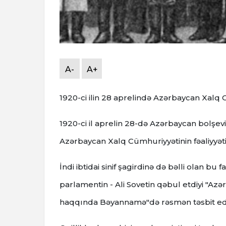
A-
A+
1920-ci ilin 28 aprelində Azərbaycan Xalq 
1920-ci il aprelin 28-də Azərbaycan bolşevik
Azərbaycan Xalq Cümhuriyyətinin fəaliyyət
İndi ibtidai sinif şagirdinə də bəlli olan bu
parlamentin - Ali Sovetin qəbul etdiyi "Az
haqqında Bəyannamə"də rəsmən təsbit edi