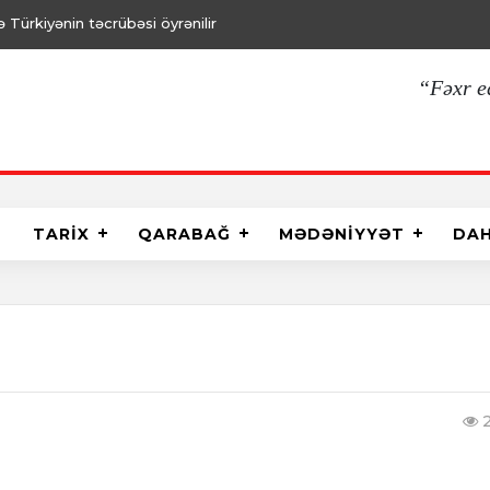
Türkiyənin təcrübəsi öyrənilir
“Fəxr e
TARİX
QARABAĞ
MƏDƏNİYYƏT
DA
2