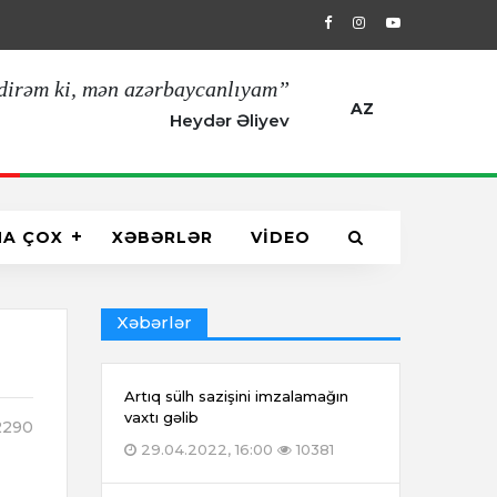
29.04.2022, 16:00
Artıq sülh sazişin
dirəm ki, mən azərbaycanlıyam”
AZ
Heydər Əliyev
HA ÇOX
XƏBƏRLƏR
VİDEO
Xəbərlər
Artıq sülh sazişini imzalamağın
vaxtı gəlib
290
29.04.2022, 16:00
10381