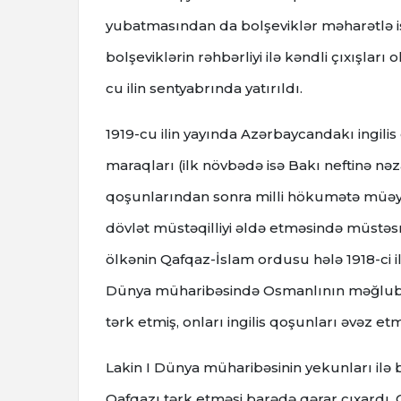
yubatmasından da bolşeviklər məharətlə isti
bolşeviklərin rəhbərliyi ilə kəndli çıxışlar
cu ilin sentyabrında yatırıldı.
1919-cu ilin yayında Azərbaycandakı ingilis
maraqları (ilk növbədə isə Bakı neftinə nəz
qoşunlarından sonra milli hökumətə müəyyə
dövlət müstəqilliyi əldə etməsində müstəs
ölkənin Qafqaz-İslam ordusu hələ 1918-ci i
Dünya müharibəsində Osmanlının məğlubiyy
tərk etmiş, onları ingilis qoşunları əvəz etm
Lakin I Dünya müharibəsinin yekunları ilə b
Qafqazı tərk etməsi barədə qərar çıxardı. 