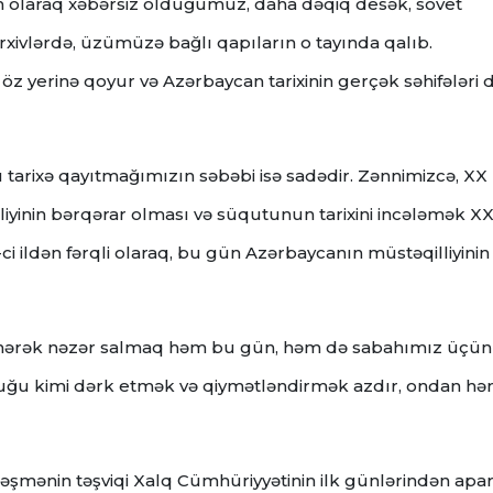
lum olaraq xəbərsiz olduğumuz, daha dəqiq desək, sovet
arxivlərdə, üzümüzə bağlı qapıların o tayında qalıb.
yi öz yerinə qoyur və Azərbaycan tarixinin gerçək səhifələri 
 tarixə qayıtmağımızın səbəbi isə sadədir. Zənnimizcə, XX
iliyinin bərqərar olması və süqutunun tarixini incələmək XX
ci ildən fərqli olaraq, bu gün Azərbaycanın müstəqilliyinin
 dönərək nəzər salmaq həm bu gün, həm də sabahımız üçün
duğu kimi dərk etmək və qiymətləndirmək azdır, ondan h
tləşmənin təşviqi Xalq Cümhüriyyətinin ilk günlərindən apar