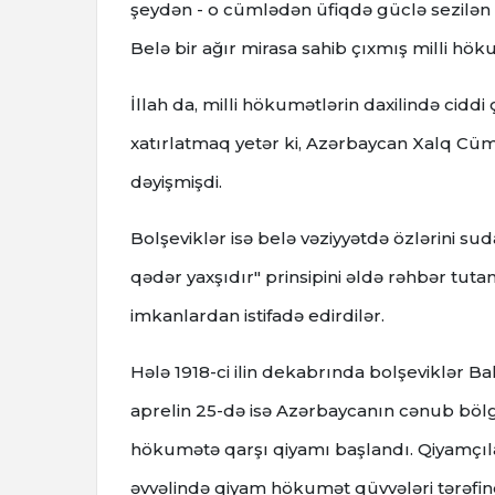
şeydən - o cümlədən üfiqdə güclə sezilən mil
Belə bir ağır mirasa sahib çıxmış milli hö
İllah da, milli hökumətlərin daxilində cid
xatırlatmaq yetər ki, Azərbaycan Xalq Cüm
dəyişmişdi.
Bolşeviklər isə belə vəziyyətdə özlərini sud
qədər yaxşıdır" prinsipini əldə rəhbər tut
imkanlardan istifadə edirdilər.
Hələ 1918-ci ilin dekabrında bolşeviklər Ba
aprelin 25-də isə Azərbaycanın cənub bölgəs
hökumətə qarşı qiyamı başlandı. Qiyamçıl
əvvəlində qiyam hökumət qüvvələri tərəfində