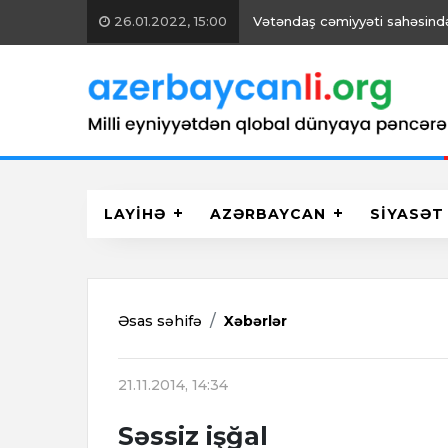
26.01.2022, 15:00
Vətəndaş cəmiyyəti sahəsində 
LAYİHƏ
AZƏRBAYCAN
SİYASƏT
Əsas səhifə
Xəbərlər
21.11.2014, 14:34
Səssiz işğal