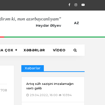
29.04.2022, 16:00
Artıq sülh sazişin
dirəm ki, mən azərbaycanlıyam”
AZ
Heydər Əliyev
HA ÇOX
XƏBƏRLƏR
VİDEO
Xəbərlər
Artıq sülh sazişini imzalamağın
vaxtı gəlib
1708
29.04.2022, 16:00
10394