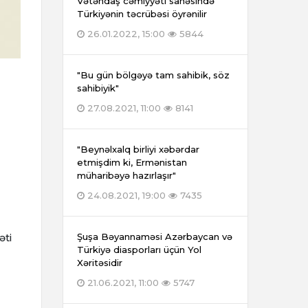
Vətəndaş cəmiyyəti sahəsində
Türkiyənin təcrübəsi öyrənilir
26.01.2022, 15:00
5844
"Bu gün bölgəyə tam sahibik, söz
sahibiyik"
27.08.2021, 11:00
8141
"Beynəlxalq birliyi xəbərdar
etmişdim ki, Ermənistan
müharibəyə hazırlaşır"
24.08.2021, 19:00
7435
əti
Şuşa Bəyannaməsi Azərbaycan və
Türkiyə diasporları üçün Yol
Xəritəsidir
21.06.2021, 11:00
5747