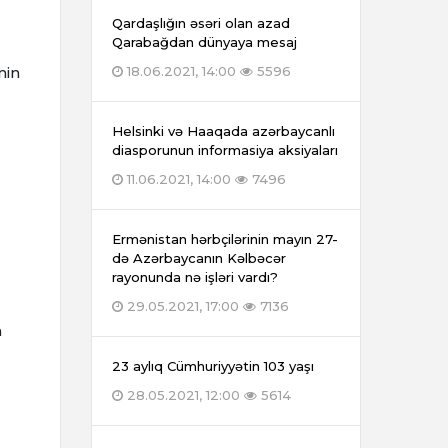
Qardaşlığın əsəri olan azad
Qarabağdan dünyaya mesaj
min
18.06.2021, 14:00
5596
Helsinki və Haaqada azərbaycanlı
diasporunun informasiya aksiyaları
11.06.2021, 14:00
7496
Ermənistan hərbçilərinin mayın 27-
də Azərbaycanın Kəlbəcər
rayonunda nə işləri vardı?
29.05.2021, 17:00
7136
n
23 aylıq Cümhuriyyətin 103 yaşı
28.05.2021, 12:00
5614