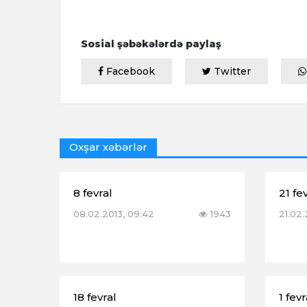
Sosial şəbəkələrdə paylaş
Facebook
Twitter
Oxşar xəbərlər
8 fevral
21 fe
08.02.2013, 09:42
1943
21.02.
18 fevral
1 fevr