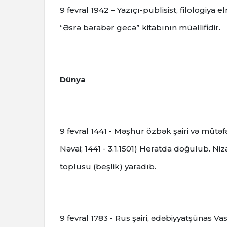
9 fevral 1942 – Yazıçı-publisist, filologiy
“Əsrə bərabər gecə” kitabının müəllifidir.
Dünya
9 fevral 1441 - Məşhur özbək şairi və mütəfə
Nəvai; 1441 - 3.1.1501) Heratda doğulub.
Niz
toplusu (beşlik) yaradıb.
9 fevral 1783 - Rus şairi, ədəbiyyatşünas V