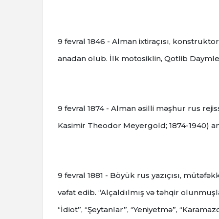
9 fevral 1846 - Alman ixtiraçısı, konstru
anadan olub. İlk motosiklin, Qotlib Daymle
9 fevral 1874 - Alman əsilli məşhur rus rej
Kasimir Theodor Meyergold; 1874-1940) ana
9 fevral 1881 - Böyük rus yazıçısı, mütəfəkki
vəfat edib.
“Alçaldılmış və təhqir olunmuşl
“İdiot”, “Şeytanlar”, “Yeniyetmə”, “Karamaz