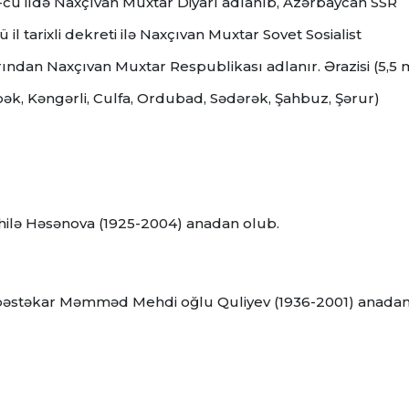
3-cü ildə Naxçıvan Muxtar Diyarı adlanıb, Azərbaycan SSR
il tarixli dekreti ilə Naxçıvan Muxtar Sovet Sosialist
brından Naxçıvan Muxtar Respublikası adlanır. Ərazisi (5,5 
ək, Kəngərli, Culfa, Ordubad, Sədərək, Şahbuz, Şərur)
əhilə Həsənova (1925-2004) anadan olub.
, bəstəkar Məmməd Mehdi oğlu Quliyev (1936-2001) anada