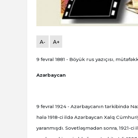
A-
A+
9 fevral 1881 - Böyük rus yazıçısı, mütəfəkk
Azərbaycan
9 fevral 1924 - Azərbaycanın tərkibində N
hələ 1918-ci ildə Azərbaycan Xalq Cümhuriy
yaranmışdı.
Sovetləşmədən sonra, 1921-ci 