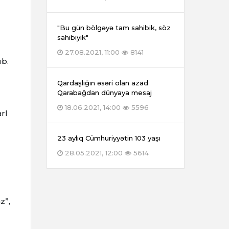
"Bu gün bölgəyə tam sahibik, söz
sahibiyik"
27.08.2021, 11:00
8141
ub.
Qardaşlığın əsəri olan azad
Qarabağdan dünyaya mesaj
18.06.2021, 14:00
5596
rl
23 aylıq Cümhuriyyətin 103 yaşı
28.05.2021, 12:00
5614
)
z”,