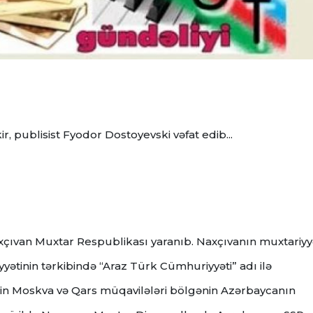
ir, publisist Fyodor Dostoyevski vəfat edib...
axçıvan Muxtar Respublikası yaranıb. Naxçıvanın muxtariyy
yətinin tərkibində “Araz Türk Cümhuriyyəti” adı ilə
ilin Moskva və Qars müqavilələri bölgənin Azərbaycanın