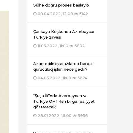
Sülhə doğru proses başlayıb
08.04.2022, 12:00
5142
Çankaya Köşkündə Azərbaycan-
Türkiyə zirvəsi
11.03.2022, 11:00
5802
Azad edilmiş ərazilərdə bərpa-
quruculuq işləri necə gedir?
04.03.2022, 11:00
5674
“Şuşa İli”ndə Azərbaycan və
Türkiyə QHT-ləri birgə fəaliyyət
göstərəcək
28.01.2022, 16:00
5956