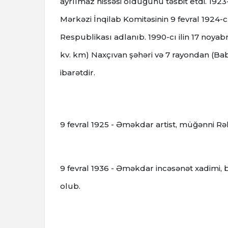
ayrılmaz hissəsi olduğunu təsbit etdi. 192
Mərkəzi İnqilab Komitəsinin 9 fevral 1924-cü 
Respublikası adlanıb.
1990-cı ilin 17 noya
kv. km) Naxçıvan şəhəri və 7 rayondan (Bab
ibarətdir.
9 fevral 1925 - Əməkdar artist, müğənni R
9 fevral 1936 - Əməkdar incəsənət xadimi
olub.