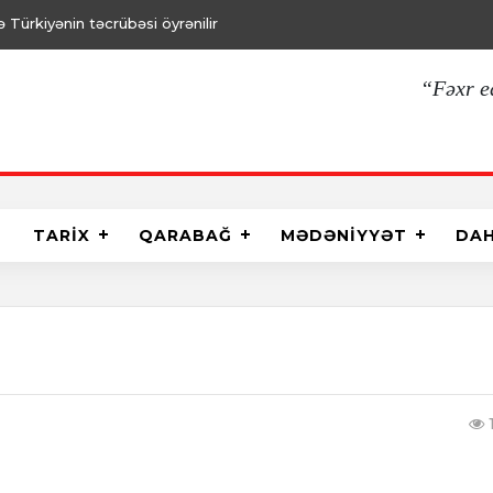
Türkiyənin təcrübəsi öyrənilir
“Fəxr e
TARİX
QARABAĞ
MƏDƏNİYYƏT
DA