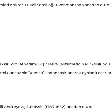
a elmləri doktoru Fazil Şamil oğlu Rəhmanzadə аnаdаn оlub.
kkiri, dövlət xadimi Əlişir Nəvai (Nizaməddin Mir Əlişir oğl
ami Gəncəvinin “Xəmsə”sindən təsirlənərək eyniadlı əsərlə
asili Andreyeviç Jukovski (1783-1852) anadan olub.