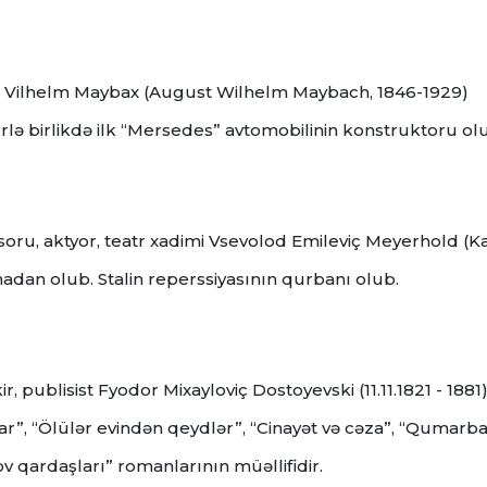
ktor Vilhelm Maybax (August Wilhelm Maybach, 1846-1929)
rlə birlikdə ilk “Mersedes” avtomobilinin konstruktoru ol
issoru, aktyor, teatr xadimi Vsevolod Emileviç Meyerhold (Ka
dan olub. Stalin reperssiyasının qurbanı olub.
r, publisist Fyodor Mixayloviç Dostoyevski (11.11.1821 - 1881
ar”, “Ölülər evindən qeydlər”, “Cinayət və cəza”, “Qumarba
ov qardaşları” romanlarının müəllifidir.