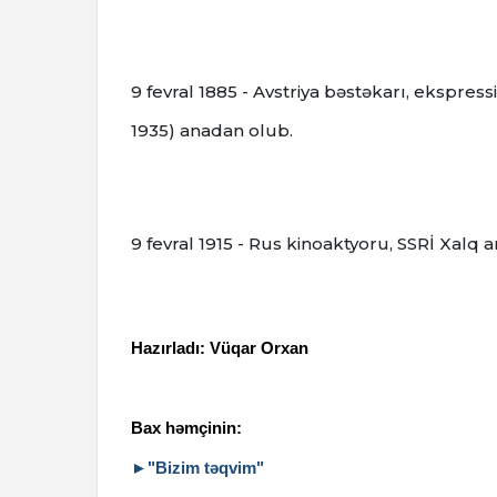
9 fevral 1885 - Avstriya bəstəkarı, ekspr
1935) anadan olub.
9 fevral 1915 - Rus kinoaktyoru, SSRİ Xalq 
Hazırladı: Vüqar Orxan
Bax həmçinin:
►"Bizim təqvim"