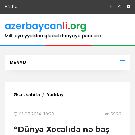
EN
RU
MENYU
Əsas səhifə
Yaddaş
01.03.2014, 19:29
5926
“Dünya Xocalıda nə baş