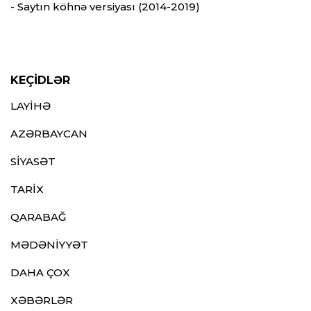
- Saytın köhnə versiyası (2014-2019)
KEÇİDLƏR
LAYİHƏ
AZƏRBAYCAN
SİYASƏT
TARİX
QARABAĞ
MƏDƏNİYYƏT
DAHA ÇOX
XƏBƏRLƏR