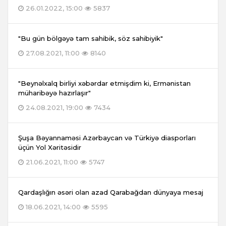
26.01.2022, 15:00
5837
"Bu gün bölgəyə tam sahibik, söz sahibiyik"
27.08.2021, 11:00
8140
"Beynəlxalq birliyi xəbərdar etmişdim ki, Ermənistan
müharibəyə hazırlaşır"
24.08.2021, 19:00
7434
Şuşa Bəyannaməsi Azərbaycan və Türkiyə diasporları
üçün Yol Xəritəsidir
21.06.2021, 11:00
5747
Qardaşlığın əsəri olan azad Qarabağdan dünyaya mesaj
18.06.2021, 14:00
5595