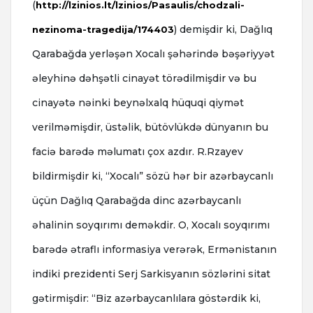
(
http://lzinios.lt/lzinios/Pasaulis/chodzali-
) demişdir ki, Dağlıq
nezinoma-tragedija/174403
Qarabağda yerləşən Xocalı şəhərində bəşəriyyət
əleyhinə dəhşətli cinayət törədilmişdir və bu
cinayətə nəinki beynəlxalq hüquqi qiymət
verilməmişdir, üstəlik, bütövlükdə dünyanın bu
faciə barədə məlumatı çox azdır. R.Rzayev
bildirmişdir ki, “Xocalı” sözü hər bir azərbaycanlı
üçün Dağlıq Qarabağda dinc azərbaycanlı
əhalinin soyqırımı deməkdir. O, Xocalı soyqırımı
barədə ətraflı informasiya verərək, Ermənistanın
indiki prezidenti Serj Sarkisyanın sözlərini sitat
gətirmişdir: “Biz azərbaycanlılara göstərdik ki,