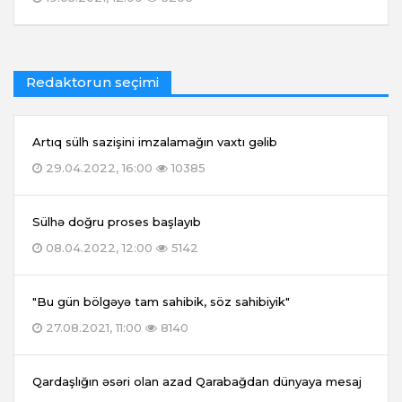
Redaktorun seçimi
Artıq sülh sazişini imzalamağın vaxtı gəlib
29.04.2022, 16:00
10385
Sülhə doğru proses başlayıb
08.04.2022, 12:00
5142
"Bu gün bölgəyə tam sahibik, söz sahibiyik"
27.08.2021, 11:00
8140
Qardaşlığın əsəri olan azad Qarabağdan dünyaya mesaj