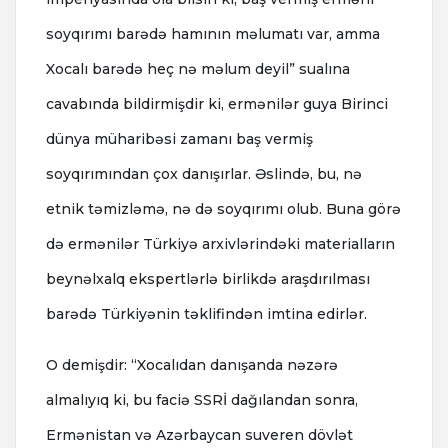
soyqırımı barədə hamının məlumatı var, amma
Xocalı barədə heç nə məlum deyil” sualına
cavabında bildirmişdir ki, ermənilər guya Birinci
dünya müharibəsi zamanı baş vermiş
soyqırımından çox danışırlar. Əslində, bu, nə
etnik təmizləmə, nə də soyqırımı olub. Buna görə
də ermənilər Türkiyə arxivlərindəki materialların
beynəlxalq ekspertlərlə birlikdə araşdırılması
barədə Türkiyənin təklifindən imtina edirlər.
O demişdir: “Xocalıdan danışanda nəzərə
almalıyıq ki, bu faciə SSRİ dağılandan sonra,
Ermənistan və Azərbaycan suveren dövlət