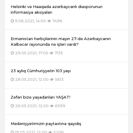
Helsinki və Haaqada azərbaycanlı diasporunun
informasiya aksiyaları
11.06.2021, 14:00
7496
Ermənistan hərbçilərinin mayın 27-də Azərbaycanın
Kəlbəcər rayonunda nə işləri vardı?
29.05.2021, 17:00
7135
23 aylıq Cümhuriyyətin 103 yaşı
28.05.2021, 12:00
5613
Zəfəri bizə yaşadanları YAŞAT!
26.05.2021, 12:00
6599
Mədəniyyətimizin paytaxtına qayıdış
19.05.2021, 12:00
5206