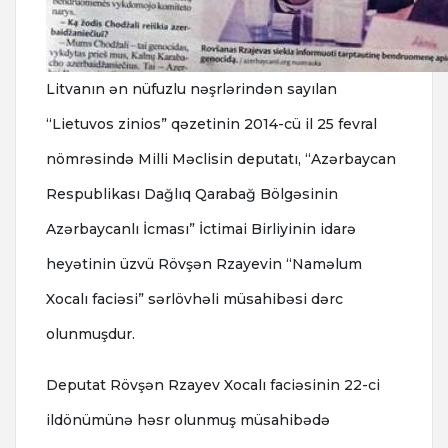
Litvanın ən nüfuzlu nəşrlərindən sayılan
“Lietuvos zinios” qəzetinin 2014-cü il 25 fevral
nömrəsində Milli Məclisin deputatı, “Azərbaycan
Respublikası Dağlıq Qarabağ Bölgəsinin
Azərbaycanlı İcması” İctimai Birliyinin idarə
heyətinin üzvü Rövşən Rzayevin “Naməlum
Xocalı faciəsi” sərlövhəli müsahibəsi dərc
olunmuşdur.
Deputat Rövşən Rzayev Xocalı faciəsinin 22-ci
ildönümünə həsr olunmuş müsahibədə