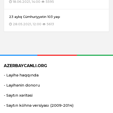
18.06.2021, 14:00
5595
23 aylıq Cümhuriyyətin 103 yaşı
28.05.2021, 12:00
5613
AZERBAYCANLI.ORG
- Layihə haqqında
- Layihənin donoru
- Saytın xəritəsi
- Saytın köhnə versiyası (2009-2014)