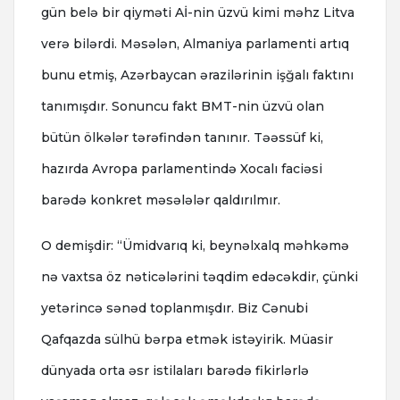
gün belə bir qiyməti Aİ-nin üzvü kimi məhz Litva
verə bilərdi. Məsələn, Almaniya parlamenti artıq
bunu etmiş, Azərbaycan ərazilərinin işğalı faktını
tanımışdır. Sonuncu fakt BMT-nin üzvü olan
bütün ölkələr tərəfindən tanınır. Təəssüf ki,
hazırda Avropa parlamentində Xocalı faciəsi
barədə konkret məsələlər qaldırılmır.
O demişdir: “Ümidvarıq ki, beynəlxalq məhkəmə
nə vaxtsa öz nəticələrini təqdim edəcəkdir, çünki
yetərincə sənəd toplanmışdır. Biz Cənubi
Qafqazda sülhü bərpa etmək istəyirik. Müasir
dünyada orta əsr istilaları barədə fikirlərlə