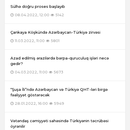
Sülhə doğru proses başlayıb
08.04.2022, 12:00
5142
Çankaya Köşkündə Azərbaycan-Türkiyə zirvəsi
11.03.2022, 11:00
5801
Azad edilmiş ərazilərdə bərpa-quruculuq işləri necə
gedir?
04.03.2022, 11:00
5673
“Şuşa İli”ndə Azərbaycan və Türkiyə QHT-ləri birgə
fəaliyyət göstərəcək
28.01.2022, 16:00
5949
Vətəndaş cəmiyyəti sahəsində Türkiyənin təcrübəsi
öyrənilir