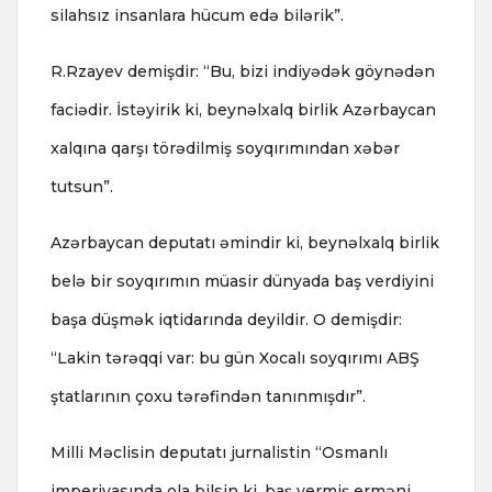
silahsız insanlara hücum edə bilərik”.
R.Rzayev demişdir: “Bu, bizi indiyədək göynədən
faciədir. İstəyirik ki, beynəlxalq birlik Azərbaycan
xalqına qarşı törədilmiş soyqırımından xəbər
tutsun”.
Azərbaycan deputatı əmindir ki, beynəlxalq birlik
belə bir soyqırımın müasir dünyada baş verdiyini
başa düşmək iqtidarında deyildir. O demişdir:
“Lakin tərəqqi var: bu gün Xocalı soyqırımı ABŞ
ştatlarının çoxu tərəfindən tanınmışdır”.
Milli Məclisin deputatı jurnalistin “Osmanlı
imperiyasında ola bilsin ki, baş vermiş erməni