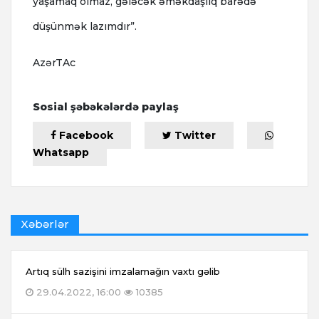
yaşamaq olmaz, gələcək əməkdaşlıq barədə
düşünmək lazımdır”.
AzərTAc
Sosial şəbəkələrdə paylaş
Facebook
Twitter
Whatsapp
Xəbərlər
Artıq sülh sazişini imzalamağın vaxtı gəlib
29.04.2022, 16:00
10385