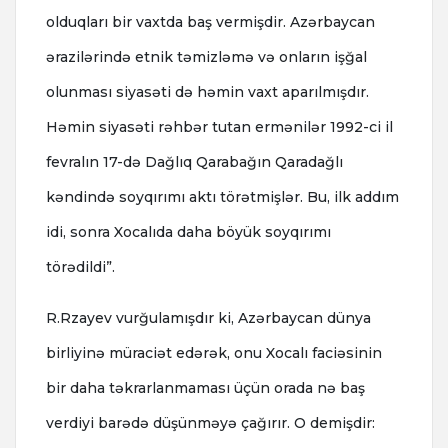
olduqları bir vaxtda baş vermişdir. Azərbaycan
ərazilərində etnik təmizləmə və onların işğal
olunması siyasəti də həmin vaxt aparılmışdır.
Həmin siyasəti rəhbər tutan ermənilər 1992-ci il
fevralın 17-də Dağlıq Qarabağın Qaradağlı
kəndində soyqırımı aktı törətmişlər. Bu, ilk addım
idi, sonra Xocalıda daha böyük soyqırımı
törədildi”.
R.Rzayev vurğulamışdır ki, Azərbaycan dünya
birliyinə müraciət edərək, onu Xocalı faciəsinin
bir daha təkrarlanmaması üçün orada nə baş
verdiyi barədə düşünməyə çağırır. O demişdir: