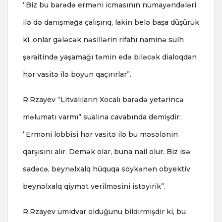
“Biz bu barədə erməni icmasının nümayəndələri
ilə də danışmağa çalışırıq, lakin belə başa düşürük
ki, onlar gələcək nəsillərin rifahı naminə sülh
şəraitində yaşamağı təmin edə biləcək dialoqdan
hər vasitə ilə boyun qaçırırlar”.
R.Rzayev “Litvalıların Xocalı barədə yetərincə
məlumatı varmı” sualına cavabında demişdir:
“Erməni lobbisi hər vasitə ilə bu məsələnin
qarşısını alır. Demək olar, buna nail olur. Biz isə
sadəcə, beynəlxalq hüquqa söykənən obyektiv
beynəlxalq qiymət verilməsini istəyirik”.
R.Rzayev ümidvar olduğunu bildirmişdir ki, bu