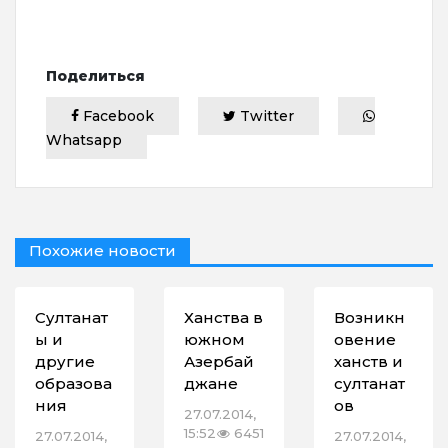
Поделиться
Facebook
Twitter
Whatsapp
Похожие новости
Султанат
Ханства в
Возникн
ы и
южном
овение
другие
Азербай
ханств и
образова
джане
султанат
ния
ов
27.07.2014,
15:52
6451
27.07.2014,
27.07.2014,