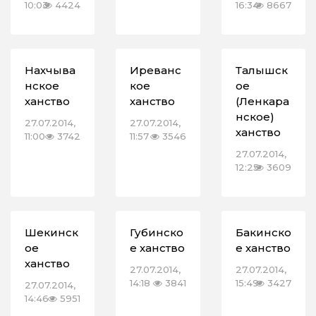
10:03
4424
16:34
8667
Нахчыва
Иреванс
Талышск
нское
кое
ое
ханство
ханство
(Ленкара
нское)
27.07.2014,
27.07.2014,
ханство
11:00
3742
11:57
3546
27.07.2014,
12:25
3609
Шекинск
Губинско
Бакинско
ое
е ханство
е ханство
ханство
27.07.2014,
27.07.2014,
14:18
3841
15:49
3427
27.07.2014,
14:46
5951