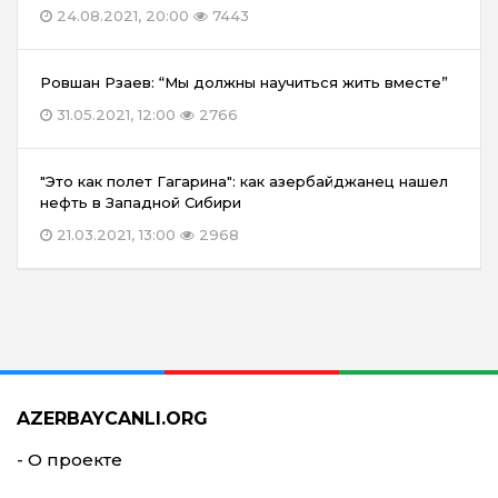
24.08.2021, 20:00
7443
Ровшан Рзаев: “Мы должны научиться жить вместе”
31.05.2021, 12:00
2766
"Это как полет Гагарина": как азербайджанец нашел
нефть в Западной Сибири
21.03.2021, 13:00
2968
AZERBAYCANLI.ORG
- О проекте