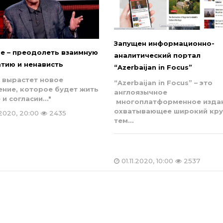
Запущен информационно-
ое – преодолеть взаимную
аналитический портал
атию и ненависть
“Azerbaijan in Focus”
а вырастет новое
“Azerbaijan in Focus” – это
ение, которое будет жить
англоязычное
 и согласии..."
многоплатформенное издан
охватывающее широкий кру
.2020, 20:00
2435
тем...
01.11.2020, 10:00
2537