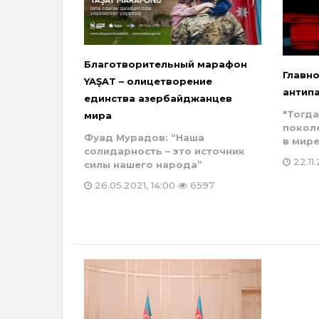
Благотворительный марафон
Главн
YAŞAT – олицетворение
антип
единства азербайджанцев
"Тогд
мира
покол
Фуад Мурадов: “Наша
в мире
солидарность – это источник
22.11
силы нашего народа”
26.05.2021, 14:00
6597