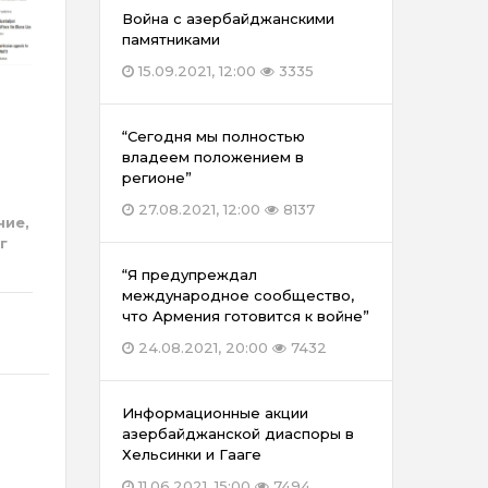
Война с азербайджанскими
памятниками
15.09.2021, 12:00
3335
“Сегодня мы полностью
владеем положением в
регионе”
27.08.2021, 12:00
8137
ие,
г
“Я предупреждал
международное сообщество,
что Армения готовится к войне”
24.08.2021, 20:00
7432
Информационные акции
азербайджанской диаспоры в
Хельсинки и Гааге
11.06.2021, 15:00
7494