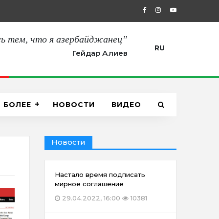
27.08.2021, 12:00
“Сегодня мы пол
ь тем, что я азербайджанец”
RU
Гейдар Алиев
БОЛЕЕ
НОВОСТИ
ВИДЕО
Новости
Настало время подписать
мирное соглашение
29.04.2022, 16:00
10381