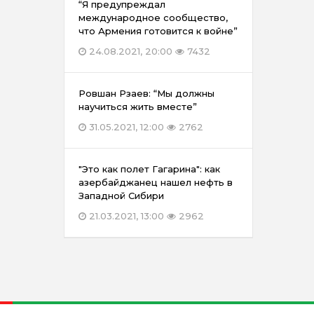
“Я предупреждал
международное сообщество,
что Армения готовится к войне”
24.08.2021, 20:00
7432
Ровшан Рзаев: “Мы должны
научиться жить вместе”
31.05.2021, 12:00
2762
"Это как полет Гагарина": как
азербайджанец нашел нефть в
Западной Сибири
21.03.2021, 13:00
2962