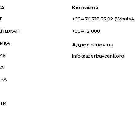
КА
Контакты
Т
+994 70 718 33 02 (Whats
АЙДЖАН
+994 12 000
ИКА
Адрес э-почты
ИЯ
info@azerbaycanli.org
АХ
УРА
ТИ