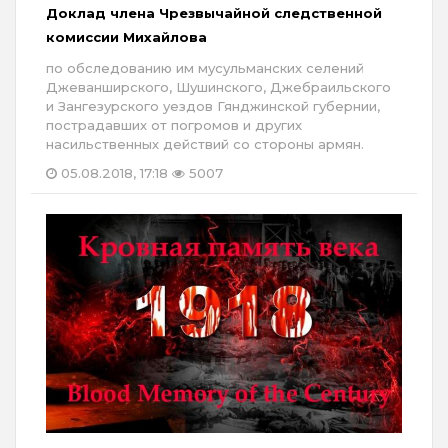
Доклад члена Чрезвычайной следственной
комиссии Михайлова
по обследованию им мусульманских селений
Джеванширского, Шушинского, Джебраильского
и Зангезурского уездов Гянджинской губернии,
пострадавших от погромов и других
насильственных действий со стороны армян.
05.08.2018, 17:18
5007