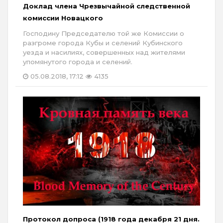
Доклад члена Чрезвычайной следственной
комиссии Новацкого
Господину Председателю той же Комиссии о
разгроме города Кубы и селений Кубинского
уезда и насилиях, совершенных над жителями
упомянутого города и селений.
05.08.2018, 17:12
4135
Протокол допроса (1918 года декабря 21 дня.