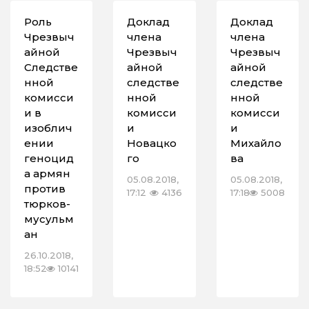
Роль
Доклад
Доклад
Чрезвыч
члена
члена
айной
Чрезвыч
Чрезвыч
Следстве
айной
айной
нной
следстве
следстве
комисси
нной
нной
и в
комисси
комисси
изоблич
и
и
ении
Новацко
Михайло
геноцид
го
ва
а армян
05.08.2018,
05.08.2018,
против
17:12
4136
17:18
5008
тюрков-
мусульм
ан
26.10.2018,
18:52
10141