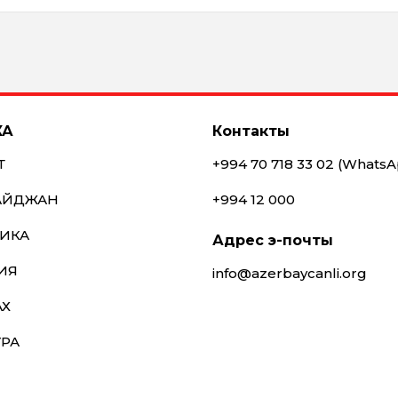
КА
Контакты
Т
+994 70 718 33 02 (Whats
АЙДЖАН
+994 12 000
ИКА
Адрес э-почты
ИЯ
info@azerbaycanli.org
АХ
УРА