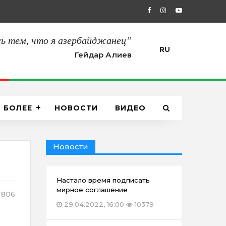
27.08.2021, 12:00
“Сегодня мы пол
ь тем, что я азербайджанец”
RU
Гейдар Алиев
БОЛЕЕ
НОВОСТИ
ВИДЕО
Новости
Настало время подписать
мирное соглашение
1806
29.04.2022, 16:00
10379