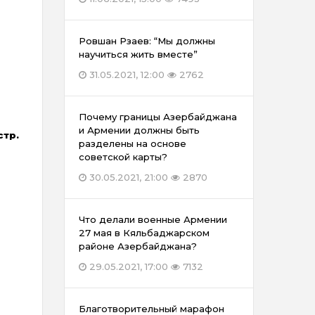
Ровшан Рзаев: “Мы должны
научиться жить вместе”
31.05.2021, 12:00
2762
Почему границы Азербайджана
и Армении должны быть
стр.
разделены на основе
советской карты?
30.05.2021, 21:00
2870
Что делали военные Армении
27 мая в Кяльбаджарском
районе Азербайджана?
29.05.2021, 17:00
7132
Благотворительный марафон