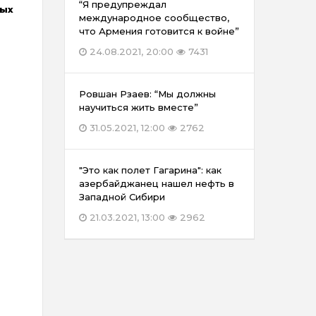
“Я предупреждал
ных
международное сообщество,
что Армения готовится к войне”
24.08.2021, 20:00
7431
Ровшан Рзаев: “Мы должны
научиться жить вместе”
31.05.2021, 12:00
2762
"Это как полет Гагарина": как
азербайджанец нашел нефть в
Западной Сибири
21.03.2021, 13:00
2962