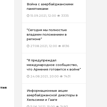
Война с азербайджанскими
памятниками
15.09.2021, 12:00
3335
“Сегодня мы полностью
владеем положением в
регионе”
27.08.2021, 12:00
8136
“Я предупреждал
международное сообщество,
что Армения готовится к войне”
24.08.2021, 20:00
7431
ития
Информационные акции
азербайджанской диаспоры в
Хельсинки и Гааге
11.06.2021, 15:00
7493