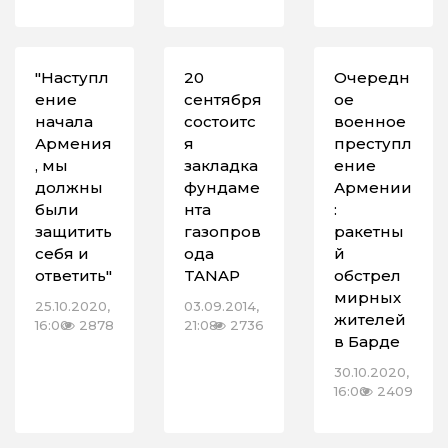
"Наступл
20
Очередн
ение
сентября
ое
начала
состоитс
военное
Армения
я
преступл
, мы
закладка
ение
должны
фундаме
Армении
были
нта
:
защитить
газопров
ракетны
себя и
ода
й
ответить"
TANAP
обстрел
мирных
25.10.2020,
03.09.2014,
жителей
16:00
2878
21:08
2736
в Барде
30.10.2020,
16:00
2409