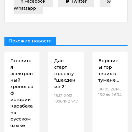
Facebook
Twitter
Whatsapp
Похожие новости
Готовитс
Дан
Вершин
я
старт
ы гор
электрон
проекту
твоих в
ный
“Шахден
тумане…
хроногра
из-2”
08.05.2014,
ф
13:24
2634
18.12.2013,
истории
19:16
2447
Карабаха
на
русском
языке