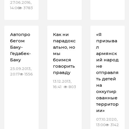
27.06.2016,
14:06
3783
Автопро
Как ни
«Я
бегом
парадокс
призыва
Баку-
ально, но
л
Гедабек-
мы
армянск
Баку
боимся
ий народ
говорить
не
25.09.2013,
правду
отправля
20:17
1556
ть детей
13.12.2013,
на
16:41
803
оккупир
ованные
территор
ии»
07.10.2020,
13:00
3142