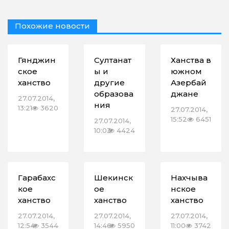
Похожие новости
Гянджин
Султанат
Ханства в
ское
ы и
южном
ханство
другие
Азербай
образова
джане
27.07.2014,
ния
13:21
3620
27.07.2014,
15:52
6451
27.07.2014,
10:03
4424
Гарабахс
Шекинск
Нахчыва
кое
ое
нское
ханство
ханство
ханство
27.07.2014,
27.07.2014,
27.07.2014,
12:54
3544
14:46
5950
11:00
3742