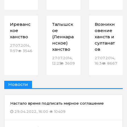
Иреванс
Талышск
Возникн
кое
ое
овение
ханство
(Ленкара
ханств и
нское)
султанат
27.07.2014,
ханство
ов
11:57
3546
27.07.2014,
27.07.2014,
12:25
3609
16:34
8667
Новости
Настало время подписать мирное соглашение
29.04.2022, 16:00
10409