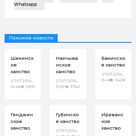
Whatsapp
Похожие новости
Шекинск
Нахчыва
Бакинско
ое
нское
е ханство
ханство
ханство
27.07.2014,
15:49
3428
27.07.2014,
27.07.2014,
14:46
5951
11:00
3742
Гянджин
Губинско
Иреванс
ское
е ханство
кое
ханство
ханство
27.07.2014,