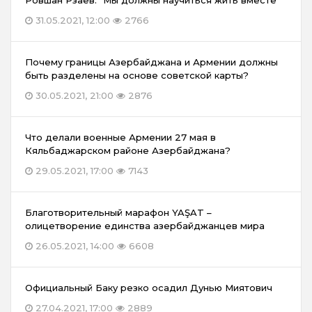
Ровшан Рзаев: “Мы должны научиться жить вместе”
31.05.2021, 12:00
2766
Почему границы Азербайджана и Армении должны
быть разделены на основе советской карты?
30.05.2021, 21:00
2876
Что делали военные Армении 27 мая в
Кяльбаджарском районе Азербайджана?
29.05.2021, 17:00
7143
Благотворительный марафон YAŞAT –
олицетворение единства азербайджанцев мира
26.05.2021, 14:00
6608
Официальный Баку резко осадил Дунью Миятович
27.04.2021, 17:00
2889