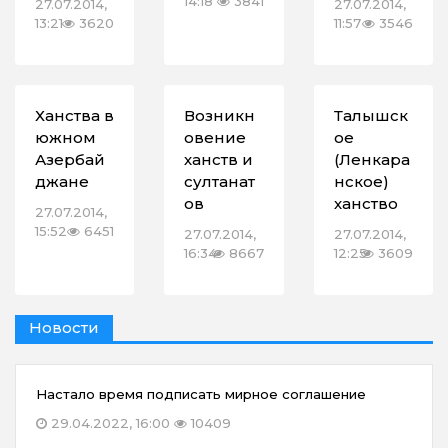
14:18
3841
27.07.2014,
27.07.2014,
13:21
3620
11:57
3546
Ханства в
Возникн
Талышск
южном
овение
ое
Азербай
ханств и
(Ленкара
джане
султанат
нское)
ов
ханство
27.07.2014,
15:52
6451
27.07.2014,
27.07.2014,
16:34
8667
12:25
3609
Новости
Настало время подписать мирное соглашение
29.04.2022, 16:00
10409