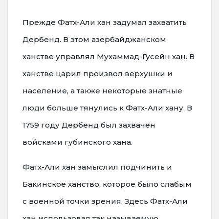
Прежде Фатх-Али хан задумал захватить
Дербенд. В этом азербайджанском
ханстве управлял Мухаммад-Гусейн хан. В
ханстве царил произвол верхушки и
население, а также некоторые знатные
люди больше тянулись к Фатх-Али хану. В
1759 году Дербенд был захвачен
войсками губинского хана.
Фатх-Али хан замыслил подчинить и
Бакинское ханство, которое было слабым
с военной точки зрения. Здесь Фатх-Али
хан использовал так называемую