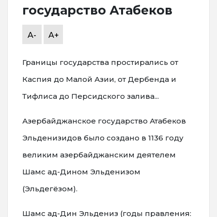
государство Атабеков
A-
A+
Границы государства простирались от
Каспия до Малой Азии, от Дербенда и
Тифлиса до Персидского залива...
Азербайджанское государство Атабеков
Эльденизидов было создано в 1136 году
великим азербайджанским деятелем
Шамс ад-Дином Эльденизом
(Эльдегёзом).
Шамс ад-Дин Эльдениз (годы правления: