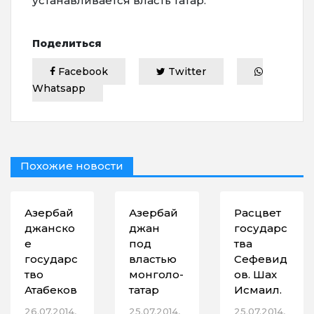
устанавливается власть татар.
Поделиться
Facebook
Twitter
Whatsapp
Похожие новости
Азербай
Азербай
Расцвет
джанско
джан
государс
е
под
тва
государс
властью
Сефевид
тво
монголо-
ов. Шах
Атабеков
татар
Исмаил.
26.07.2014,
25.07.2014,
25.07.2014,