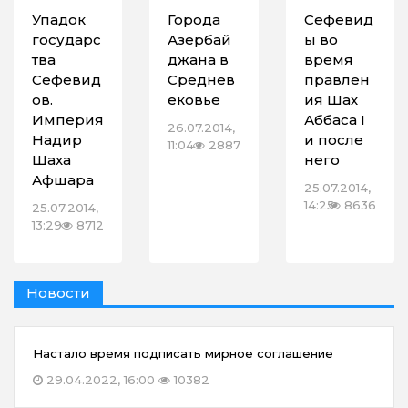
Упадок
Города
Сефевид
государс
Азербай
ы во
тва
джана в
время
Сефевид
Среднев
правлен
ов.
ековье
ия Шах
Империя
Аббаса I
26.07.2014,
Надир
и после
11:04
2887
Шаха
него
Афшара
25.07.2014,
14:25
8636
25.07.2014,
13:29
8712
Новости
Настало время подписать мирное соглашение
29.04.2022, 16:00
10382