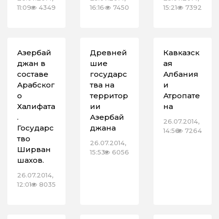
11:09
4349
16:16
7450
15:21
7392
Азербай
Древней
Кавказск
джан в
шие
ая
составе
государс
Албания
Арабског
тва на
и
о
территор
Атропате
Халифата
ии
на
.
Азербай
26.07.2014,
Государс
джана
14:56
7264
тво
26.07.2014,
Ширван
15:53
6056
шахов.
26.07.2014,
12:01
8035