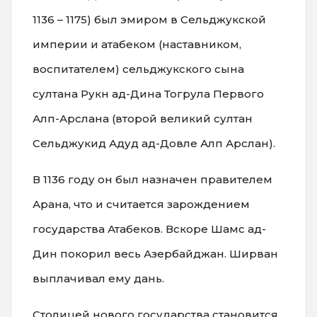
1136 – 1175) был эмиром в Сельджукской
империи и атабеком (наставником,
воспитателем) сельджукского сына
султана Рукн ад-Дина Тогрула Первого
Алп-Арслана (второй великий султан
Сельджукид Адуд ад-Довле Алп Арслан).
В 1136 году он был назначен правителем
Арана, что и считается зарождением
государства Атабеков. Вскоре Шамс ад-
Дин покорил весь Азербайджан. Ширван
выплачивал ему дань.
Столицей нового государства становится