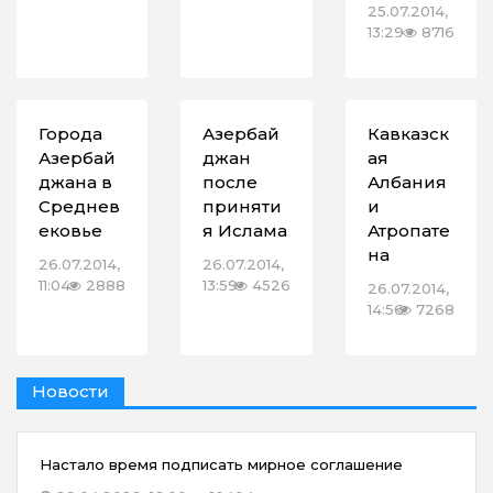
25.07.2014,
13:29
8716
Города
Азербай
Кавказск
Азербай
джан
ая
джана в
после
Албания
Среднев
приняти
и
ековье
я Ислама
Атропате
на
26.07.2014,
26.07.2014,
11:04
2888
13:59
4526
26.07.2014,
14:56
7268
Новости
Настало время подписать мирное соглашение