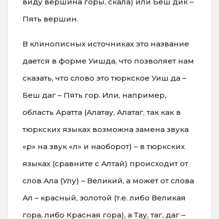
виду вершина горы, скала) или Беш дик –
Пять вершин.
В клинописных источниках это название
дается в форме Уишда, что позволяет нам
сказать, что слово это тюркское Уиш да –
Беш даг – Пять гор. Или, например,
область Аратта (Алатау, Алатаг, так как в
тюркских языках возможна замена звука
«р» на звук «л» и наоборот) – в тюркских
языках (сравните с Алтай) происходит от
слов Ала (Улу) – Великий, а может от слова
Ал – красный, золотой (т.е. либо Великая
гора, либо Красная гора), а Тау, таг, даг –