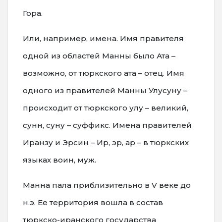
Гора.
Или, например, имена. Имя правителя
одной из областей Манны было Ата –
возможно, от тюркского ата – отец. Имя
одного из правителей Манны Улусуну –
происходит от тюркского улу – великий,
сунн, суну – суффикс. Имена правителей
Иранзу и Эрсин – Ир, эр, ар – в тюркских
языках воин, муж.
Манна пала приблизительно в V веке до
н.э. Ее территория вошла в состав
тюркско-иранского государства