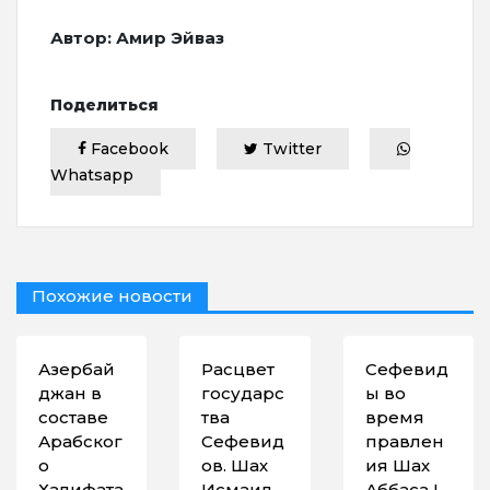
Автор: Амир Эйваз
Поделиться
Facebook
Twitter
Whatsapp
Похожие новости
Азербай
Расцвет
Сефевид
джан в
государс
ы во
составе
тва
время
Арабског
Сефевид
правлен
о
ов. Шах
ия Шах
Халифата
Исмаил.
Аббаса I