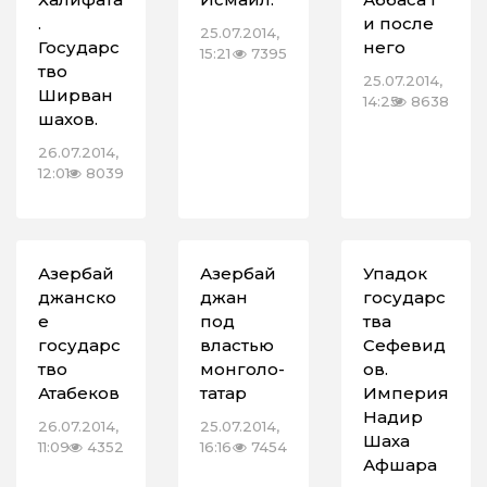
.
и после
25.07.2014,
Государс
него
15:21
7395
тво
25.07.2014,
Ширван
14:25
8638
шахов.
26.07.2014,
12:01
8039
Азербай
Азербай
Упадок
джанско
джан
государс
е
под
тва
государс
властью
Сефевид
тво
монголо-
ов.
Атабеков
татар
Империя
Надир
26.07.2014,
25.07.2014,
Шаха
11:09
4352
16:16
7454
Афшара