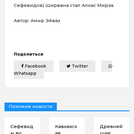
Сефевидов) Ширвана стал Алкас Мирза.
Автор: Амир Эйваз
Поделиться
Facebook
Twitter
Whatsapp
Похожие новости
Сефевид
Кавказск
Древней
ы во
ая
шие