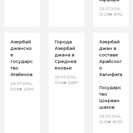
25.07.2014,
13:29
8712
Азербай
Города
Азербай
джанско
Азербай
джан в
е
джана в
составе
государс
Среднев
Арабског
тво
ековье
о
Атабеков
Халифата
26.07.2014,
.
11:04
2887
26.07.2014,
Государс
11:09
4350
тво
Ширван
шахов.
26.07.2014,
12:01
8035