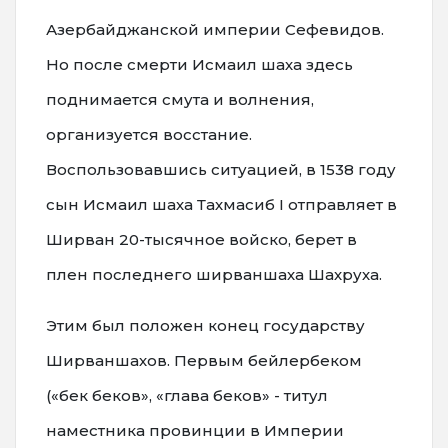
Азербайджанской империи Сефевидов.
Но после смерти Исмаил шаха здесь
поднимается смута и волнения,
организуется восстание.
Воспользовавшись ситуацией, в 1538 году
сын Исмаил шаха Тахмасиб I отправляет в
Ширван 20-тысячное войско, берет в
плен последнего ширваншаха Шахруха.
Этим был положен конец государству
Ширваншахов. Первым бейлербеком
(«бек беков», «глава беков» - титул
наместника провинции в Империи