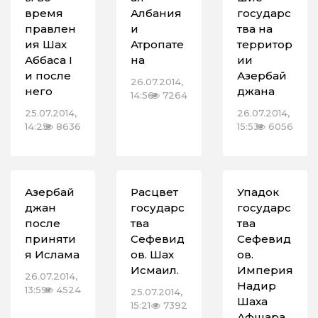
время
Албания
государс
правлен
и
тва на
ия Шах
Атропате
территор
Аббаса I
на
ии
и после
Азербай
26.07.2014,
него
джана
14:56
7264
25.07.2014,
26.07.2014,
14:25
8636
15:53
6056
Азербай
Расцвет
Упадок
джан
государс
государс
после
тва
тва
приняти
Сефевид
Сефевид
я Ислама
ов. Шах
ов.
Исмаил.
Империя
26.07.2014,
Надир
13:59
4524
25.07.2014,
Шаха
15:21
7392
Афшара