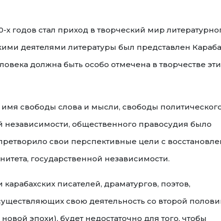
-х годов стал приход в творческий мир литературно
ькими деятелями литературы был представлен Караба
ловека должна быть особо отмечена в творчестве эти
о имя свободы слова и мысли, свободы политическог
 независимости, общественного правосудия было
е, претворило свои перспективные цели с восстановл
итета, государственной независимости.
и карабахских писателей, драматургов, поэтов,
осуществляющих свою деятельность со второй полов
новой эпохи), будет недостаточно для того, чтобы