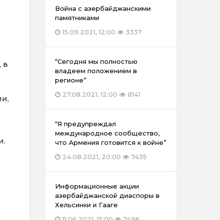
Война с азербайджанскими
памятниками
15.09.2021, 12:00
3337
“Сегодня мы полностью
 в
владеем положением в
регионе”
27.08.2021, 12:00
8141
и,
“Я предупреждал
международное сообщество,
и.
что Армения готовится к войне”
24.08.2021, 20:00
7435
Информационные акции
азербайджанской диаспоры в
Хельсинки и Гааге
11.06.2021, 15:00
7496