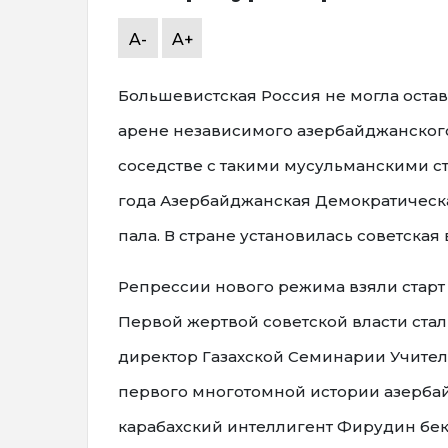
A-
A+
Большевистская Россия не могла оста
арене независимого азербайджанского
соседстве с такими мусульманскими ст
года Азербайджанская Демократическа
пала. В стране установилась советская 
Репрессии нового режима взяли старт
Первой жертвой советской власти ст
директор Газахской Семинарии Учител
первого многотомной истории азербай
карабахский интеллигент Фирудин бек 