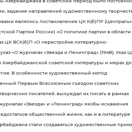
ры Азербайджана в советский период было постоянн
и, задание направлений художественному творчест
ивами являлись постановление ЦК К(б)ПР (Централь
ской Партии России) «О политике партии в области
аз ЦК ВСК(б)П «О перестройке литературно-
указ «О журналах «Звезда и Ленинград» (1948), Указ Ц
 Азербайджанской советской литературы и мерах дл
угие. В особенности художественный метод
ленный Первым Всесоюзным съездом советских
 творческих писателей, вынуждал их писать в рамках
журналах «Звезда» и «Ленинград» якобы искажения
недостатков общественной жизни, как и в литературе
зербайджана стали создаваться художественные при