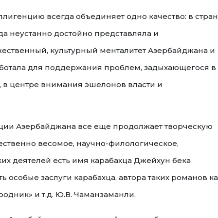
игенцию всегда объединяет одно качество: в стран
да неустанно достойно представляла и
ественный, культурный менталитет Азербайджана и
аботала для поддержания проблем, задыхающегося в
, в центре внимания эшелонов власти и
нции Азербайджана все еще продолжает творческую
жественно весомое, научно-филологическое,
их деятелей есть имя карабахца Джейхун бека
ь особые заслуги карабахца, автора таких романов к
родник» и т.д. Ю.В. Чаманзаманли.