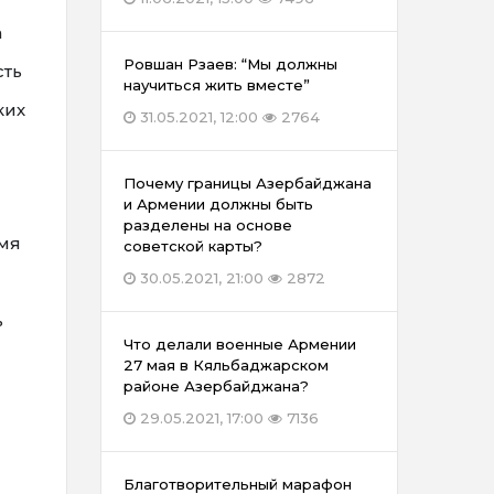
а
Ровшан Рзаев: “Мы должны
сть
научиться жить вместе”
ких
31.05.2021, 12:00
2764
Почему границы Азербайджана
и Армении должны быть
разделены на основе
емя
советской карты?
30.05.2021, 21:00
2872
ь
Что делали военные Армении
27 мая в Кяльбаджарском
районе Азербайджана?
29.05.2021, 17:00
7136
Благотворительный марафон