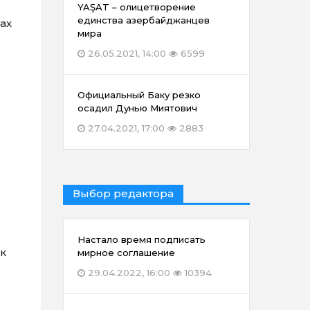
YAŞAT – олицетворение
единства азербайджанцев
ах
мира
26.05.2021, 14:00
6599
Официальный Баку резко
осадил Дунью Миятович
27.04.2021, 17:00
2883
Выбор редактора
Настало время подписать
ак
мирное соглашение
29.04.2022, 16:00
10394