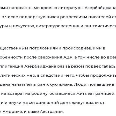
цами написанными кровью литературы Азербайджан
ды в числе подвергнувшихся репрессиям писателей е
ры и искусства, литературоведения и лингвистичес
общественным потрясениями происходившими в
особенности после свержения АДР, в том числе во вр
еллигенция Азербайджана раз за разом подвергалась
литических мер, в следствии чего, чтобы продолжит
дена начать эмигрантскую жизнь. Люди, попавшие в
 на возврат на родину, оставшиеся жить за границей,
и и внуки на сегодняшний день живут вдали от
е, Америке, и даже Австралии.