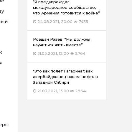
ое
“Я предупреждал
международное сообщество,
ву
что Армения готовится к войне”
ный
24.08.2021, 20:00
7435
Ровшан Рзаев: “Мы должны
научиться жить вместе”
К
31.05.2021, 12:00
2764
я
"Это как полет Гагарина": как
азербайджанец нашел нефть в
Западной Сибири
21.03.2021, 13:00
2964
меры