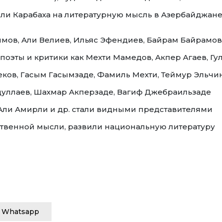
мли Карабаха на литературную мысль в Азербайджане
имов, Али Велиев, Ильяс Эфендиев, Байрам Байрамов
поэты и критики как Мехти Мамедов, Акпер Агаев, Гу
ков, Гасым Гасымзаде, Фамиль Мехти, Теймур Эльчин
бдуллаев, Шахмар Акперзаде, Вагиф Джебраильзаде
с, Али Амирли и др. стали видными представителями
ственной мысли, развили национальную литературу
Whatsapp