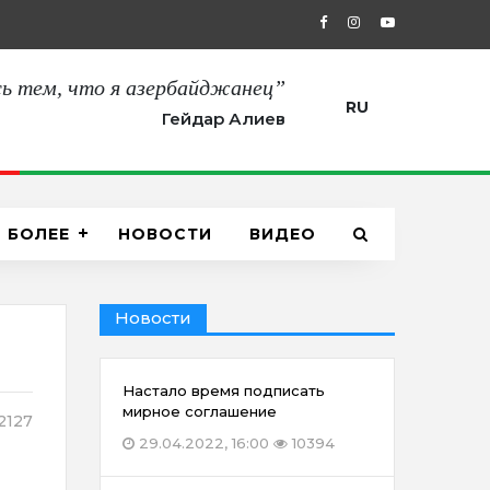
27.08.2021, 12:00
“Сегодня мы пол
ь тем, что я азербайджанец”
RU
Гейдар Алиев
БОЛЕЕ
НОВОСТИ
ВИДЕО
Новости
Настало время подписать
мирное соглашение
2127
29.04.2022, 16:00
10394