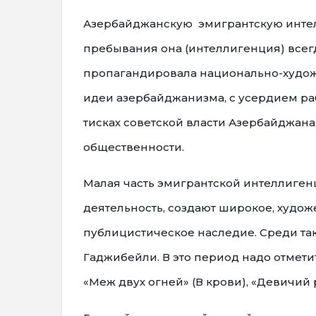
Азербайджанскую эмигрантскую интелл
пребывания она (интеллигенция) всег
пропагандировала национально-худож
идеи азербайджанизма, с усердием р
тисках советской власти Азербайджана
общественности.
Малая часть эмигрантской интеллиге
деятельность, создают широкое, худо
публицистическое наследие. Среди так
Гаджибейли. В это период надо отметит
«Меж двух огней» (В крови), «Девичий 