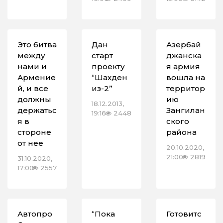
Это битва
Дан
Азербай
между
старт
джанска
нами и
проекту
я армия
Армение
“Шахден
вошла на
й, и все
из-2”
территор
должны
ию
18.12.2013,
держатьс
Зангилан
19:16
2448
я в
ского
стороне
района
от нее
20.10.2020,
21:00
2819
31.10.2020,
17:00
2557
Автопро
“Пока
Готовитс