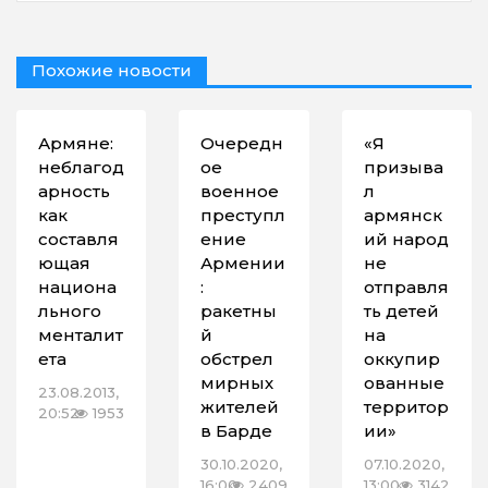
Похожие новости
Армяне:
Очередн
«Я
неблагод
ое
призыва
арность
военное
л
как
преступл
армянск
составля
ение
ий народ
ющая
Армении
не
национа
:
отправля
льного
ракетны
ть детей
менталит
й
на
ета
обстрел
оккупир
мирных
ованные
23.08.2013,
жителей
территор
20:52
1953
в Барде
ии»
30.10.2020,
07.10.2020,
16:00
2409
13:00
3142