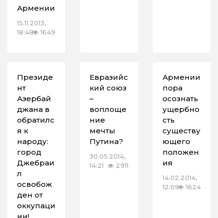
Армении
15.11.2013,
18:48
1649
Президе
Евразийс
Армении
нт
кий союз
пора
Азербай
–
осознать
джана в
воплоще
ущербно
обратилс
ние
сть
я к
мечты
существу
народу:
Путина?
ющего
город
положен
30.05.2014,
Джебраи
ия
14:21
2911
л
14.02.2014,
освобож
12:09
1624
ден от
оккупаци
ии!