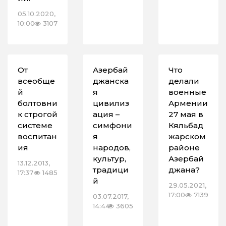
05.10.2020,
10:00
3107
От
Азербай
Что
всеобще
джанска
делали
й
я
военные
болтовни
цивилиз
Армении
к строгой
ация –
27 мая в
системе
симфони
Кяльбад
воспитан
я
жарском
ия
народов,
районе
культур,
Азербай
13.12.2013,
традици
джана?
17:37
1485
й
29.05.2021,
17:00
7139
03.07.2017,
14:44
3605