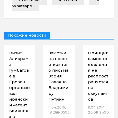
Whatsapp
Похожие новости
Визит
Заметки
Принцип
Аликрам
на полях
самоопр
а
открытог
еделени
Гумбатов
о письма
я не
а в
Зория
распрост
Ереван
Балаяна
раняется
организо
Владими
на
вал
ру
оккупант
ирански
Путину
ов
й «агент
11.04.2016,
11.04.2014,
влияния
18:28
3593
20:03
2490
» в