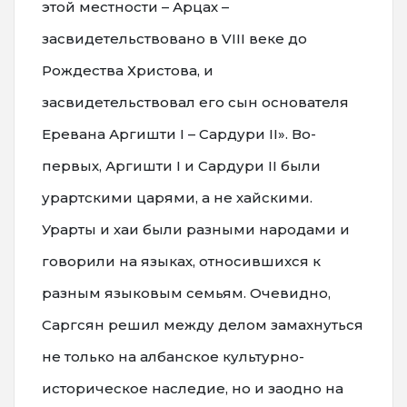
этой местности – Арцах –
засвидетельствовано в VIII веке до
Рождества Христова, и
засвидетельствовал его сын основателя
Еревана Аргишти I – Сардури II». Во-
первых, Аргишти I и Сардури II были
урартскими царями, а не хайскими.
Урарты и хаи были разными народами и
говорили на языках, относившиxся к
разным языковым семьям. Очевидно,
Саргсян решил между делом замахнуться
не только на албанское культурно-
историческое наследие, но и заодно на