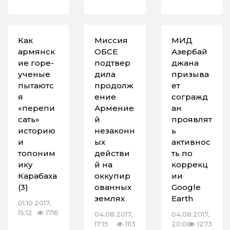
Как
Миссия
МИД
армянск
ОБСЕ
Азербай
ие горе-
подтвер
джана
ученые
дила
призыва
пытаютс
продолж
ет
я
ение
согражд
«перепи
Армение
ан
сать»
й
проявлят
историю
незаконн
ь
и
ых
активнос
топоним
действи
ть по
ику
й на
коррекц
Карабаха
оккупир
ии
(3)
ованных
Google
землях
Earth
01.10.2017,
15:12
1716
04.08.2017,
04.08.2017,
17:15
1113
20:00
1273