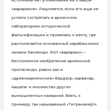
источнике нет упоминания ни о каком
«вараракне». Разумеется, если его еще не
успели состряпать в армянских
лабораториях исторической
фальсификации и привязать к месту, где
располагается основанный карабахскими
ханами Ханкенди. Этот «вараракн» –
бесполезное изобретение армянской
пропаганды, равно как и
«древнеармянские» бердзор, карвачар,
кашатаг и множество других
вымышленных названий. Взять, к
примеру, так называемый «Тигранакерт»,