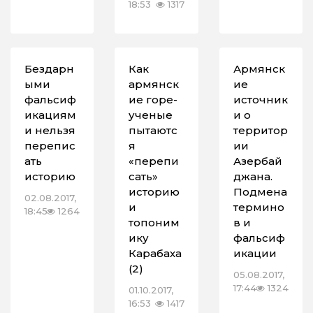
18:53
1317
Бездарн
Как
Армянск
ыми
армянск
ие
фальсиф
ие горе-
источник
икациям
ученые
и о
и нельзя
пытаютс
территор
перепис
я
ии
ать
«перепи
Азербай
историю
сать»
джана.
историю
Подмена
02.08.2017,
и
термино
18:45
1264
топоним
в и
ику
фальсиф
Карабаха
икации
(2)
05.08.2017,
17:44
1324
01.10.2017,
16:53
1417