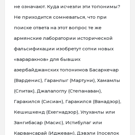
не означают. Куда исчезли эти топонимы?
Не приходится сомневаться, что при
поиске ответа на этот вопрос те же
армянские лаборатории исторической
фальсификации изобретут сотни новых
«вараракнов» для бывших
азербайджанских топонимов Басаркечар
(Варденис), Гаранлыг (Мартуни), Хамамлы
(Спитак), Джалалоглу (Степанаван),
Гаракился (Сисиан), Гаракился (Ванадзор),
Кешишкенд (Ехегнадзор), Улуханлы или
Зангибасар (Масис), Истибулаг или
Карвансарай (Иджеван), Дэвэли (поселок