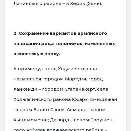
Лачинского района – в Херик (Хенк).
2. Сохранение вариантов армянского
написания ряда топонимов, измененных
в советскую эпоху.
К примеру, город Ходжавенд стал
называться городом Мартуни, город
Ханкенди – городом Стапанакерт, села
Ходжалинского района Юхары Емишджан
– селом Верин Сзнек; Алмалы – селом
Хындырыстан; Дагюрд – селом Сарушен;
село Агбулак Ходжаведского района –