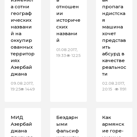
а сотни
отношен
пропага
географ
ии
ндистска
ических
историче
я
названи
ских
машина
й на
названи
хочет
оккупир
й
представ
ованных
ить
01.08.2017,
территор
абсурд в
19:33
1225
иях
качестве
Азербай
реальнос
джана
ти
09.08.2017,
02.08.2017,
19:25
1449
20:15
1191
МИД
Бездарн
Как
Азербай
ыми
армянск
джана
фальсиф
ие горе-