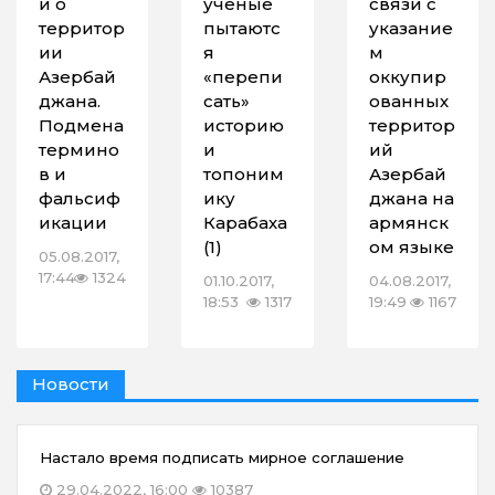
и о
ученые
связи с
территор
пытаютс
указание
ии
я
м
Азербай
«перепи
оккупир
джана.
сать»
ованных
Подмена
историю
территор
термино
и
ий
в и
топоним
Азербай
фальсиф
ику
джана на
икации
Карабаха
армянск
(1)
ом языке
05.08.2017,
17:44
1324
01.10.2017,
04.08.2017,
18:53
1317
19:49
1167
Новости
Настало время подписать мирное соглашение
29.04.2022, 16:00
10387