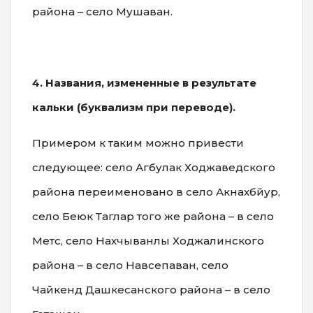
района – село Мушаван.
4. Названия, измененные в результате
кальки (буквализм при переводе).
Примером к таким можно привести
следующее: село Агбулак Ходжаведского
района переименовано в село Акнахбйур,
село Беюк Таглар того же района – в село
Метс, село Нахчыванлы Ходжалинского
района – в село Навсепаван, село
Чайкенд Дашкесанского района – в село