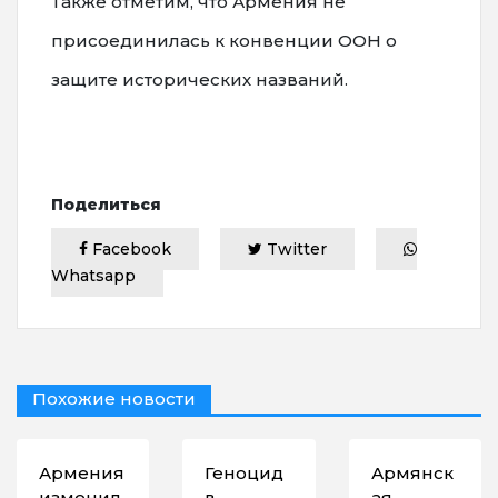
Также отметим, что Армения не
присоединилась к конвенции ООН о
защите исторических названий.
Поделиться
Facebook
Twitter
Whatsapp
Похожие новости
Армения
Геноцид
Армянск
изменил
в
ая