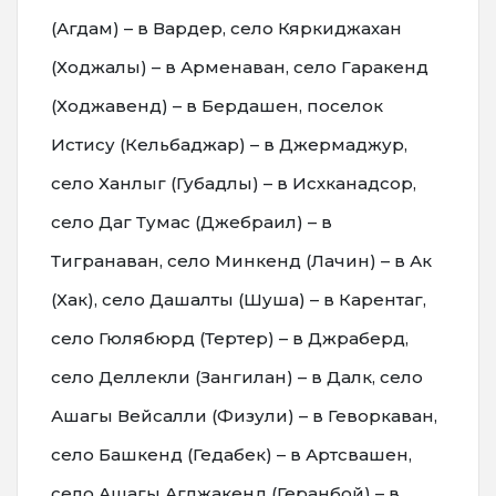
(Агдам) – в Вардер, село Кяркиджахан
(Ходжалы) – в Арменаван, село Гаракенд
(Ходжавенд) – в Бердашен, поселок
Истису (Кельбаджар) – в Джермаджур,
село Ханлыг (Губадлы) – в Исхканадсор,
село Даг Тумас (Джебраил) – в
Тигранаван, село Минкенд (Лачин) – в Ак
(Хак), село Дашалты (Шуша) – в Карентаг,
село Гюлябюрд (Тертер) – в Джраберд,
село Деллекли (Зангилан) – в Далк, село
Ашагы Вейсалли (Физули) – в Геворкаван,
село Башкенд (Гедабек) – в Артсвашен,
село Ашагы Агджакенд (Геранбой) – в