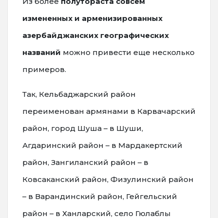
Из более
полутораста совсем
измененных и арменизированных
азербайджанских географических
названий
можно привести еще несколько
примеров.
Так, Кельбаджарский район
переименован армянами в Карвачарский
район, город Шуша – в Шуши,
Агдаринский район – в Мардакертский
район, Зангиланский район – в
Ковсаканский район, Физулинский район
– в Варандинский район, Гейгельский
район – в Ханларский, село Гюлаблы