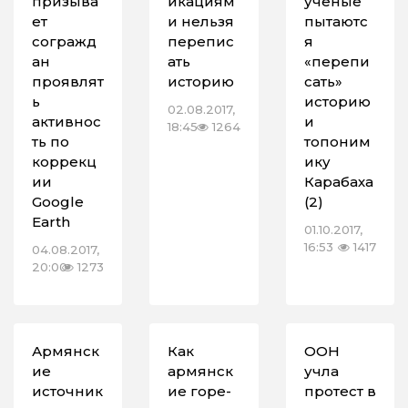
призыва
икациям
ученые
ет
и нельзя
пытаютс
согражд
перепис
я
ан
ать
«перепи
проявлят
историю
сать»
ь
историю
02.08.2017,
активнос
и
18:45
1264
ть по
топоним
коррекц
ику
ии
Карабаха
Google
(2)
Earth
01.10.2017,
16:53
1417
04.08.2017,
20:00
1273
Армянск
Как
ООН
ие
армянск
учла
источник
ие горе-
протест в