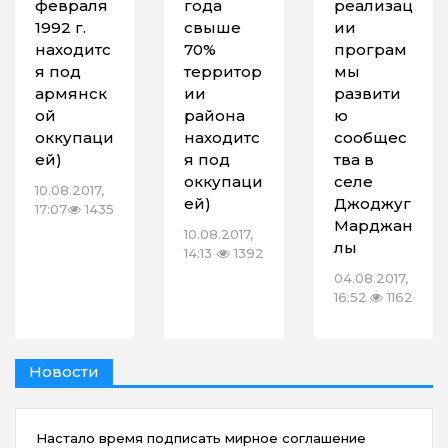
февраля
года
реализац
1992 г.
свыше
ии
находитс
70%
програм
я под
территор
мы
армянск
ии
развити
ой
района
ю
оккупаци
находитс
сообщес
ей)
я под
тва в
оккупаци
селе
10.08.2017,
ей)
Джоджуг
17:07
1435
Марджан
10.08.2017,
лы
14:13
1392
04.08.2017,
16:52
1162
Новости
Настало время подписать мирное соглашение