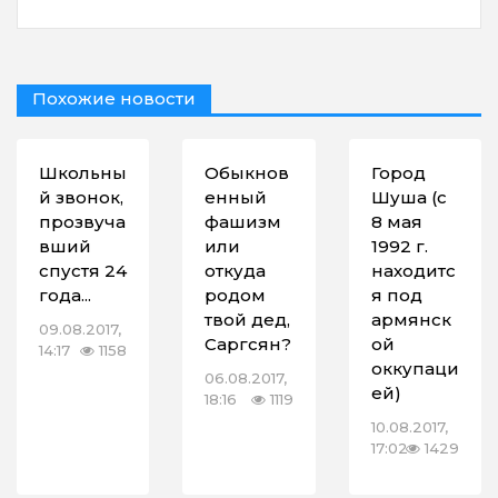
Похожие новости
Школьны
Обыкнов
Город
й звонок,
енный
Шуша (с
прозвуча
фашизм
8 мая
вший
или
1992 г.
спустя 24
откуда
находитс
года...
родом
я под
твой дед,
армянск
09.08.2017,
Саргсян?
ой
14:17
1158
оккупаци
06.08.2017,
ей)
18:16
1119
10.08.2017,
17:02
1429