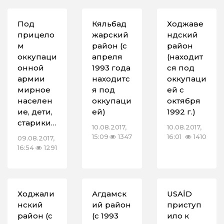
Под
Кяльбад
Ходжаве
прицело
жарский
ндский
м
район (с
район
оккупаци
апреля
(находит
онной
1993 года
ся под
армии
находитс
оккупаци
мирное
я под
ей с
населен
оккупаци
октября
ие, дети,
ей)
1992 г.)
старики…
10.08.2017,
10.08.2017,
15:09
1347
16:01
1410
09.08.2017,
16:54
1291
Ходжали
Агдамск
USAİD
нский
ий район
приступ
район (с
(с 1993
ило к