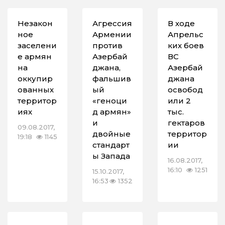
Незакон
Агрессия
В ходе
ное
Армении
Апрельс
заселени
против
ких боев
е армян
Азербай
ВС
на
джана,
Азербай
оккупир
фальшив
джана
ованных
ый
освобод
территор
«геноци
или 2
иях
д армян»
тыс.
и
гектаров
09.08.2017,
двойные
территор
19:18
1145
стандарт
ии
ы Запада
16.08.2017,
16:10
1251
15.10.2017,
16:53
1352