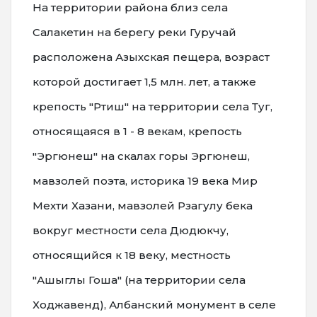
На территории района близ села
Салакетин на берегу реки Гуручай
расположена Азыхская пещера, возраст
которой достигает 1,5 млн. лет, а также
крепость "Ртиш" на территории села Туг,
относящаяся в 1 - 8 векам, крепость
"Эргюнеш" на скалах горы Эргюнеш,
мавзолей поэта, историка 19 века Мир
Мехти Хазани, мавзолей Рзагулу бека
вокруг местности села Дюдюкчу,
относящийся к 18 веку, местность
"Ашыглы Гоша" (на территории села
Ходжавенд), Албанский монумент в селе