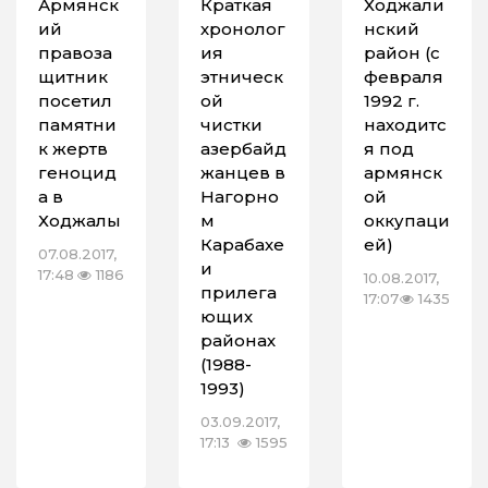
Армянск
Краткая
Ходжали
ий
хронолог
нский
правоза
ия
район (с
щитник
этническ
февраля
посетил
ой
1992 г.
памятни
чистки
находитс
к жертв
азербайд
я под
геноцид
жанцев в
армянск
а в
Нагорно
ой
Ходжалы
м
оккупаци
Карабахе
ей)
07.08.2017,
и
17:48
1186
10.08.2017,
прилега
17:07
1435
ющих
районах
(1988-
1993)
03.09.2017,
17:13
1595