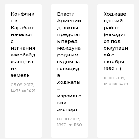
Конфлик
Власти
Ходжаве
т в
Армении
ндский
Карабахе
должны
район
начался
предстат
(находит
с
ь перед
ся под
изгнания
междуна
оккупаци
азербайд
родным
ей с
жанцев с
судом за
октября
их
геноцид
1992 г.)
земель
в
10.08.2017,
Ходжалы
16:01
1409
05.09.2017,
–
14:35
1421
израильс
кий
эксперт
03.08.2017,
18:17
1160