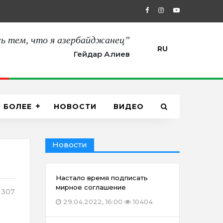
27.08.2021, 12:00
“Сегодня мы пол
ь тем, что я азербайджанец”
RU
Гейдар Алиев
БОЛЕЕ
НОВОСТИ
ВИДЕО
Новости
Настало время подписать
мирное соглашение
1307
29.04.2022, 16:00
10404