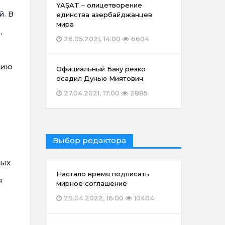
YAŞAT – олицетворение
. В
единства азербайджанцев
мира
,
26.05.2021, 14:00
6604
рию
Официальный Баку резко
осадил Дунью Миятович
27.04.2021, 17:00
2885
Выбор редактора
ных
Настало время подписать
я
мирное соглашение
29.04.2022, 16:00
10404