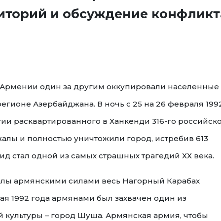
иторий и обсуждение конфликт
ы Армении один за другим оккупировали населенные
егионе Азербайджана. В ночь с 25 на 26 февраля 199
тии расквартированного в Ханкенди 316-го российск
жалы и полностью уничтожили город, истребив 613
д стал одной из самых страшных трагедий ХХ века.
жалы армянскими силами весь Нагорный Карабах
ая 1992 года армянами был захвачен один из
культуры – город Шуша. Армянская армия, чтобы