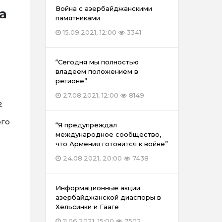
Война с азербайджанскими
а
памятниками
15.09.2021, 12:00
3341
“Сегодня мы полностью
владеем положением в
регионе”
27.08.2021, 12:00
8149
2
ого
“Я предупреждал
международное сообщество,
что Армения готовится к войне”
24.08.2021, 20:00
7438
Информационные акции
азербайджанской диаспоры в
Хельсинки и Гааге
11.06.2021, 15:00
7502