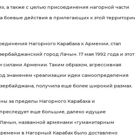
х, а также с целью присоединения нагорной части
ла боевые действия в прилегающих к этой территори
единения Нагорного Карабаха к Армении, стал
рбайджанский город Лачын. 17 мая 1992 года и этот
 силами Армении. Таким образом, агрессивная
од знаменем «реализации идеи самоопределения
зербайджана, получила еще более широкий размах.
ны за пределы Нагорного Карабаха и
я преследует еще большие, далеко идущие
з Лачын, названной армянами «гуманитарным
времени в Нагорный Карабах было доставлено