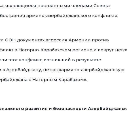
ва, являющиеся постоянными членами Совета,
обострения армяно-азербайджанского конфликта,
ти ООН документах агрессия Армении против
ликт в Нагорно-Карабахском регионе и вокруг него»
и этот конфликт, возникший в результате
 к Азербайджану, не как «армяно-азербайджанскую
зербайджана с Нагорным Карабахом».
ионального развития и безопасности Азербайджанс