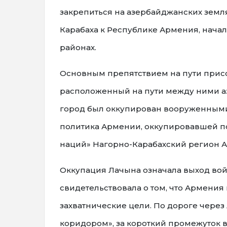
закрепиться на азербайджанских земля
Карабаха к Республике Армения, нача
районах.
Основным препятствием на пути присо
расположенный на пути между ними азе
город был оккупирован вооруженными
политика Армении, оккупировавшей п
наций» Нагорно-Карабахский регион А
Оккупация Лачына означала выход вой
свидетельствовала о том, что Армени
захватнические цели. По дороге чере
коридором», за короткий промежуток 