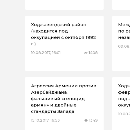
Ходжавендский район
Меж
(находится под
по р
оккупацией с октября 1992
неза
г.)
09.08.
10.08.2017, 16:01
1408
Агрессия Армении против
Ходж
Азербайджана,
февр
фальшивый «геноцид
под 
армян» и двойные
окку
стандарты Запада
10.08.
15.10.2017, 16:53
1349