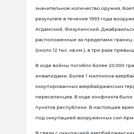
значительное количество оружия, боеп
результате в течение 1993 года воор
Агдамский, Физулинский, Джабраильск
расположенные за пределами границ 
(около 12 тыс. кв.км.), в три раза прев
В ходе войны погибло более 20.000 гр
инвалидами. Более 1 миллиона азерб
оккупированных азербайджанских тер
переселенцев. В ходе конфликта были
пунктов республики. В настоящее вре
под оккупацией вооруженных сил Арм
В связи с оккупацией азербайджанск