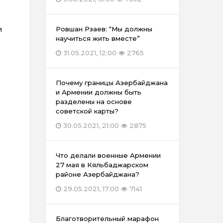
и
Ровшан Рзаев: “Мы должны
научиться жить вместе”
31.05.2021, 12:00
2765
Почему границы Азербайджана
и Армении должны быть
разделены на основе
советской карты?
30.05.2021, 21:00
2875
Что делали военные Армении
27 мая в Кяльбаджарском
районе Азербайджана?
29.05.2021, 17:00
7141
Благотворительный марафон