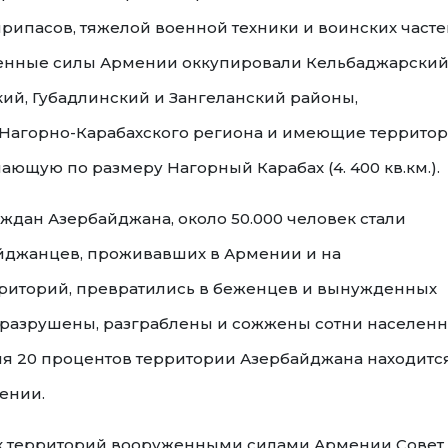
рипасов, тяжелой военной техники и воинских частей
уженные силы Армении оккупировали Кельбаджарский
ий, Губадлинский и Зангеланский районы,
Нагорно-Карабахского региона и имеющие террито
ышающую по размеру Нагорный Карабах (4. 400 кв.км.).
аждан Азербайджана, около 50.000 человек стали
айджанцев, проживавших в Армении и на
риторий, превратились в беженцев и вынужденных
 разрушены, разграблены и сожжены сотни населен
мя 20 процентов территории Азербайджана находитс
ении.
их территорий вооруженными силами Армении Совет