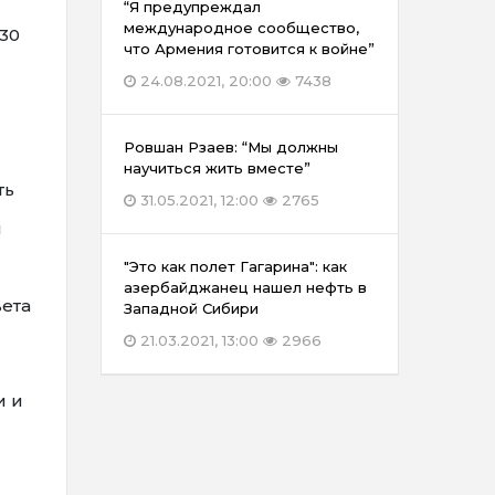
“Я предупреждал
международное сообщество,
30
что Армения готовится к войне”
24.08.2021, 20:00
7438
Ровшан Рзаев: “Мы должны
научиться жить вместе”
ть
31.05.2021, 12:00
2765
м
"Это как полет Гагарина": как
азербайджанец нашел нефть в
ета
Западной Сибири
21.03.2021, 13:00
2966
и и