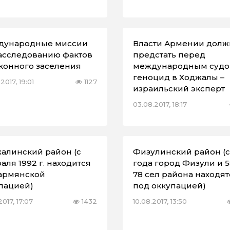
дународные миссии
Власти Армении дол
асследованию фактов
предстать перед
конного заселения
международным судо
геноцид в Ходжалы –
2017, 19:01
1127
израильский эксперт
03.08.2017, 18:17
алинский район (с
Физулинский район (с
аля 1992 г. находится
года город Физули и 5
армянской
78 сел района находят
пацией)
под оккупацией)
2017, 17:07
1432
10.08.2017, 13:50