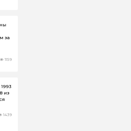
жны
м за
1159
 1993
8 из
ся
1439