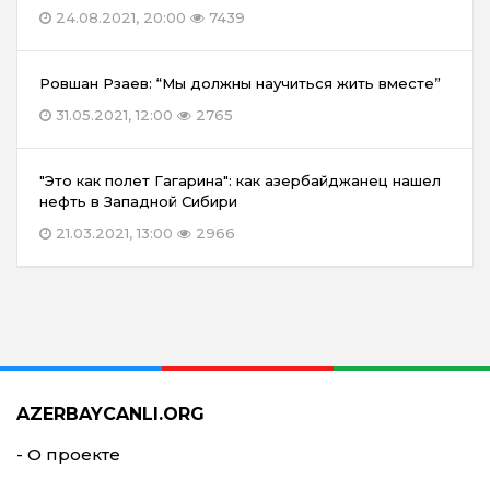
24.08.2021, 20:00
7439
Ровшан Рзаев: “Мы должны научиться жить вместе”
31.05.2021, 12:00
2765
"Это как полет Гагарина": как азербайджанец нашел
нефть в Западной Сибири
21.03.2021, 13:00
2966
AZERBAYCANLI.ORG
- О проекте