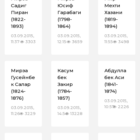
Садиг
Юсиф
Мехти
Пиран
Гарабаги
Хазани
(1822-
(1798-
(1819-
1893)
1864)
1894)
03.09.2015,
03.09.2015,
03.09.2015,
11:37
3303
12:15
3659
11:55
3498
Мирза
Касум
Абдулла
Гусейнбе
бек
бек Аси
к Салар
Закир
(1841-
(1824-
(1784-
1874)
1876)
1857)
03.09.2015,
10:57
2226
03.09.2015,
03.09.2015,
11:26
3229
14:54
13228