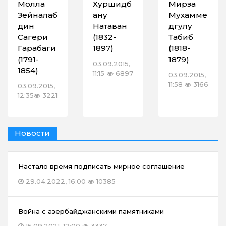
Молла
Хуршидб
Мирза
Зейналаб
ану
Мухамме
дин
Натаван
дгулу
Сагери
(1832-
Табиб
Гарабаги
1897)
(1818-
(1791-
1879)
03.09.2015,
1854)
11:15
6897
03.09.2015,
11:58
3166
03.09.2015,
12:35
3221
Новости
Настало время подписать мирное соглашение
29.04.2022, 16:00
10385
Война с азербайджанскими памятниками