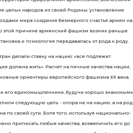
е целых народов из своей Родины; установление
родами мира создания безмерного счастья армян на
 по этой причине армянский фашизм возник раньше
тановка и психология передавалась от рода к роду.
тран делали ставку на нацию: «все подлежит
ация должна жить». Расчет на личные качества нации,
основные ориентиры европейского фашизма ХХ века.
е и его единомышленники, будучи хорошо знакомыми
лили следующую цель - опора не на нацию, а на род
а по своей сути. Боле того, используя национально-
жно приписать любые качества, возвеличить его до