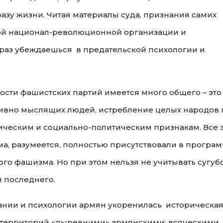
азу жизни. Читая материалы суда, признания самих
ой национал-революционной организации и
 раз убеждаешься в предательской психологии и
ности фашистских партий имеется много общего – это
сивно мыслящих людей, истребление целых народов 
ческим и социально-политическим признакам. Все 
, разумеется, полностью присутствовали в програм
го фашизма. Но при этом нельзя не учитывать сугуб
 последнего.
нании и психологии армян укоренилась историческа
и территорий «дыревними» армянскими; всяческими