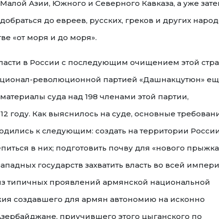
 Малой Азии, Южного и Северного Кавказа, а уже зате
браться до евреев, русских, греков и других народ
е «от моря и до моря».
власти в России с последующим очищением этой стр
национал-революционной партией «Дашнакцутюн» ещ
 материалы суда над 198 членами этой партии,
12 году. Как выяснилось на суде, основные требован
одились к следующим: создать на территории Росси
иться в них; подготовить почву для «нового прыжка»
ападных государств захватить власть во всей импери
м из типичных проявлений армянской национальной
жия создавшего для армян автономию на исконно
зербайджане, приучившего этого цыганского по