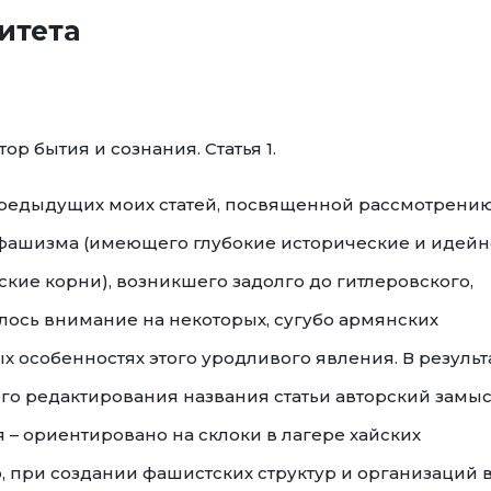
итета
р бытия и сознания. Статья 1.
предыдущих моих статей, посвященной рассмотрени
фашизма (имеющего глубокие исторические и идейн
кие корни), возникшего задолго до гитлеровского,
лось внимание на некоторых, сугубо армянских
 особенностях этого уродливого явления. В результ
го редактирования названия статьи авторский замы
 – ориентировано на склоки в лагере хайских
, при создании фашистских структур и организаций 