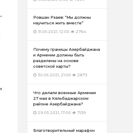
–
Ровшан Рзаев: “Мы должны
научиться жить вместе”
31.05.2021, 12:00
2764
и
Почему границы Азербайджана
и Армении должны быть
разделены на основе
советской карты?
30.05.2021, 21:00
2873
и
Что делали военные Армении
27 мая в Кяльбаджарском
районе Азербайджана?
29.05.2021, 17:00
7139
Благотворительный марафон