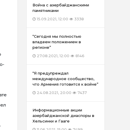
Война с азербайджанскими
памятниками
15.09.2021, 12:00
3338
“Сегодня мы полностью
владеем положением в
регионе”
ю
27.08.2021, 12:00
8146
о-
“Я предупреждал
международное сообщество,
что Армения готовится к войне”
24.08.2021, 20:00
7437
ате
сел
Информационные акции
азербайджанской диаспоры в
Хельсинки и Гааге
в
11.06.2021, 15:00
7499