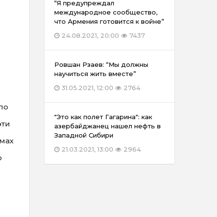
“Я предупреждал
международное сообщество,
что Армения готовится к войне”
24.08.2021, 20:00
7437
Ровшан Рзаев: “Мы должны
научиться жить вместе”
31.05.2021, 12:00
2764
по
"Это как полет Гагарина": как
эти
азербайджанец нашел нефть в
Западной Сибири
мах
21.03.2021, 13:00
2964
о
я