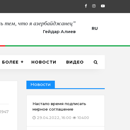
27.08.2021, 12:00
“Сегодня мы пол
ь тем, что я азербайджанец”
RU
Гейдар Алиев
БОЛЕЕ
НОВОСТИ
ВИДЕО
Новости
Настало время подписать
мирное соглашение
1947
29.04.2022, 16:00
10400