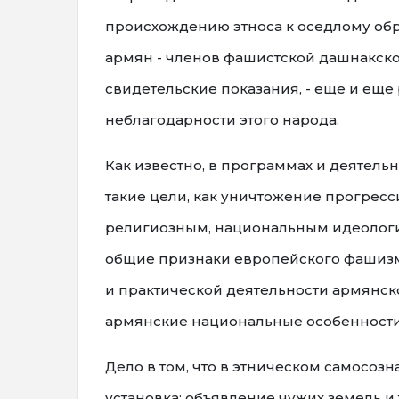
происхождению этноса к оседлому обр
армян - членов фашистской дашнакск
свидетельские показания, - еще и еще
неблагодарности этого народа.
Как известно, в программах и деятель
такие цели, как уничтожение прогрес
религиозным, национальным идеологи
общие признаки европейского фашизма
и практической деятельности армянско
армянские национальные особенности
Дело в том, что в этническом самосоз
установка: объявление чужих земель 