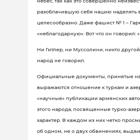
небес, так как это совершенно неизвест
разоблачившую себя нацию наделять в
целесообразно. Даже фашист № 1 – Га
«неблагодарную». Вот что он говорил: 
Ни Гитлер, ни Муссолини, никто друго
народ не говорил.
Официальные документы, принятые на
выражаются отношение к туркам и аз
«научные» публикации армянских авто
этого народа, посвященные турко-азе
характер. В каждом из них четко просм
об одном, не о двух обвинениях, выдв