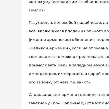
сотнях уму непостижимых обвинениях, 
земли?»
Разумеется, нет особой надобности, да
все, являющиеся плодами больного во
(именно армянские) обвинения, поро
«Великой Армении», если не от океана –
«до» еще как-то можно предполагать и
домысливать. Ведь в Западном Азерба
императоров, императриц и царей прев
его за точку отсчета, т.е. за «от».
Следовательно, армяне готовятся танце
заветному «до». Например, «от Каспийс