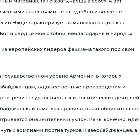
ный материал, так сказать, «вещь в себе». А вот
ысокими качествами не так удобно и вовсе не
регин Нжде характеризует армянскую нацию как
«Бог и сердце мое с тобой, неблагодарный народ…»
й из европейских лидеров фашизма такого про свой
 государственном уровне Армении, в которых
ербайджанцам, художественные произведения и
ров, речи государственных и политических деятеле
рбайджанской теме, как правило, носят обвинительн
атривается обвинительный уклон. Речь, конечно, иде
инутых армянами против турков и азербайджанцев, а 