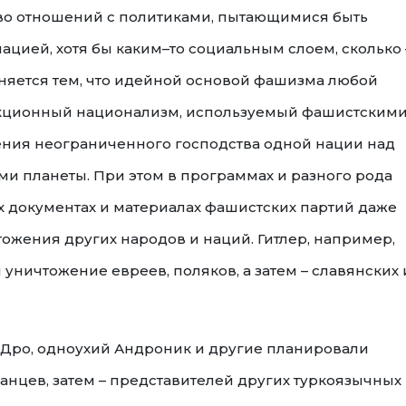
ство отношений с политиками, пытающимися быть
цией, хотя бы каким–то социальным слоем, сколько 
няется тем, что идейной основой фашизма любой
акционный национализм, используемый фашистским
ения неограниченного господства одной нации над
и планеты. При этом в программах и разного рода
 документах и материалах фашистских партий даже
ожения других народов и наций. Гитлер, например,
уничтожение евреев, поляков, а затем – славянских 
Дро, одноухий Андроник и другие планировали
анцев, затем – представителей других туркоязычных