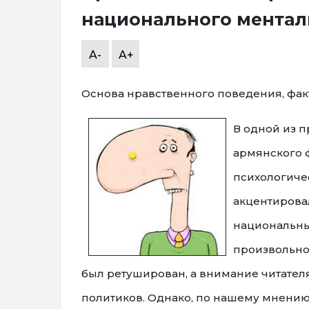
национального ментал
A-
A+
Основа нравственного поведения, факто
В одной из 
армянского 
психологичес
акцентирова
национальных
произвольно
был ретуширован, а внимание читателя
политиков. Однако, по нашему мнению