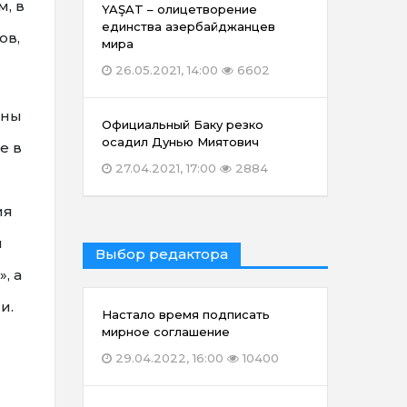
м, в
YAŞAT – олицетворение
единства азербайджанцев
ов,
мира
26.05.2021, 14:00
6602
аны
Официальный Баку резко
осадил Дунью Миятович
е в
27.04.2021, 17:00
2884
ия
и
Выбор редактора
, а
и.
Настало время подписать
мирное соглашение
29.04.2022, 16:00
10400