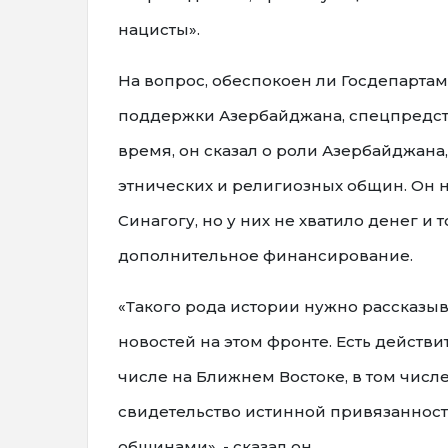
нацисты».
На вопрос, обеспокоен ли Госдепарта
поддержки Азербайджана, спецпредста
время, он сказал о роли Азербайджан
этнических и религиозных общин. Он 
Синагогу, но у них не хватило денег 
дополнительное финансирование.
«Такого рода истории нужно рассказыва
новостей на этом фронте. Есть действ
числе на Ближнем Востоке, в том числ
свидетельство истинной привязаннос
общинами», - сказал он.