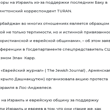
поры на Израиль из-за поддержки последним Баку в
шингтонский корреспондент TURAN.
зербайджан во многих отношениях является образцом
 не только терпимости, но и истинной привязанно
ристианской и еврейской общинами», – об этом зая
нференции в Госдепартаменте спецпредставитель С
измом Элан Карр.
Еврейский журнал» ( The Jewish Journal) , Армянска
крыло Дашнакцутюн) организовала акцию протеста
зраиля в Лос-Анджелесе.
ь на Израиль и еврейскую общину за поддержку
 Израиль и евреев в том, что они «такие же, как