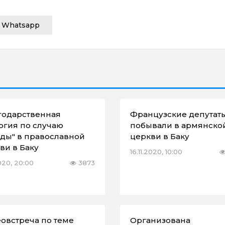
Whatsapp
годарственная
Французские депутат
ргия по случаю
побывали в армянско
ды" в православной
церкви в Баку
ви в Баку
16.11.2020, 10:00
2020, 20:00
3873
овстреча по теме
Организована