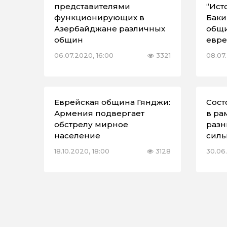
представителями
“Ист
функционирующих в
Баки
Азербайджане различных
общи
общин
евре
06.07.2020, 16:00
3321
08.07
Еврейская община Гянджи:
Сост
Армения подвергает
в ра
обстрелу мирное
разн
население
силь
18.10.2020, 18:00
3128
30.06