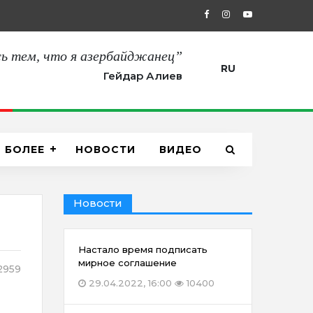
27.08.2021, 12:00
“Сегодня мы пол
ь тем, что я азербайджанец”
RU
Гейдар Алиев
БОЛЕЕ
НОВОСТИ
ВИДЕО
Новости
Настало время подписать
мирное соглашение
2959
29.04.2022, 16:00
10400