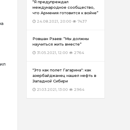
“Я предупреждал
международное сообщество,
что Армения готовится к войне”
24.08.2021, 20:00
7437
за
Ровшан Рзаев: “Мы должны
научиться жить вместе”
31.05.2021, 12:00
2764
вил
"Это как полет Гагарина": как
азербайджанец нашел нефть в
Западной Сибири
21.03.2021, 13:00
2964