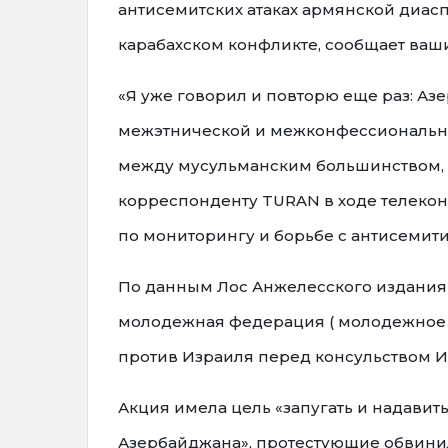
антисемитских атаках армянской диас
карабахском конфликте, сообщает ва
«Я уже говорил и повторю еще раз: А
межэтнической и межконфессиональной
между мусульманским большинством, х
корреспонденту TURAN в ходе телеко
по мониторингу и борьбе с антисемит
По данным Лос Анжелесского издания «
молодежная федерация ( молодежное 
против Израиля перед консульством И
Акция имела цель «запугать и надавит
Азербайджана», протестующие обвинили