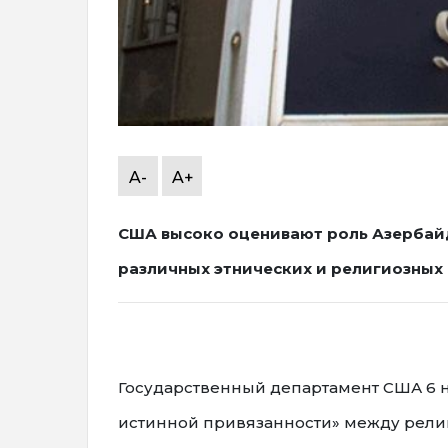
A-
A+
США высоко оценивают роль Азербай
различных этнических и религиозны
Государственный департамент США 6 
истинной привязанности» между религ