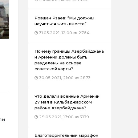
Ровшан Рзаев: “Мы должны
научиться жить вместе”
31.05.2021, 12:00
2764
Почему границы Азербайджана
и Армении должны быть
разделены на основе
советской карты?
30.05.2021, 21:00
2873
Что делали военные Армении
27 мая в Кяльбаджарском
районе Азербайджана?
29.05.2021, 17:00
7139
ли
Благотворительный марафон