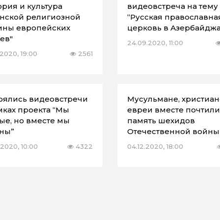
ория и культура
видеовстреча на тему
нской религиозной
“Русская православна
ны европейских
церковь в Азербайдж
ев"
24.09.2020, 11:00
.2020, 19:00
2561
оялись видеовстречи
Мусульмане, христиан
мках проекта “Mы
евреи вместе почтили
ые, но вместе мы
память шехидов
ны”
Отечественной войны
.2020, 10:00
4322
04.12.2020, 18:00