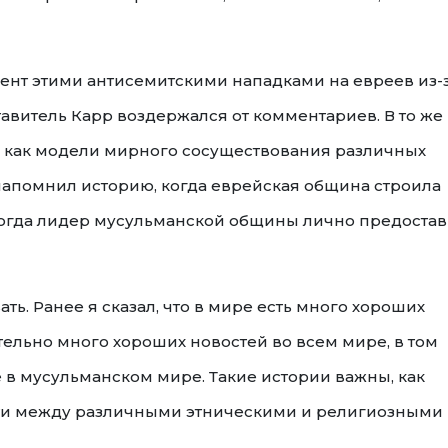
мент этими антисемитскими нападками на евреев из-
витель Карр воздержался от комментариев. В то же
а, как модели мирного сосуществования различных
напомнил историю, когда еврейская община строила
и тогда лидер мусульманской общины лично предоста
ть. Ранее я сказал, что в мире есть много хороших
ительно много хороших новостей во всем мире, в том
е в мусульманском мире. Такие истории важны, как
ти между различными этническими и религиозными