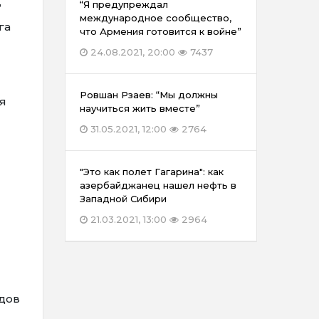
,
“Я предупреждал
международное сообщество,
га
что Армения готовится к войне”
24.08.2021, 20:00
7437
Ровшан Рзаев: “Мы должны
я
научиться жить вместе”
31.05.2021, 12:00
2764
"Это как полет Гагарина": как
азербайджанец нашел нефть в
Западной Сибири
21.03.2021, 13:00
2964
одов