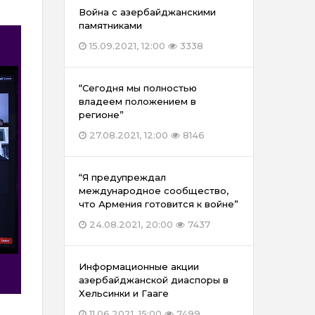
Война с азербайджанскими
памятниками
15.09.2021, 12:00
3338
“Сегодня мы полностью
владеем положением в
регионе”
27.08.2021, 12:00
8146
“Я предупреждал
международное сообщество,
что Армения готовится к войне”
24.08.2021, 20:00
7437
Информационные акции
азербайджанской диаспоры в
Хельсинки и Гааге
11.06.2021, 15:00
7499