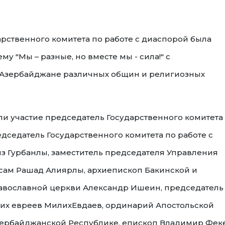
арственного комитета по работе с диаспорой была
у "Mы – разные, но вместе мы - сила!" с
Азербайджане различных общин и религиозных
 участие председатель Государственного комитета
дседатель Государственного комитета по работе с
 Гурбанлы, заместитель председателя Управления
сам Рашад Алиярлы, архиепископ Бакинской и
авославной церкви Александр Ишеин, председатель
их евреев МилихЕвдаев, ординарий Апостольской
зербайджанской Республике, епископ Владимир Феке