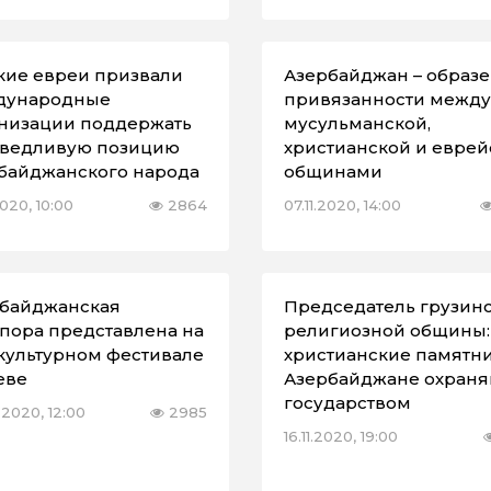
кие евреи призвали
Азербайджан – образ
дународные
привязанности между
низации поддержать
мусульманской,
ведливую позицию
христианской и еврей
байджанского народа
общинами
2020, 10:00
2864
07.11.2020, 14:00
байджанская
Председатель грузин
пора представлена на
религиозной общины:
культурном фестивале
христианские памятни
еве
Азербайджане охраня
государством
.2020, 12:00
2985
16.11.2020, 19:00