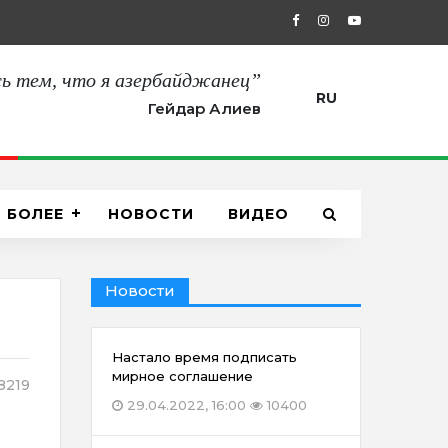
27.08.2021, 12:00
“Сегодня мы пол
ь тем, что я азербайджанец”
RU
Гейдар Алиев
БОЛЕЕ
НОВОСТИ
ВИДЕО
Новости
Настало время подписать
мирное соглашение
8219
29.04.2022, 16:00
10400