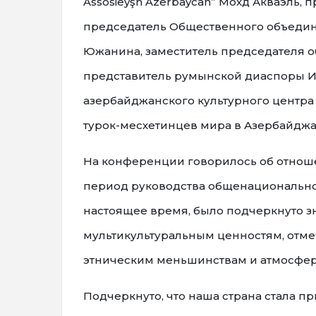
Assosieyşn Azerbaycan” Мохд Акваэль,
председатель Общественного объедин
Южанина, заместитель председателя 
представитель румынской диаспоры Ио
азербайджанского культурного центра 
турок-месхетинцев мира в Азербайдж
На конференции говорилось об отнош
период руководства общенационально
настоящее время, было подчеркнуто з
мультикультуральным ценностям, отмеч
этническим меньшинствам и атмосфер
Подчеркнуто, что наша страна стала 