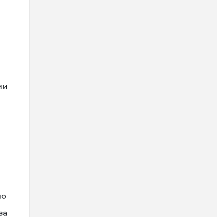
ии
по
за