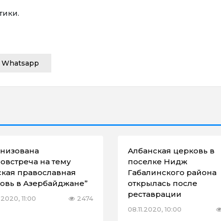
тики.
Whatsapp
низована
Албанская церковь в
овстреча на тему
поселке Нидж
ская православная
Габалинского района
овь в Азербайджане”
открылась после
реставрации
2020, 11:00
2474
08.11.2020, 10:00