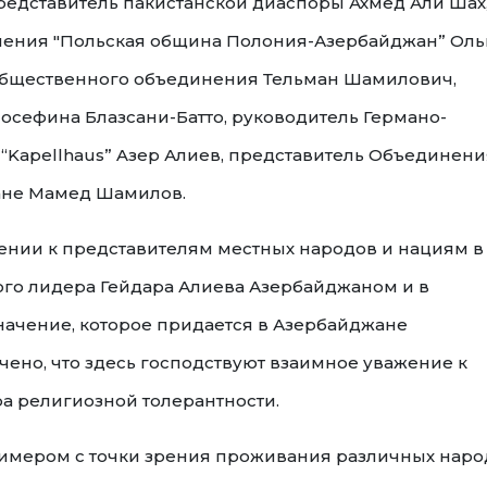
 представитель пакистанской диаспоры Ахмед Али Шах
ения "Польская община Полония-Азербайджан” Оль
общественного объединения Тельман Шамилович,
сефина Блазсани-Батто, руководитель Германо-
“Kapellhaus” Aзер Алиев, представитель Объединени
ане Мамед Шамилов.
ении к представителям местных народов и нациям в
го лидера Гейдара Алиева Азербайджаном и в
начение, которое придается в Азербайджане
ено, что здесь господствуют взаимное уважение к
а религиозной толерантности.
примером с точки зрения проживания различных нар