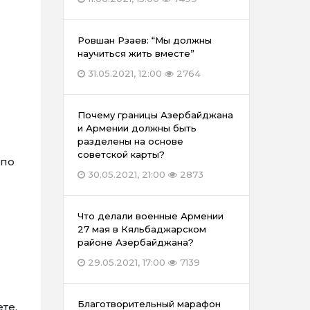
Ровшан Рзаев: “Мы должны
научиться жить вместе”
31.05.2021, 12:00
2764
Почему границы Азербайджана
и Армении должны быть
разделены на основе
советской карты?
 по
30.05.2021, 21:00
2873
Что делали военные Армении
27 мая в Кяльбаджарском
районе Азербайджана?
29.05.2021, 17:00
7139
Благотворительный марафон
те,