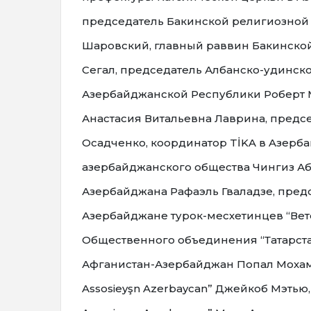
председатель Бакинской религиозной
Шаровский, главный раввин Бакинско
Сегал, председатель Албанско-удинс
Азербайджанской Республики Роберт 
Анастасия Витальевна Лаврина, предс
Осадченко, координатор TİKA в Aзерб
азербайджанского общества Чингиз А
Азербайджана Рафаэль Гваладзе, пре
Азербайджане турок-месхетинцев “Вет
Общественного объединения “Татарст
Афганистан-Азербайджан Попал Мохам
Assosieyşn Azerbaycan” Джейкоб Мэтью