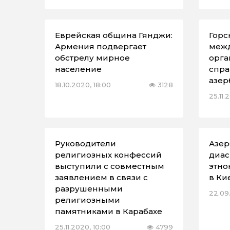
Еврейская община Гянджи:
Горс
Армения подвергает
меж
обстрелу мирное
орга
население
спра
азер
18.10.2020, 18:00
3128
25.11.
Руководители
Азер
религиозных конфессий
диас
выступили с совместным
этно
заявлением в связи с
в Ки
разрушенными
22.09
религиозными
памятниками в Карабахе
25.11.2020, 10:00
4799