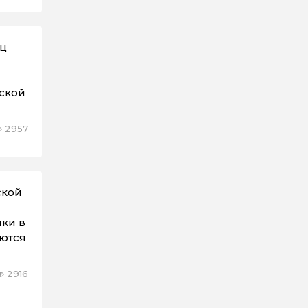
ец
ской
2957
ской
ки в
ются
2916