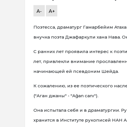
A-
A+
Поэтесса, драматург Гамарбейим Атаха
внучка поэта Джафаркули хана Нава. 
С ранних лет проявила интерес к поэти
лет, привлекли внимание прославленн
начинающей ей псевдоним Шейда.
К сожалению, из ее поэтического нас
("Аган джаны" - "Ağan canı").
Она испытала себя и в драматургии. Ру
хранится в Институте рукописей НАН 