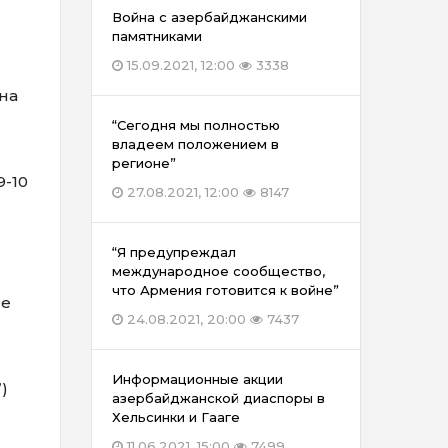
Война с азербайджанскими
памятниками
15.09.2021, 12:00
3338
на
“Сегодня мы полностью
владеем положением в
регионе”
9-10
27.08.2021, 12:00
8147
“Я предупреждал
международное сообщество,
что Армения готовится к войне”
ие
24.08.2021, 20:00
7437
Информационные акции
)
азербайджанской диаспоры в
Хельсинки и Гааге
11.06.2021, 15:00
7499