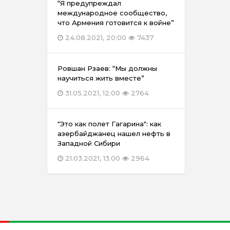
“Я предупреждал
международное сообщество,
что Армения готовится к войне”
24.08.2021, 20:00
7437
Ровшан Рзаев: “Мы должны
научиться жить вместе”
31.05.2021, 12:00
2764
"Это как полет Гагарина": как
азербайджанец нашел нефть в
Западной Сибири
21.03.2021, 13:00
2964