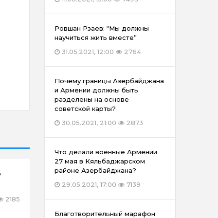
Ровшан Рзаев: “Мы должны
научиться жить вместе”
31.05.2021, 12:00
2764
Почему границы Азербайджана
и Армении должны быть
разделены на основе
советской карты?
30.05.2021, 21:00
2873
Что делали военные Армении
27 мая в Кяльбаджарском
районе Азербайджана?
р
29.05.2021, 17:00
7139
2185
Благотворительный марафон