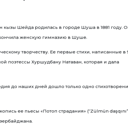
н кызы Шейда родилась в городе Шуша в 1881 году. О
Окончила женскую гимназию в Шуше.
ческому творчеству. Ее первые стихи, написанные в 
ой поэтессы Хуршудбану Натаван, которая и дала
ледия до наших дней дошло только одно стихотворен
копись ее пьесы «Потоп страдания» (“Zülmün daşqını”
Азербайджана.