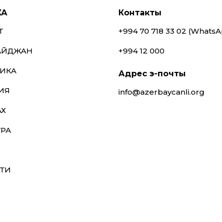
КА
Контакты
Т
+994 70 718 33 02 (Whats
АЙДЖАН
+994 12 000
ИКА
Адрес э-почты
ИЯ
info@azerbaycanli.org
АХ
УРА
ТИ