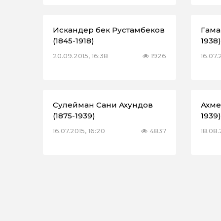
Искандер бек Рустамбеков
Гама
(1845-1918)
1938)
20.09.2015, 16:38
1926
16.07.
Сулейман Сани Ахундов
Ахме
(1875-1939)
1939)
16.07.2015, 16:20
4837
18.08.