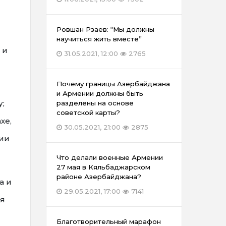
Ровшан Рзаев: “Мы должны
научиться жить вместе”
 и
31.05.2021, 12:00
2765
Почему границы Азербайджана
и Армении должны быть
;
разделены на основе
советской карты?
хе,
30.05.2021, 21:00
2875
нии
Что делали военные Армении
27 мая в Кяльбаджарском
районе Азербайджана?
а и
29.05.2021, 17:00
7141
ая
Благотворительный марафон