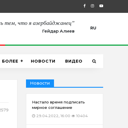
27.08.2021, 12:00
“Сегодня мы пол
ь тем, что я азербайджанец”
RU
Гейдар Алиев
БОЛЕЕ
НОВОСТИ
ВИДЕО
Новости
Настало время подписать
мирное соглашение
2579
29.04.2022, 16:00
10404