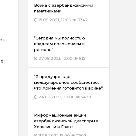
Война с азербайджанскими
памятниками
15.09.2021, 12:00
3342
“Сегодня мы полностью
вон
владеем положением в
регионе”
27.08.2021, 12:00
8151
ое
“Я предупреждал
международное сообщество,
что Армения готовится к войне”
24.08.2021, 20:00
7439
Информационные акции
азербайджанской диаспоры в
Хельсинки и Гааге
11.06.2021, 15:00
7502