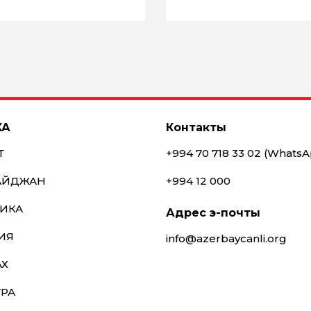
КА
Контакты
Т
+994 70 718 33 02 (Whats
АЙДЖАН
+994 12 000
ИКА
Адрес э-почты
ИЯ
info@azerbaycanli.org
АХ
УРА