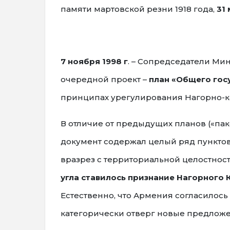
памяти мартовской резни 1918 года,
31
7 ноября 1998 г
. – Сопредседатели Ми
очередной проект –
план «Общего гос
принципах урегулирования Нагорно-ка
В отличие от предыдущих планов («пак
документ содержал целый ряд пункто
вразрез с территориальной целостнос
угла ставилось признание Нагорного
Естественно, что Армения согласилось 
категорически отверг новые предлож