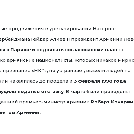
ые продвижения в урегулировании Нагорно-
зербайджана Гейдар Алиев и президент Армении Ле
я в Париже и подписать согласованный пла
н по
ко армянские националисты, которых никакое мирн
 признание «НКР», не устраивает, вывели людей на
нии накалилась до продела и
3 февраля 1998 года
удили подать в отставку
. В марте были проведены
дашний премьер-министр Армении
Роберт Кочарян
ентом Армении.