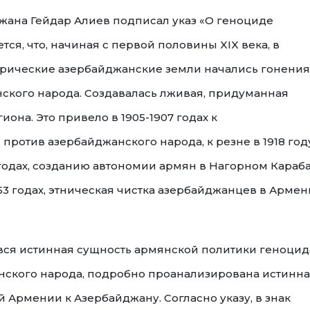
жана Гейдар Алиев подписал указ «О геноциде
ся, что, начиная с первой половины XIX века, в
орические азербайджанские земли начались гонения
нского народа. Создавалась лживая, придуманная
она. Это привело в 1905-1907 годах к
отив азербайджанского народа, к резне в 1918 году
годах, созданию автономии армян в Нагорном Караба
3 годах, этническая чистка азербайджанцев в Арме
 вся истинная сущность армянской политики геноцид
нского народа, подробно проанализирована истинн
Армении к Азербайджану. Согласно указу, в знак