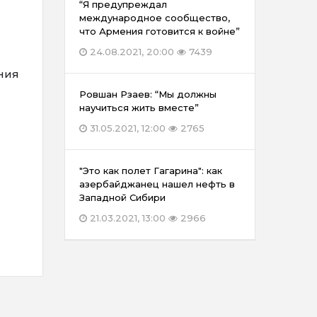
“Я предупреждал
международное сообщество,
что Армения готовится к войне”
24.08.2021, 20:00
7439
ния
Ровшан Рзаев: “Мы должны
научиться жить вместе”
31.05.2021, 12:00
2765
"Это как полет Гагарина": как
азербайджанец нашел нефть в
Западной Сибири
21.03.2021, 13:00
2966