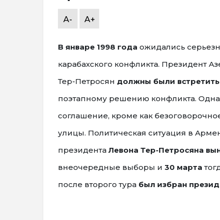
A-
A+
В январе 1998 года
ожидались серьезн
карабахского конфликта. Президент А
Тер-Петросян
должны были встретитьс
поэтапному решению конфликта. Одна
соглашение, кроме как безоговорочное
улицы. Политическая ситуация в Арме
президента
Левона Тер-Петросяна вын
внеочередные выборы и
30 марта
тог
после второго тура
был избран презид