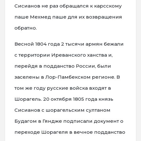
Сисианов не раз обращался к карсскому
паше Мехмед паше для их возвращения
обратно.
Весной 1804 года 2 тысячи армян бежали
с территории Иреванского ханства и,
перейдя в подданство России, были
заселены в Лор-Памбекском регионе. В
том же году русские войска входят в
Шорагель. 20 октября 1805 года князь
Сисианов с шорагельским султаном
Будагом в Гяндже подписали документ о
переходе Шорагеля в вечное подданство