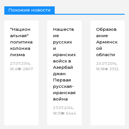
Похожие новости
"Национ
Нашеств
Образов
альная"
ие
ание
политика
русских
Армянск
колониа
и
ой
лизма
иранских
области
войск в
27.07.2014,
25.07.2014,
Азербай
16:47
2807
16:18
3332
джан.
Первая
русская-
иранская
война
27.07.2014,
18:39
5444