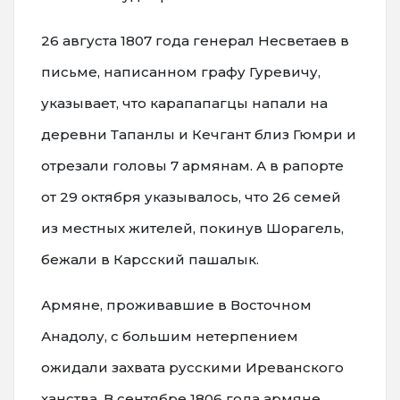
26 августа 1807 года генерал Несветаев в
письме, написанном графу Гуревичу,
указывает, что карапапагцы напали на
деревни Тапанлы и Кечгант близ Гюмри и
отрезали головы 7 армянам. А в рапорте
от 29 октября указывалось, что 26 семей
из местных жителей, покинув Шорагель,
бежали в Карсский пашалык.
Армяне, проживавшие в Восточном
Анадолу, с большим нетерпением
ожидали захвата русскими Иреванского
ханства. В сентябре 1806 года армяне,