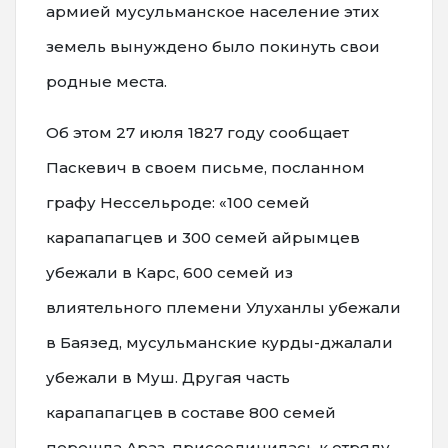
армией мусульманское население этих
земель вынуждено было покинуть свои
родные места.
Об этом 27 июля 1827 году сообщает
Паскевич в своем письме, посланном
графу Нессельроде: «100 семей
карапапагцев и 300 семей айрымцев
убежали в Карс, 600 семей из
влиятельного племени Улуханлы убежали
в Баязед, мусульманские курды-джалали
убежали в Муш. Другая часть
карапапагцев в составе 800 семей
перешла Араз, присоединилась к отряду