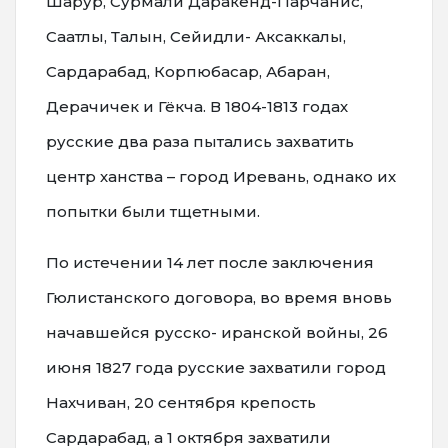
Шарур, Сурмали Даракенд-Парчанис,
Саатлы, Талын, Сейидли- Аксаккалы,
Сардарабад, Корпюбасар, Абаран,
Дерачичек и Гёкча. В 1804-1813 годах
русские два раза пытались захватить
центр ханства – город Иревань, однако их
попытки были тщетными.
По истечении 14 лет после заключения
Гюлистанского договора, во время вновь
начавшейся русско- иранской войны, 26
июня 1827 года русские захватили город
Нахчиван, 20 сентября крепость
Сардарабад, а 1 октября захватили