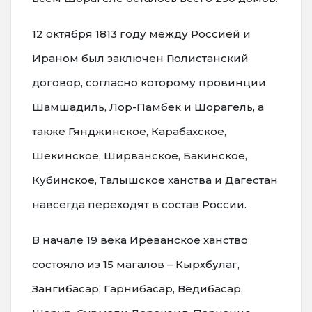
12 октября 1813 году между Россией и
Ираном был заключен Гюлистанский
договор, согласно которому провинции
Шамшадиль, Лор-Памбек и Шорагель, а
также Гянджинское, Карабахское,
Шекинское, Ширванское, Бакинское,
Кубинское, Талышское ханства и Дагестан
навсегда переходят в состав России.
В начале 19 века Иреванское ханство
состояло из 15 магалов – Кырхбулаг,
Зангибасар, Гарнибасар, Ведибасар,