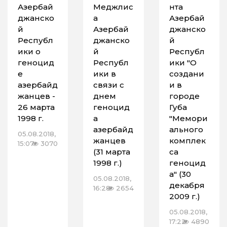
Азербай
Меджлис
нта
джанско
а
Азербай
й
Азербай
джанско
Республ
джанско
й
ики о
й
Республ
геноцид
Республ
ики "О
е
ики в
создани
азербайд
связи с
и в
жанцев -
днем
городе
26 марта
геноцид
Губа
1998 г.
а
"Мемори
азербайд
ального
05.08.2018,
жанцев
комплек
15:07
3070
(31 марта
са
1998 г.)
геноцид
а" (30
05.08.2018,
декабря
16:28
2654
2009 г.)
05.08.2018,
17:22
4890