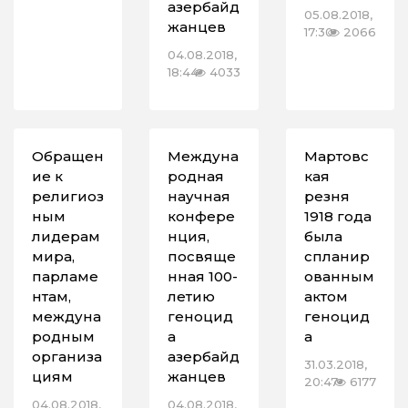
азербайд
05.08.2018,
жанцев
17:30
2066
04.08.2018,
18:44
4033
Обращен
Междуна
Мартовс
ие к
родная
кая
религиоз
научная
резня
ным
конфере
1918 года
лидерам
нция,
была
мира,
посвяще
спланир
парламе
нная 100-
ованным
нтам,
летию
актом
междуна
геноцид
геноцид
родным
а
а
организа
азербайд
31.03.2018,
циям
жанцев
20:47
6177
04.08.2018,
04.08.2018,