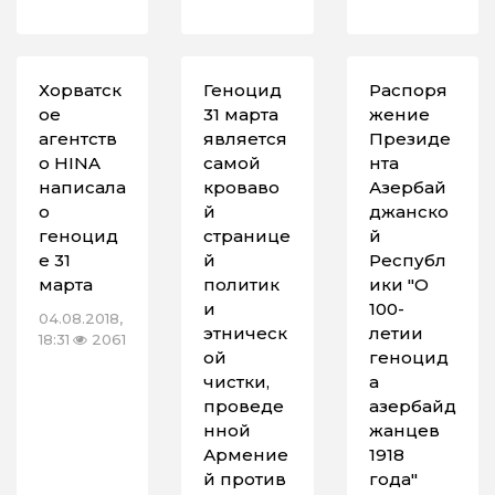
Хорватск
Геноцид
Распоря
ое
31 марта
жение
агентств
является
Президе
о HINA
самой
нта
написала
кроваво
Азербай
о
й
джанско
геноцид
странице
й
е 31
й
Республ
марта
политик
ики "О
и
100-
04.08.2018,
этническ
летии
18:31
2061
ой
геноцид
чистки,
а
проведе
азербайд
нной
жанцев
Армение
1918
й против
года"