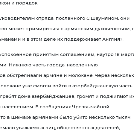
акон и порядок.
уководителям отряда, посланного С.Шаумяном, они
ство может примириться с армянским духовенством, 
ьманами и в этом деле их поддерживает Англия».
успокоенное принятым соглашением, наутро 18 март
и. Нижнюю часть города, населенную
ов обстреливали армяне и молокане. Через несколь
молокане уже смогли войти в азербайджанскую часть
 грабят дома азербайджанцев, громят и поджигают их
м населением. В сообщениях Чрезвычайной
что в Шемахе армянами было убито несколько тысяч
емало уважаемых лиц, общественных деятелей,