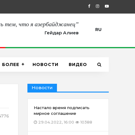
27.08.2021, 12:00
“Сегодня мы пол
ь тем, что я азербайджанец”
RU
Гейдар Алиев
БОЛЕЕ
НОВОСТИ
ВИДЕО
Новости
Настало время подписать
мирное соглашение
4776
29.04.2022, 16:00
10388
а