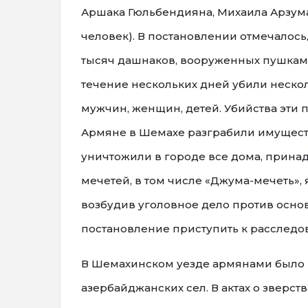
Аршака Гюльбендияна, Михаила Арзума
человек). В постановлении отмечалось,
тысяч дашнаков, вооруженных пушками
течение нескольких дней убили неско
мужчин, женщин, детей. Убийства эти п
Армяне в Шемахе разграбили имуществ
уничтожили в городе все дома, прина
мечетей, в том числе «Джума-мечеть»
возбудив уголовное дело против осно
постановление приступить к расследо
В Шемахинском уезде армянами было р
азербайджанских сел. В актах о зверс