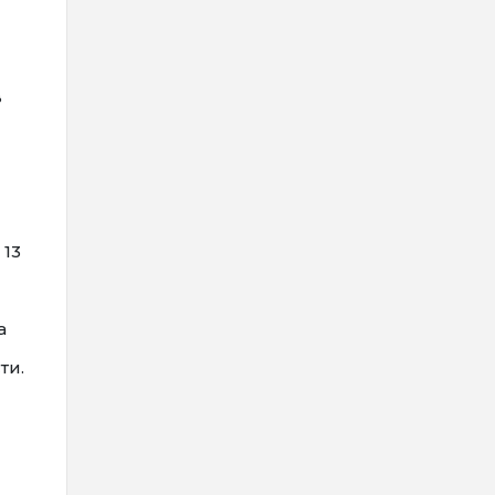
в
 13
а
ти.