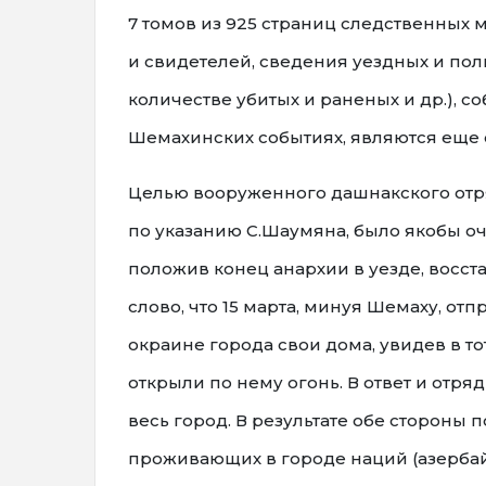
7 томов из 925 страниц следственных
и свидетелей, сведения уездных и пол
количестве убитых и раненых и др.),
Шемахинских событиях, являются еще 
Целью вооруженного дашнакского отря
по указанию С.Шаумяна, было якобы оч
положив конец анархии в уезде, восста
слово, что 15 марта, минуя Шемаху, о
окраине города свои дома, увидев в то
открыли по нему огонь. В ответ и отря
весь город. В результате обе стороны 
проживающих в городе наций (азербай