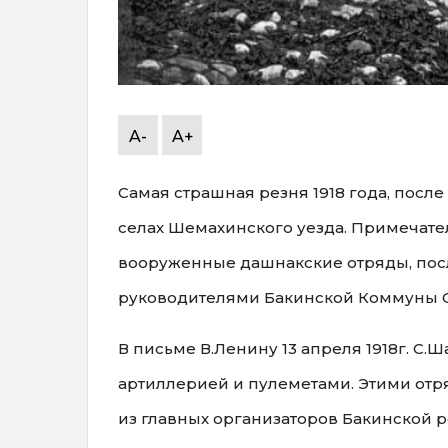
A-
A+
Самая страшная резня 1918 года, посл
селах Шемахинского уезда. Примечател
вооруженные дашнакские отряды, посл
руководителями Бакинской Коммуны 
В письме В.Ленину 13 апреля 1918г. С.
артиллерией и пулеметами. Этими от
из главных организаторов Бакинской р