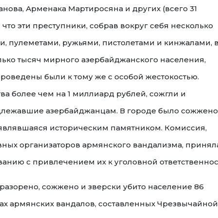
нова, Арменака Мартиросяна и других (всего 31
 что эти преступники, собрав вокруг себя несколько
, пулеметами, ружьями, пистолетами и кинжалами, 
лько тысяч мирного азербайджанского населения,
роведены были к тому же с особой жес­токостью.
а более чем на 1 миллиард рублей, сожгли и
длежавшие азербайджанцам. В городе было сожжено
, являвшаяся историческим памятником. Комиссия,
вных организаторов армянского вандализма, принял
ванию с привлечением их к уголовной ответственнос
азорено, сожжено и зверски убито население 86
твах армянских вандалов, составленных Чрезвычайной