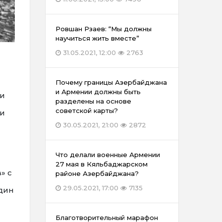
Ровшан Рзаев: “Мы должны
научиться жить вместе”
31.05.2021, 12:00
2763
Почему границы Азербайджана
и Армении должны быть
 и
разделены на основе
советской карты?
ли
30.05.2021, 21:00
2872
Что делали военные Армении
27 мая в Кяльбаджарском
» с
районе Азербайджана?
29.05.2021, 17:00
7135
дин
Благотворительный марафон