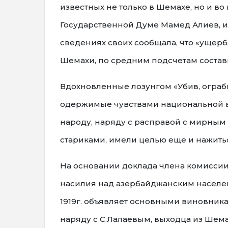
известных не только в Шемахе, но и во
Государственной Думе Мамед Алиев, и
сведениях своих сообщала, что «ущер
Шемахи, по средним подсчетам состав
Вдохновленные лозунгом «Убив, ограбь 
одержимые чувствами национальной 
народу, наряду с расправой с мирны
стариками, имели целью еще и нажитьс
На основании доклада члена комиссии
насилия над азербайджанским населе
1919г. объявляет основными виновник
наряду с С.Лалаевым, выходца из Шем