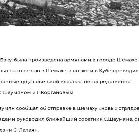
е Баку, была произведена армянами в городе Шемахе
ьно, что резню в Шемахе, а позже и в Кубе проводи
анные туда советской властью, непосредственно
С.Шаумяном и Г.Коргановым.
Шаумян сообщал об отправке в Шемаху «новых отрядов
рядами руководил ближайший соратник С.Шаумяна, о
езни С. Лалаян.