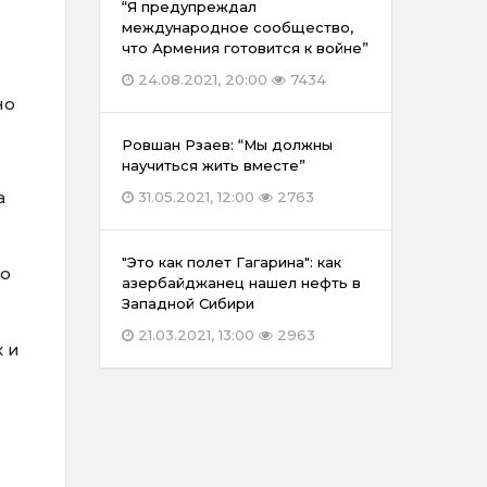
“Я предупреждал
международное сообщество,
что Армения готовится к войне”
24.08.2021, 20:00
7434
но
Ровшан Рзаев: “Мы должны
научиться жить вместе”
а
31.05.2021, 12:00
2763
"Это как полет Гагарина": как
ко
азербайджанец нашел нефть в
Западной Сибири
21.03.2021, 13:00
2963
 и