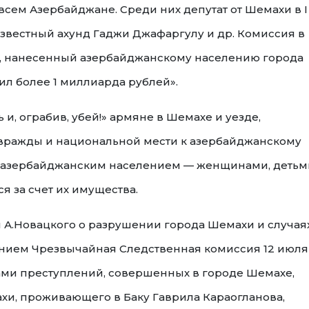
 всем Азербайджане. Среди них депутат от Шемахи в I
звестный ахунд Гаджи Джафаргулу и др. Комиссия в
б, нанесенный азербайджанскому населению города
ил более 1 миллиарда рублей».
и, ограбив, убей!» армяне в Шемахе и уезде,
вражды и национальной мести к азербайджанскому
м азербайджанским населением — женщинами, детьм
я за счет их имущества.
 А.Новацкого о разрушении города Шемахи и случая
нием Чрезвычайная Следственная комиссия 12 июля
ами преступлений, совершенных в городе Шемахе,
ахи, проживающего в Баку Гаврила Караогланова,