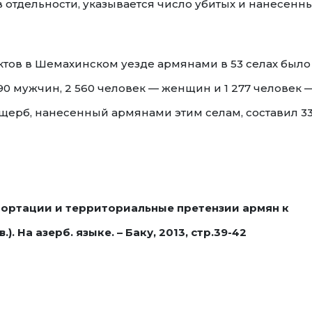
 отдельности, указывается число убитых и нанесенн
ктов в Шемахинском уезде армянами в 53 селах было
190 мужчин, 2 560 человек — женщин и 1 277 человек 
ущерб, нанесенный армянами этим селам, составил 33
епортации и территориальные претензии армян к
. На азерб. языке. – Баку, 2013, стр.39-42