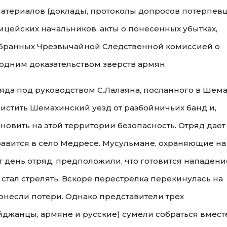
 материалов (доклады, протоколы допросов потерпев
ицейских начальников, акты о понесенных убытках,
 собранных Чрезвычайной Следственной комиссией о
одним доказательством зверств армян.
да под руководством С.Лалаяна, посланного в Шема
истить Шемахинский уезд от разбойничьих банд и,
новить на этой территории безопасность. Отряд дает
тправится в село Медресе. Мусульмане, охраняющие на
т день отряд, предположили, что готовится нападение
д стал стрелять. Вскоре перестрелка перекинулась на
понесли потери. Однако представители трех
джанцы, армяне и русские) сумели собраться вмест