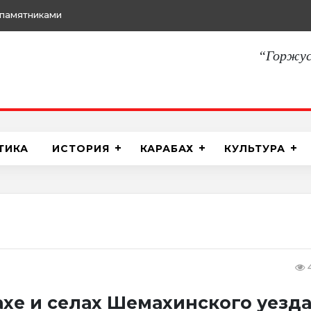
памятниками
“Горжус
ТИКА
ИСТОРИЯ
КАРАБАХ
КУЛЬТУРА
хе и селах Шемахинского уезд