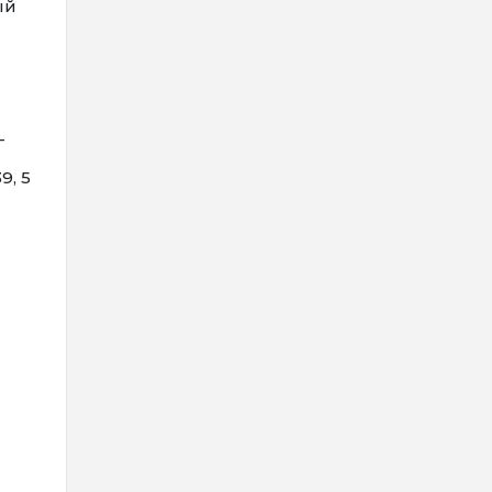
ый
—
9, 5